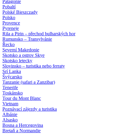
Patagonie
Pobaltí
Polské Bieszczady
Polsko
Provence
Pyreneje
Rila a Pirin – přechod bulharských hor
Rumunsko – Transylvánie
Řecko
Severní Makedonie
Skotsko a ostrov Skye
Skotsko letecky
Slovinsko – turistika nebo ferraty
Srí Lanka
Švýcarsko
Tanzanie (safari a Zanzibar)
Tenerife
Toskánsko
Tour du Mont Blanc
Vietnam
Poznávací zájezdy
a turistika
Albánie
Alsasko
Bosna a Hercegovina
Bretaň a Normandie