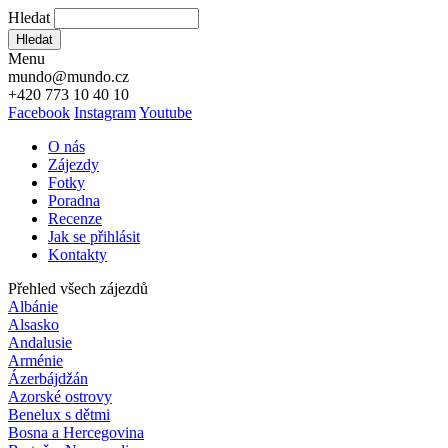
Hledat
Hledat
Menu
mundo@mundo.cz
+420 773 10 40 10
Facebook
Instagram
Youtube
O nás
Zájezdy
Fotky
Poradna
Recenze
Jak se přihlásit
Kontakty
Přehled všech zájezdů
Albánie
Alsasko
Andalusie
Arménie
Ázerbájdžán
Azorské ostrovy
Benelux s dětmi
Bosna a Hercegovina