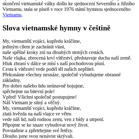
skončení vietnamské války došlo ke sjednocení Severního a Jižního
Vietnamu, stala se píseň v roce 1976 státní hymnou sjednoceného
Vietnamu
.
Slova vietnamské hymny v češtině
My, vietnamští vojáci, kupředu kráčíme,
jediným cílem je zachránit vlast,
naše spěšné kroky zní na dlouhých strmých cestách.
Naše vlajka, zbrocená krví vítězství, představuje ducha naší země.
Hluk zbraní v dálce se mísí s naší pochodovou písní.
Cesta k vítězství vede podél těl našich nepřátel.
Překonáme všechny nesnáze, společně vybudujeme obranné
základny.
Pro dobro našeho lidu neúnavně bojujme,
spěchejme na bitevní pole!
Vpřed! Všichni společně postupujme!
Náš Vietnam je silný a věčný.
My, vietnamští vojáci, kupředu kráčíme,
zlatá hvězda na naší vlajce ve větru
vede náš lid, naši rodnou zemi, ven z bídy a utrpení.
Připojme se ke snaze vybudovat nový život.
Povstaňme a zpřetrhejme své řetězy.
Dlouho jsme svou nenávist skrývali.