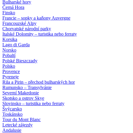
Bulharské hory
Černá Hora
Finsko
Francie – sopky a kaňony Auvergne
Francouzské Alpy
Chorvatské národní parky
Italské Dolomity – turistika nebo ferraty
Korsika
Lago di Garda
Norsko
Pobaltí
Polské Bieszczady
Polsko
Provence
Pyreneje
Rila a Pirin – přechod bulharských hor
Rumunsko – Transylvánie
Severní Makedonie
Skotsko a ostrov Skye
Slovinsko – turistika nebo ferraty
Švýcarsko
Toskánsko
Tour du Mont Blanc
Letecké zájezdy
Andalusie