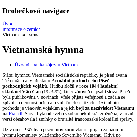
Drobečková navigace
Úvod
Informace o zemích
Vietnamská hymna
Vietnamská hymna
Úvodní stránka zájezdu Vietnam
Státní hymnou Vietnamské socialistické republiky je píseň zvaná
Tiến quân ca, v překladu
Armádní pochod
nebo
Píseň
pochodujících vojáků
. Hudbu složil
v roce 1944 hudební
skladatel Văn Cao
(1923-95), který zároveň napsal i slova. Píseň
byla publikována v novinách, vřele přijata veřejností a začala se
zpívat na demonstracích a revolučních schůzích. Text tohoto
pochodu je věnován vojákům a jejich
boji za nezávislost Vietnamu
na
Francii
. Slova byla od svého vzniku několikrát změněna, v první
verzi obsahovala i zmínky o brutalitě francouzské koloniální správy.
Už v roce 1945 byla píseň provizorní vládou přijata za národní
hymnu komunisty ovládaného Severního Vietnamu. Když po