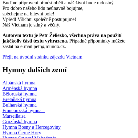
Buďme připraveni přinést oběti a náš život bude radostný.
Pro dobro našeho lidu neúnavně bojujme,
spěchejme na bitevní pole!
Vpřed! Všichni společně postupujme!
Náš Vietnam je silný a věčný.
Autorem textu je Petr Želiezko, všechna práva na použití
jakékoliv části textu vyhrazena.
Případné připomínky můžete
zaslat na e-mail petr@mundo.cz.
Přejít na úvodní stránku zájezdu Vietnam
Hymny dalších zemí
Albánská hymna
Arménská hymna
Běloruská hymna
Bretaňská hymna
Bulharská hymna
Francouzská hymna –
Marseillaisa
Gruzínská hymna
Hymna Bosny a Hercegoviny
Hymna Černé Hory