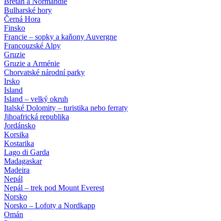
Bretaň a Normandie
Bulharské hory
Černá Hora
Finsko
Francie – sopky a kaňony Auvergne
Francouzské Alpy
Gruzie
Gruzie a Arménie
Chorvatské národní parky
Irsko
Island
Island – velký okruh
Italské Dolomity – turistika nebo ferraty
Jihoafrická republika
Jordánsko
Korsika
Kostarika
Lago di Garda
Madagaskar
Madeira
Nepál
Nepál – trek pod Mount Everest
Norsko
Norsko – Lofoty a Nordkapp
Omán