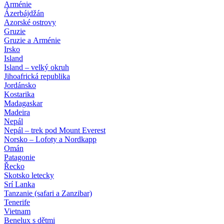
Arménie
Ázerbájdžán
Azorské ostrovy
Gruzie
Gruzie a Arménie
Irsko
Island
Island – velký okruh
Jihoafrická republika
Jordánsko
Kostarika
Madagaskar
Madeira
Nepál
Nepál – trek pod Mount Everest
Norsko – Lofoty a Nordkapp
Omán
Patagonie
Řecko
Skotsko letecky
Srí Lanka
Tanzanie (safari a Zanzibar)
Tenerife
Vietnam
Benelux s dětmi