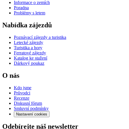
Informace o zemích
Poradna
Problémy s letem
Nabídka zájezdů
Poznávací zájezdy a turistika
Letecké zájezdy
Turistika a hory
Ferratové zájezdy
Katalog ke stažení
Dárkový poukaz
O nás
Kdo jsme
Průvodci
Recenze
Diskusní fórum
Smluvní podmínky
Nastavení cookies
Odebírejte náš newsletter