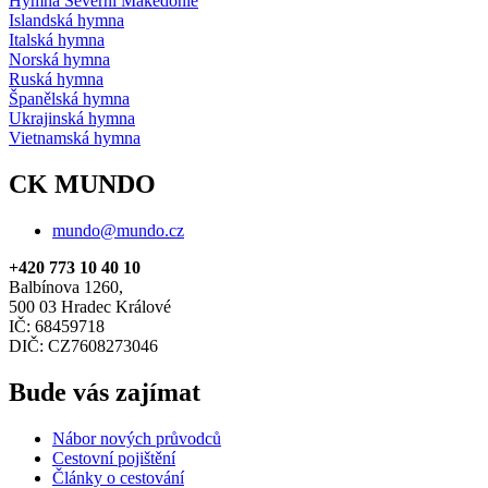
Hymna Severní Makedonie
Islandská hymna
Italská hymna
Norská hymna
Ruská hymna
Španělská hymna
Ukrajinská hymna
Vietnamská hymna
CK MUNDO
mundo@mundo.cz
+420 773 10 40 10
Balbínova 1260,
500 03 Hradec Králové
IČ: 68459718
DIČ: CZ7608273046
Bude vás zajímat
Nábor nových průvodců
Cestovní pojištění
Články o cestování