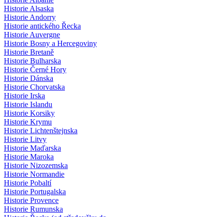
Historie Alsaska
Historie Andorry
Historie antického Řecka
Historie Auvergne
Historie Bosny a Hercegoviny
Historie Bretaně
Historie Bulharska
Historie Černé Hory
Historie Dánska
Historie Chorvatska
Historie Irska
Historie Islandu
Historie Korsiky
Historie Krymu
Historie Lichtenštejnska
Historie Litvy
Historie Maďarska
Historie Maroka
Historie Nizozemska
Historie Normandie
Historie Pobaltí
Historie Portugalska
Historie Provence
Historie Rumunska