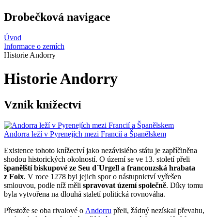
Drobečková navigace
Úvod
Informace o zemích
Historie Andorry
Historie Andorry
Vznik knížectví
Andorra leží v Pyrenejích mezi Francií a Španělskem
Existence tohoto knížectví jako nezávislého státu je zapříčiněna
shodou historických okolností. O území se ve 13. století přeli
španělští biskupové ze Seu d´Urgell a francouzská hrabata
z Foix
. V roce 1278 byl jejich spor o nástupnictví vyřešen
smlouvou, podle níž měli
spravovat území společně
. Díky tomu
byla vytvořena na dlouhá staletí politická rovnováha.
Přestože se oba rivalové o
Andorru
přeli, žádný nezískal převahu,