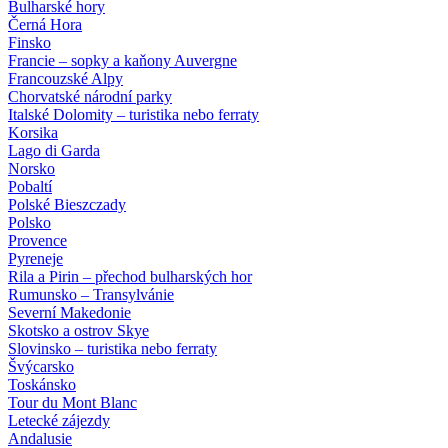
Bulharské hory
Černá Hora
Finsko
Francie – sopky a kaňony Auvergne
Francouzské Alpy
Chorvatské národní parky
Italské Dolomity – turistika nebo ferraty
Korsika
Lago di Garda
Norsko
Pobaltí
Polské Bieszczady
Polsko
Provence
Pyreneje
Rila a Pirin – přechod bulharských hor
Rumunsko – Transylvánie
Severní Makedonie
Skotsko a ostrov Skye
Slovinsko – turistika nebo ferraty
Švýcarsko
Toskánsko
Tour du Mont Blanc
Letecké zájezdy
Andalusie