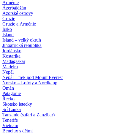
Arménie
Ázerbájdžán
Azorské ostrovy
Gruzie
Gruzie a Arménie
Irsko
Island
Island – velký okruh
Jihoafrická republika
Jordánsko
Kostarika
Madagaskar
Madeira
Nepál
Nepál – trek pod Mount Everest
Norsko – Lofoty a Nordkapp
Omán
Patagonie
Řecko
Skotsko letecky
Srí Lanka
Tanzanie (safari a Zanzibar)
Tenerife
Vietnam
Benelux s dětmi