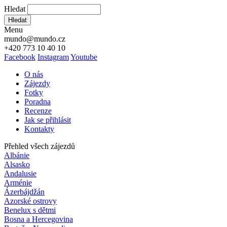
Hledat
Hledat
Menu
mundo@mundo.cz
+420 773 10 40 10
Facebook
Instagram
Youtube
O nás
Zájezdy
Fotky
Poradna
Recenze
Jak se přihlásit
Kontakty
Přehled všech zájezdů
Albánie
Alsasko
Andalusie
Arménie
Ázerbájdžán
Azorské ostrovy
Benelux s dětmi
Bosna a Hercegovina