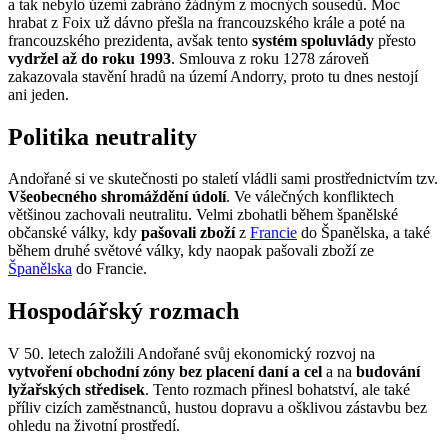
a tak nebylo území zabráno žádným z mocných sousedů. Moc
hrabat z Foix už dávno přešla na francouzského krále a poté na
francouzského prezidenta, avšak tento
systém spoluvlády
přesto
vydržel až do roku 1993
. Smlouva z roku 1278 zároveň
zakazovala stavění hradů na území Andorry, proto tu dnes nestojí
ani jeden.
Politika neutrality
Andořané si ve skutečnosti po staletí vládli sami prostřednictvím tzv.
Všeobecného shromáždění údolí
. Ve válečných konfliktech
většinou zachovali neutralitu. Velmi zbohatli během španělské
občanské války, kdy
pašovali zboží
z
Francie
do Španělska, a také
během druhé světové války, kdy naopak pašovali zboží ze
Španělska
do Francie.
Hospodářský rozmach
V 50. letech založili Andořané svůj ekonomický rozvoj na
vytvoření obchodní zóny bez placení daní a cel
a na
budování
lyžařských středisek
. Tento rozmach přinesl bohatství, ale také
příliv cizích zaměstnanců, hustou dopravu a ošklivou zástavbu bez
ohledu na životní prostředí.