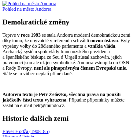
Pohled na město Andorra
Demokratické změny
Teprve
v roce 1993
se stala Andorra moderní demokratickou zemí
díky tomu, že obyvatelé v referendu schválili
novou ústavu
. Byly
vypsány volby do 28členného parlamentu a
vznikla vláda
.
Archaický systém spoluvlády francouzského prezidenta
a španělského biskupa ze Seu d´Urgell zůstal zachován, jejich
pravomoci jsou ale už jen symbolické. Andorra vstoupila do OSN
a Rady Evropy,
není ale plnoprávným členem Evropské unie
.
Stále se tu vůbec neplatí přímé daně.
Autorem textu je Petr Želiezko, všechna práva na použití
jakékoliv části textu vyhrazena.
Případné připomínky můžete
zaslat na e-mail petr@mundo.cz.
Historie dalších zemí
Enver Hodža (1908–85)
Historie Albánie