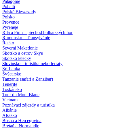
Patagonie
Pobaltí
Polské Bieszczady
Polsko
Provence
Pyreneje
Rila a Pirin – přechod bulharských hor
Rumunsko – Transylvánie
Řecko
Severní Makedonie
Skotsko a ostrov Skye
Skotsko letecky
Slovinsko – turistika nebo ferraty
Srí Lanka
Švýcarsko
Tanzanie (safari a Zanzibar)
Tenerife
Toskánsko
Tour du Mont Blanc
Vietnam
Poznávací zájezdy
a turistika
Albánie
Alsasko
Bosna a Hercegovina
Bretaň a Normandie