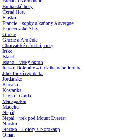
Bretaň a Normandie
Bulharské hory
Černá Hora
Finsko
Francie – sopky a kaňony Auvergne
Francouzské Alpy
Gruzie
Gruzie a Arménie
Chorvatské národní parky
Irsko
Island
Island – velký okruh
Italské Dolomity – turistika nebo ferraty
Jihoafrická republika
Jordánsko
Korsika
Kostarika
Lago di Garda
Madagaskar
Madeira
Nepál
Nepál – trek pod Mount Everest
Norsko
Norsko – Lofoty a Nordkapp
Omán