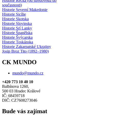
Historie Řecka (od středověku do
současnosti)
Historie Severní Makedonie
Historie Sicílie
Historie Skotska
Historie Slovinska
Historie Srí Lanky
Historie Španělska
Historie Švýcarska
Historie Toskánska
Historie Zakarpatské Ukrajiny
Josip Broz Tito (1892–1980)
CK MUNDO
mundo@mundo.cz
+420 773 10 40 10
Balbínova 1260,
500 03 Hradec Králové
IČ: 68459718
DIČ: CZ7608273046
Bude vás zajímat