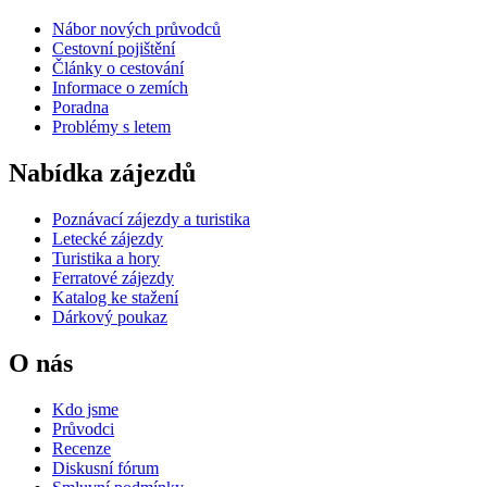
Nábor nových průvodců
Cestovní pojištění
Články o cestování
Informace o zemích
Poradna
Problémy s letem
Nabídka zájezdů
Poznávací zájezdy a turistika
Letecké zájezdy
Turistika a hory
Ferratové zájezdy
Katalog ke stažení
Dárkový poukaz
O nás
Kdo jsme
Průvodci
Recenze
Diskusní fórum