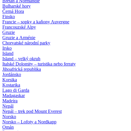
Bretaň a Normandie
Bulharské hory
Černá Hora
Finsko
Francie – sopky a kaňony Auvergne
Francouzské Alpy
Gruzie
Gruzie a Arménie
Chorvatské národní parky
Irsko
Island
Island – velký okruh
Italské Dolomity – turistika nebo ferraty
Jihoafrická republika
Jordánsko
Korsika
Kostarika
Lago di Garda
Madagaskar
Madeira
Nepál
Nepál – trek pod Mount Everest
Norsko
Norsko – Lofoty a Nordkapp
Omán