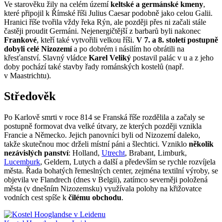
Ve starověku žily na celém území
keltské a germánské kmeny
,
které připojil k Římské říši Julius Caesar podobně jako celou Galii.
Hranici říše tvořila vždy řeka Rýn, ale později přes ni začali stále
častěji proudit Germáni. Nejenergičtější z barbarů byli nakonec
Frankové
, kteří také vytvořili velkou říši.
V 7. a 8. století postupně
dobyli celé Nizozemí
a po dobrém i násilím ho obrátili na
křesťanství. Slavný vládce
Karel Veliký
postavil palác v u a z jeho
doby pochází také stavby řady románských kostelů (např.
v Maastrichtu).
Středověk
Po Karlově smrti v roce 814 se Franská říše rozdělila a začaly se
postupně formovat dva velké útvary, ze kterých později vznikla
Francie a Německo. Jejich panovníci byli od Nizozemí daleko,
takže skutečnou moc drželi místní páni a šlechtici. Vzniklo
několik
nezávislých panství
: Holland,
Utrecht
, Brabant, Limburk,
Lucemburk
, Geldern, Lutych a další a především se rychle rozvíjela
města. Řada bohatých řemeslných center, zejména textilní výroby, se
objevila ve Flandrech (dnes v Belgii), zatímco severněji položená
města (v dnešním Nizozemsku) využívala polohy na křižovatce
vodních cest spíše k
čilému obchodu
.