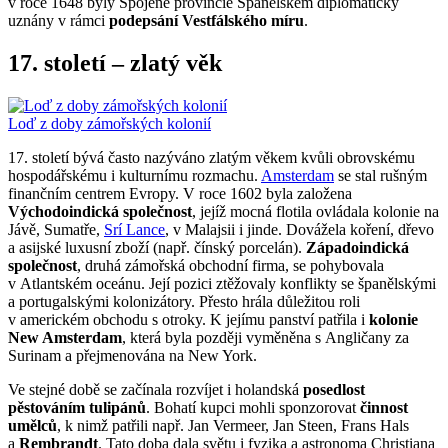
v roce 1648 byly Spojené provincie Španělskem diplomaticky
uznány v rámci
podepsání Vestfálského míru
.
17. století – zlatý věk
Loď z doby zámořských kolonií
17. století bývá často nazýváno zlatým věkem kvůli obrovskému
hospodářskému i kulturnímu rozmachu.
Amsterdam
se stal rušným
finančním centrem Evropy. V roce 1602 byla založena
Východoindická společnost
, jejíž mocná flotila ovládala kolonie na
Jávě, Sumatře,
Srí Lance
, v Malajsii i jinde. Dovážela koření, dřevo
a asijské luxusní zboží (např. čínský porcelán).
Západoindická
společnost
, druhá zámořská obchodní firma, se pohybovala
v Atlantském oceánu. Její pozici ztěžovaly konflikty se španělskými
a portugalskými kolonizátory. Přesto hrála důležitou roli
v americkém obchodu s otroky. K jejímu panství patřila i
kolonie
New Amsterdam
, která byla později vyměněna s Angličany za
Surinam a přejmenována na New York.
Ve stejné době se začínala rozvíjet i holandská
posedlost
pěstováním tulipánů
. Bohatí kupci mohli sponzorovat
činnost
umělců
, k nimž patřili např. Jan Vermeer, Jan Steen, Frans Hals
a
Rembrandt
. Tato doba dala světu i fyzika a astronoma Christiana