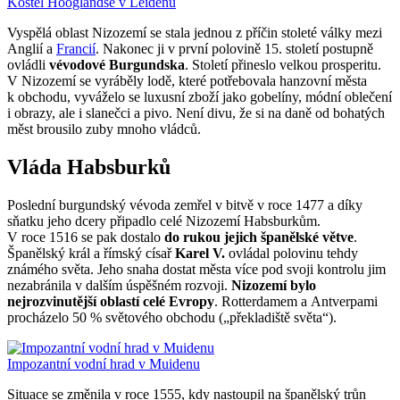
Kostel Hooglandse v Leidenu
Vyspělá oblast Nizozemí se stala jednou z příčin stoleté války mezi
Anglií a
Francií
. Nakonec ji v první polovině 15. století postupně
ovládli
vévodové Burgundska
. Století přineslo velkou prosperitu.
V Nizozemí se vyráběly lodě, které potřebovala hanzovní města
k obchodu, vyváželo se luxusní zboží jako gobelíny, módní oblečení
i obrazy, ale i slanečci a pivo. Není divu, že si na daně od bohatých
měst brousilo zuby mnoho vládců.
Vláda Habsburků
Poslední burgundský vévoda zemřel v bitvě v roce 1477 a díky
sňatku jeho dcery připadlo celé Nizozemí Habsburkům.
V roce 1516 se pak dostalo
do rukou jejich španělské větve
.
Španělský král a římský císař
Karel V.
ovládal polovinu tehdy
známého světa. Jeho snaha dostat města více pod svoji kontrolu jim
nezabránila v dalším úspěšném rozvoji.
Nizozemí bylo
nejrozvinutější oblastí celé Evropy
. Rotterdamem a Antverpami
procházelo 50 % světového obchodu („překladiště světa“).
Impozantní vodní hrad v Muidenu
Situace se změnila v roce 1555, kdy nastoupil na španělský trůn