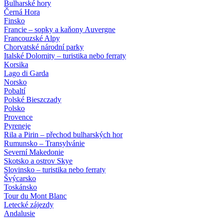
Bulharské hory
Černá Hora
Finsko
Francie – sopky a kaňony Auvergne
Francouzské Alpy
Chorvatské národní parky
Italské Dolomity – turistika nebo ferraty
Korsika
Lago di Garda
Norsko
Pobaltí
Polské Bieszczady
Polsko
Provence
Pyreneje
Rila a Pirin – přechod bulharských hor
Rumunsko – Transylvánie
Severní Makedonie
Skotsko a ostrov Skye
Slovinsko – turistika nebo ferraty
Švýcarsko
Toskánsko
Tour du Mont Blanc
Letecké zájezdy
Andalusie