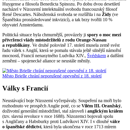
Huygense a filosofa Benedicta Spinozu. Po dobu dvou desetiletí
nacházel v Nizozemí intelektuální svobodu francouzský filosof
René Descartes. Náboženská svoboda se rozšířila i na
Židy
(ve
Španělsku pronásledované inkvizicí), a tak brzy tvořili 10 %
obyvatel Amsterdamu.
Politická situace byla chmurnější, provázely ji
spory o moc mezi
přívrženci vlády místodržitelů z rodu Orange-Nassau
a republikány
. Ve druhé polovině 17. století musela země svést
řadu válek s Anglií, která se pomalu stávala ještě silnější námořní
mocností, Francií nenasytného Ludvíka XIV.,
Švédskem
a dalšími
zeměmi – spojenecké aliance se neustále měnily.
Město Brielle chrání neporušené opevnění z 18. století
Války s Francií
Neustávající boje Nizozemí vyčerpávaly. Soupeření na moři bylo
rozhodnuto ve prospěch Anglie poté, co se
Vilém III. Oranžský
,
doživotní generální místodržitel, stal zároveň i
anglickým králem
(tzv. slavná revoluce v roce 1688). Nizozemci bojovali spolu
s Angličany a Habsburky proti Ludvíkovi XIV. I v dlouhé
válce
o španělské dědictví
, která byla ukončena v roce 1713 mírem