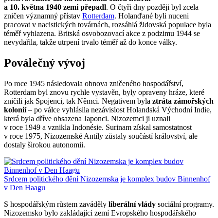
a 10. května 1940 zemi přepadl
. O čtyři dny později byl zcela
zničen významný přístav
Rotterdam
. Holanďané byli nuceni
pracovat v nacistických továrnách, rozsáhlá židovská populace byla
téměř vyhlazena. Britská osvobozovací akce z podzimu 1944 se
nevydařila, takže utrpení trvalo téměř až do konce války.
Poválečný vývoj
Po roce 1945 následovala obnova zničeného hospodářství,
Rotterdam byl znovu rychle vystavěn, byly opraveny hráze, které
zničili jak Spojenci, tak Němci. Negativem byla
ztráta zámořských
kolonií
– po válce vyhlásila nezávislost Holandská Východní Indie,
která byla dříve obsazena Japonci. Nizozemci ji uznali
v roce 1949 a vznikla Indonésie. Surinam získal samostatnost
v roce 1975, Nizozemské Antily zůstaly součástí království, ale
dostaly širokou autonomii.
Srdcem politického dění Nizozemska je komplex budov Binnenhof
v Den Haagu
S hospodářským růstem zaváděly
liberální vlády
sociální programy.
Nizozemsko bylo zakládající zemí Evropského hospodářského