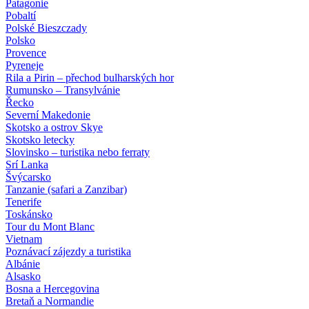
Patagonie
Pobaltí
Polské Bieszczady
Polsko
Provence
Pyreneje
Rila a Pirin – přechod bulharských hor
Rumunsko – Transylvánie
Řecko
Severní Makedonie
Skotsko a ostrov Skye
Skotsko letecky
Slovinsko – turistika nebo ferraty
Srí Lanka
Švýcarsko
Tanzanie (safari a Zanzibar)
Tenerife
Toskánsko
Tour du Mont Blanc
Vietnam
Poznávací zájezdy
a turistika
Albánie
Alsasko
Bosna a Hercegovina
Bretaň a Normandie