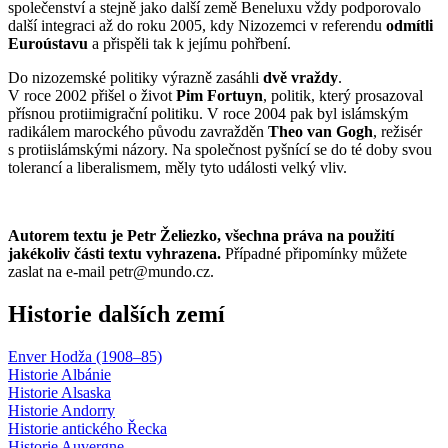
společenství a stejně jako další země Beneluxu vždy podporovalo
další integraci až do roku 2005, kdy Nizozemci v referendu
odmítli
Euroústavu
a přispěli tak k jejímu pohřbení.
Do nizozemské politiky výrazně zasáhli
dvě vraždy
.
V roce 2002 přišel o život
Pim Fortuyn
, politik, který prosazoval
přísnou protiimigrační politiku. V roce 2004 pak byl islámským
radikálem marockého původu zavražděn
Theo van Gogh
, režisér
s protiislámskými názory. Na společnost pyšnící se do té doby svou
tolerancí a liberalismem, měly tyto události velký vliv.
Autorem textu je Petr Želiezko, všechna práva na použití
jakékoliv části textu vyhrazena.
Případné připomínky můžete
zaslat na e-mail petr@mundo.cz.
Historie dalších zemí
Enver Hodža (1908–85)
Historie Albánie
Historie Alsaska
Historie Andorry
Historie antického Řecka
Historie Auvergne