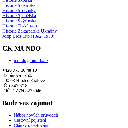
Historie Skotska
Historie Slovinska
Historie Srí Lanky
Historie Španělska
Historie Švýcarska
Historie Toskánska
Historie Zakarpatské Ukrajiny
Josip Broz Tito (1892–1980)
CK MUNDO
mundo@mundo.cz
+420 773 10 40 10
Balbínova 1260,
500 03 Hradec Králové
IČ: 68459718
DIČ: CZ7608273046
Bude vás zajímat
Nábor nových průvodců
Cestovní pojištění
Články o cestování