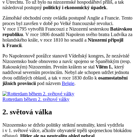
v Utrechtu. To už bylo na nizozemské hospodářství příliš, a tak
následoval postupný
politický i ekonomický úpadek
.
Zámořské obchodní cesty ovládla postupně Anglie a Francie. Tento
proces byl završen v době po Velké francouzské revoluci.
V roce 1795 vytvořili Francouzi z Nizozemí sesterskou
Batávskou
republiku
. V roce 1806 dosadil Napoleon svého bratra Ludvíka za
holandského krále, v roce 1810 ho sesadil a
Nizozemí připojil
k Francii
.
Po Napoleonově porážce stanovil Vídeňský kongres, že nezávislé
Nizozemsko bude obnoveno a navíc spojeno se Španělským (resp.
Rakouským) Nizozemím. Prvním králem se stal
Vilém I.
, který
nadržoval severním provinciím. Nebyl ale schopen udržet jednotu
dvou odlišných oblastí, a tak v roce 1830 došlo k
osamostatnění
jižních provincií
pod názvem
Belgie
.
Rotterdam během 2. světové války
2. světová válka
Nizozemsko se drželo politiky striktní neutrality, která vydržela
i v 1. světové válce, ačkoliv obyvatelé trpěli spojeneckou blokádou
přístavů.
Hitler ale na neutralitu ohled nebral