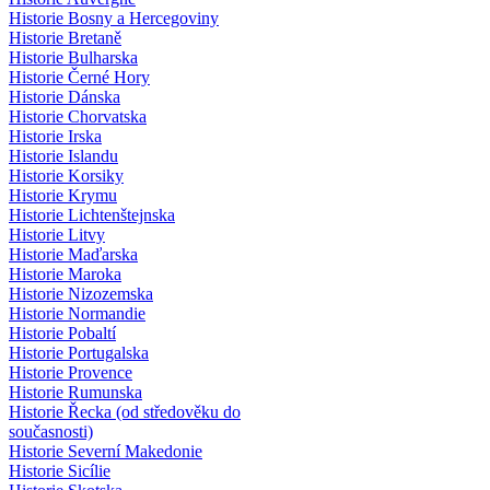
Historie Bosny a Hercegoviny
Historie Bretaně
Historie Bulharska
Historie Černé Hory
Historie Dánska
Historie Chorvatska
Historie Irska
Historie Islandu
Historie Korsiky
Historie Krymu
Historie Lichtenštejnska
Historie Litvy
Historie Maďarska
Historie Maroka
Historie Nizozemska
Historie Normandie
Historie Pobaltí
Historie Portugalska
Historie Provence
Historie Rumunska
Historie Řecka (od středověku do
současnosti)
Historie Severní Makedonie
Historie Sicílie