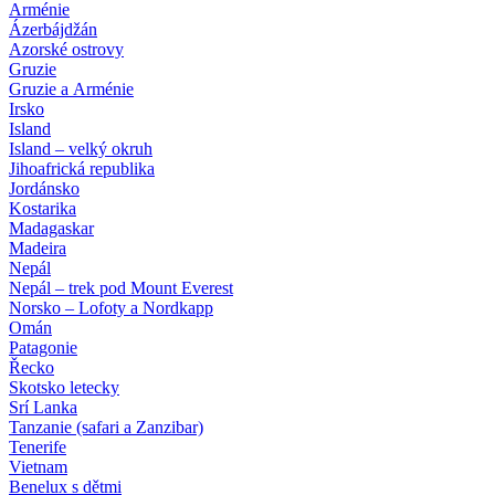
Arménie
Ázerbájdžán
Azorské ostrovy
Gruzie
Gruzie a Arménie
Irsko
Island
Island – velký okruh
Jihoafrická republika
Jordánsko
Kostarika
Madagaskar
Madeira
Nepál
Nepál – trek pod Mount Everest
Norsko – Lofoty a Nordkapp
Omán
Patagonie
Řecko
Skotsko letecky
Srí Lanka
Tanzanie (safari a Zanzibar)
Tenerife
Vietnam
Benelux s dětmi