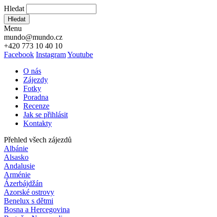
Hledat
Hledat
Menu
mundo@mundo.cz
+420 773 10 40 10
Facebook
Instagram
Youtube
O nás
Zájezdy
Fotky
Poradna
Recenze
Jak se přihlásit
Kontakty
Přehled všech zájezdů
Albánie
Alsasko
Andalusie
Arménie
Ázerbájdžán
Azorské ostrovy
Benelux s dětmi
Bosna a Hercegovina