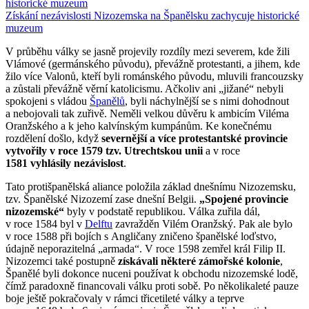
Získání nezávislosti Nizozemska na Španělsku zachycuje historické
muzeum
V průběhu války se jasně projevily rozdíly mezi severem, kde žili
Vlámové (germánského původu), převážně protestanti, a jihem, kde
žilo více Valonů, kteří byli románského původu, mluvili francouzsky
a zůstali převážně věrní katolicismu. Ačkoliv ani „jižané“ nebyli
spokojeni s vládou
Španělů
, byli náchylnější se s nimi dohodnout
a nebojovali tak zuřivě. Neměli velkou důvěru k ambicím Viléma
Oranžského a k jeho kalvínským kumpánům. Ke konečnému
rozdělení došlo, když
severnější a více protestantské provincie
vytvořily v roce 1579 tzv. Utrechtskou unii
a v roce
1581 vyhlásily nezávislost
.
Tato protišpanělská aliance položila základ dnešnímu Nizozemsku,
tzv. Španělské Nizozemí zase dnešní Belgii.
„Spojené provincie
nizozemské“
byly v podstatě republikou. Válka zuřila dál,
v roce 1584 byl v
Delftu
zavražděn Vilém Oranžský. Pak ale bylo
v roce 1588 při bojích s Angličany zničeno španělské loďstvo,
údajně neporazitelná „armada“. V roce 1598 zemřel král Filip II.
Nizozemci také postupně
získávali některé zámořské kolonie
,
Španělé byli dokonce nuceni používat k obchodu nizozemské lodě,
čímž paradoxně financovali válku proti sobě. Po několikaleté pauze
boje ještě pokračovaly v rámci třicetileté války a teprve