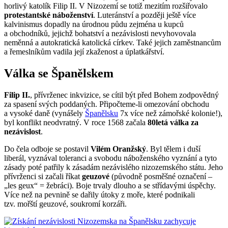
horlivý katolík Filip II. V Nizozemí se totiž mezitím rozšiřovalo
protestantské náboženství
. Luteránství a později ještě více
kalvinismus dopadly na úrodnou půdu zejména u kupců
a obchodníků, jejichž bohatství a nezávislosti nevyhovovala
neměnná a autokratická katolická církev. Také jejich zaměstnancům
a řemeslníkům vadila její zkaženost a úplatkářství.
Válka se Španělskem
Filip II.
, přívrženec inkvizice, se cítil být před Bohem zodpovědný
za spasení svých poddaných. Připočteme-li omezování obchodu
a vysoké daně (vynášely
Španělsku
7x více než zámořské kolonie!),
byl konflikt neodvratný. V roce 1568 začala
80letá válka za
nezávislost
.
Do čela odboje se postavil
Vilém Oranžský
. Byl tělem i duší
liberál, vyznával toleranci a svobodu náboženského vyznání a tyto
zásady poté patřily k zásadám nezávislého nizozemského státu. Jeho
přívrženci si začali říkat
geuzové
(původně posměšné označení –
„les geux“ = žebráci). Boje trvaly dlouho a se střídavými úspěchy.
Více než na pevnině se dařily útoky z moře, které podnikali
tzv. mořští geuzové, soukromí korzáři.