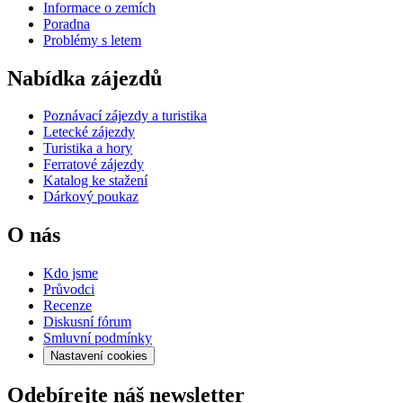
Informace o zemích
Poradna
Problémy s letem
Nabídka zájezdů
Poznávací zájezdy a turistika
Letecké zájezdy
Turistika a hory
Ferratové zájezdy
Katalog ke stažení
Dárkový poukaz
O nás
Kdo jsme
Průvodci
Recenze
Diskusní fórum
Smluvní podmínky
Nastavení cookies
Odebírejte náš newsletter