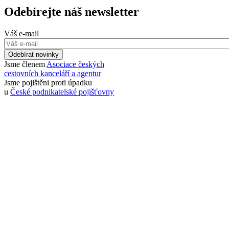
Odebírejte náš newsletter
Váš e-mail
Odebírat novinky
Jsme členem
Asociace českých
cestovních kanceláří a agentur
Jsme pojištěni proti úpadku
u
České podnikatelské pojišťovny