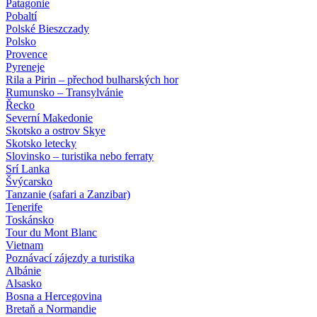
Patagonie
Pobaltí
Polské Bieszczady
Polsko
Provence
Pyreneje
Rila a Pirin – přechod bulharských hor
Rumunsko – Transylvánie
Řecko
Severní Makedonie
Skotsko a ostrov Skye
Skotsko letecky
Slovinsko – turistika nebo ferraty
Srí Lanka
Švýcarsko
Tanzanie (safari a Zanzibar)
Tenerife
Toskánsko
Tour du Mont Blanc
Vietnam
Poznávací zájezdy
a turistika
Albánie
Alsasko
Bosna a Hercegovina
Bretaň a Normandie