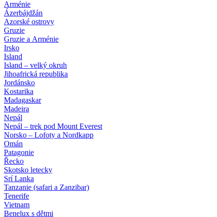
Arménie
Ázerbájdžán
Azorské ostrovy
Gruzie
Gruzie a Arménie
Irsko
Island
Island – velký okruh
Jihoafrická republika
Jordánsko
Kostarika
Madagaskar
Madeira
Nepál
Nepál – trek pod Mount Everest
Norsko – Lofoty a Nordkapp
Omán
Patagonie
Řecko
Skotsko letecky
Srí Lanka
Tanzanie (safari a Zanzibar)
Tenerife
Vietnam
Benelux s dětmi