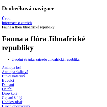
Drobečková navigace
Úvod
Informace o zemích
Fauna a flóra Jihoafrické republiky
Fauna a flóra Jihoafrické
republiky
Úvodní stránka zájezdu Jihoafrická republika
Antilopa losí
Antilopa skákavá
Buvol kaferský
Buvolci
Damani
Delfíni
Drop kori
Gepard štíhlý
Hadilov písař
Hroch obojživelný