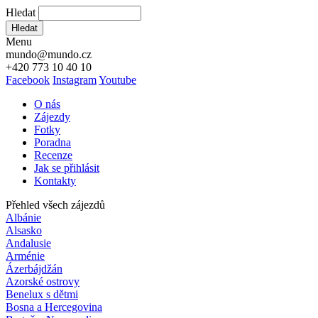
Hledat
Hledat
Menu
mundo@mundo.cz
+420 773 10 40 10
Facebook
Instagram
Youtube
O nás
Zájezdy
Fotky
Poradna
Recenze
Jak se přihlásit
Kontakty
Přehled všech zájezdů
Albánie
Alsasko
Andalusie
Arménie
Ázerbájdžán
Azorské ostrovy
Benelux s dětmi
Bosna a Hercegovina