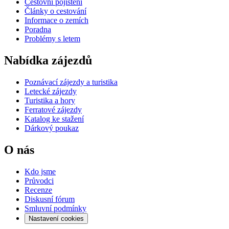
Cestovní pojištění
Články o cestování
Informace o zemích
Poradna
Problémy s letem
Nabídka zájezdů
Poznávací zájezdy a turistika
Letecké zájezdy
Turistika a hory
Ferratové zájezdy
Katalog ke stažení
Dárkový poukaz
O nás
Kdo jsme
Průvodci
Recenze
Diskusní fórum
Smluvní podmínky
Nastavení cookies