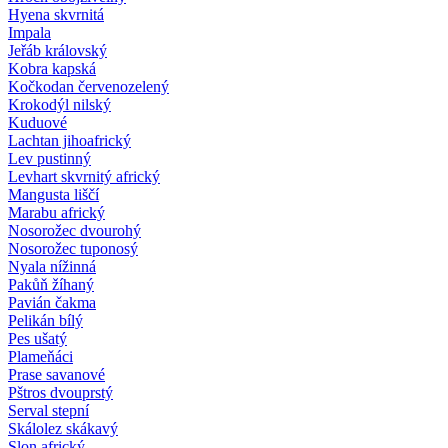
Hyena skvrnitá
Impala
Jeřáb královský
Kobra kapská
Kočkodan červenozelený
Krokodýl nilský
Kuduové
Lachtan jihoafrický
Lev pustinný
Levhart skvrnitý africký
Mangusta liščí
Marabu africký
Nosorožec dvourohý
Nosorožec tuponosý
Nyala nížinná
Pakůň žíhaný
Pavián čakma
Pelikán bílý
Pes ušatý
Plameňáci
Prase savanové
Pštros dvouprstý
Serval stepní
Skálolez skákavý
Slon africký