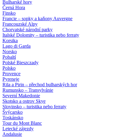
Bulharské hory
Černá Hora
Finsko
Francie – sopky a kaňony Auvergne
Francouzské Alpy
Chorvatské národní parky
Italské Dolomity – turistika nebo ferraty
Korsika
Lago di Garda
Norsko
Pobaltí
Polské Bieszczady
Polsko
Provence
Pyreneje
Rila a Pirin – přechod bulharských hor
Rumunsko – Transylvánie
Severní Makedonie
Skotsko a ostrov Skye
Slovinsko – turistika nebo ferraty
Švýcarsko
Toskánsko
Tour du Mont Blanc
Letecké zájezdy
Andalusie