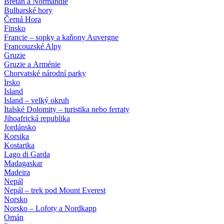
Bretaň a Normandie
Bulharské hory
Černá Hora
Finsko
Francie – sopky a kaňony Auvergne
Francouzské Alpy
Gruzie
Gruzie a Arménie
Chorvatské národní parky
Irsko
Island
Island – velký okruh
Italské Dolomity – turistika nebo ferraty
Jihoafrická republika
Jordánsko
Korsika
Kostarika
Lago di Garda
Madagaskar
Madeira
Nepál
Nepál – trek pod Mount Everest
Norsko
Norsko – Lofoty a Nordkapp
Omán