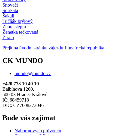
Snovači
Surikata
Šakali
Tučňák brýlový
Zebra stepní
Ženetka tečkovaná
Žirafa
Přejít na úvodní stránku zájezdu Jihoafrická republika
CK MUNDO
mundo@mundo.cz
+420 773 10 40 10
Balbínova 1260,
500 03 Hradec Králové
IČ: 68459718
DIČ: CZ7608273046
Bude vás zajímat
Nábor nových průvodců