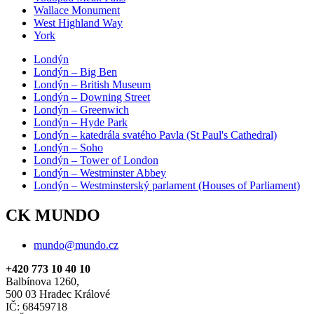
Wallace Monument
West Highland Way
York
Londýn
Londýn – Big Ben
Londýn – British Museum
Londýn – Downing Street
Londýn – Greenwich
Londýn – Hyde Park
Londýn – katedrála svatého Pavla (St Paul's Cathedral)
Londýn – Soho
Londýn – Tower of London
Londýn – Westminster Abbey
Londýn – Westminsterský parlament (Houses of Parliament)
CK MUNDO
mundo@mundo.cz
+420 773 10 40 10
Balbínova 1260,
500 03 Hradec Králové
IČ: 68459718