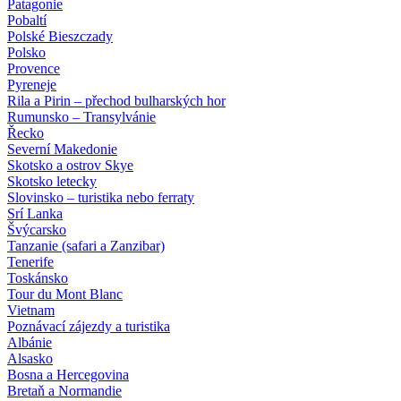
Patagonie
Pobaltí
Polské Bieszczady
Polsko
Provence
Pyreneje
Rila a Pirin – přechod bulharských hor
Rumunsko – Transylvánie
Řecko
Severní Makedonie
Skotsko a ostrov Skye
Skotsko letecky
Slovinsko – turistika nebo ferraty
Srí Lanka
Švýcarsko
Tanzanie (safari a Zanzibar)
Tenerife
Toskánsko
Tour du Mont Blanc
Vietnam
Poznávací zájezdy
a turistika
Albánie
Alsasko
Bosna a Hercegovina
Bretaň a Normandie