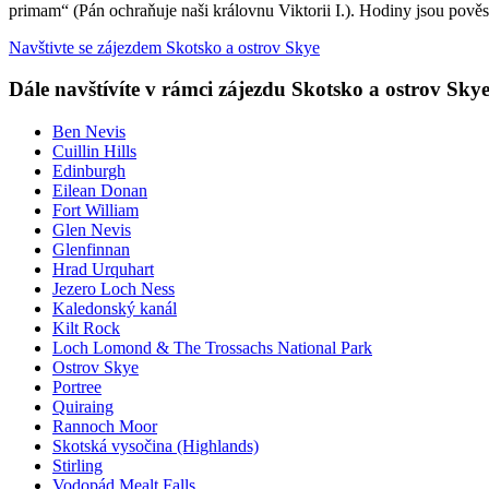
primam“ (Pán ochraňuje naši královnu Viktorii I.). Hodiny jsou pově
Navštivte se zájezdem Skotsko a ostrov Skye
Dále navštívíte v rámci zájezdu Skotsko a ostrov Sky
Ben Nevis
Cuillin Hills
Edinburgh
Eilean Donan
Fort William
Glen Nevis
Glenfinnan
Hrad Urquhart
Jezero Loch Ness
Kaledonský kanál
Kilt Rock
Loch Lomond & The Trossachs National Park
Ostrov Skye
Portree
Quiraing
Rannoch Moor
Skotská vysočina (Highlands)
Stirling
Vodopád Mealt Falls