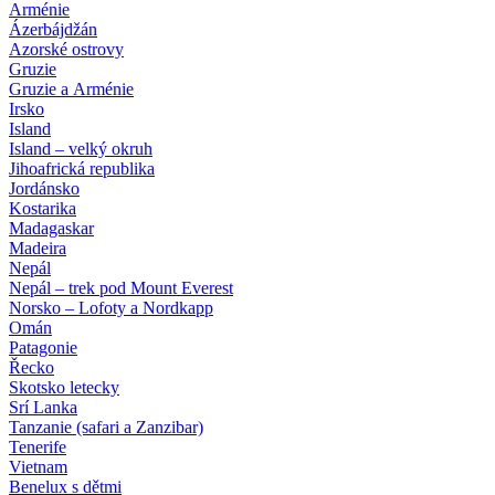
Arménie
Ázerbájdžán
Azorské ostrovy
Gruzie
Gruzie a Arménie
Irsko
Island
Island – velký okruh
Jihoafrická republika
Jordánsko
Kostarika
Madagaskar
Madeira
Nepál
Nepál – trek pod Mount Everest
Norsko – Lofoty a Nordkapp
Omán
Patagonie
Řecko
Skotsko letecky
Srí Lanka
Tanzanie (safari a Zanzibar)
Tenerife
Vietnam
Benelux s dětmi