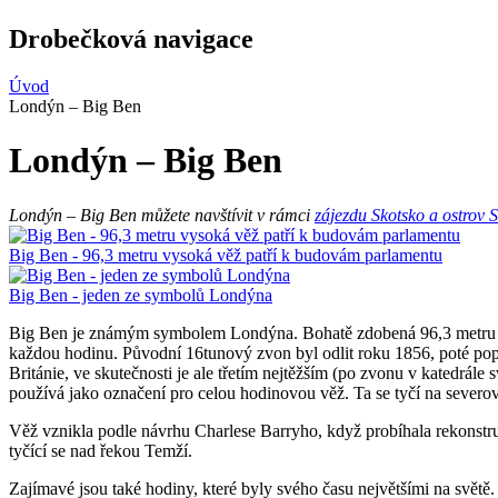
Drobečková navigace
Úvod
Londýn – Big Ben
Londýn – Big Ben
Londýn – Big Ben můžete navštívit v rámci
zájezdu Skotsko a ostrov 
Big Ben - 96,3 metru vysoká věž patří k budovám parlamentu
Big Ben - jeden ze symbolů Londýna
Big Ben je známým symbolem Londýna. Bohatě zdobená 96,3 metru vys
každou hodinu. Původní 16tunový zvon byl odlit roku 1856, poté popra
Británie, ve skutečnosti je ale třetím nejtěžším (po zvonu v katedrá
používá jako označení pro celou hodinovou věž. Ta se tyčí na severo
Věž vznikla podle návrhu Charlese Barryho, když probíhala rekonstr
tyčící se nad řekou Temží.
Zajímavé jsou také hodiny, které byly svého času největšími na světě