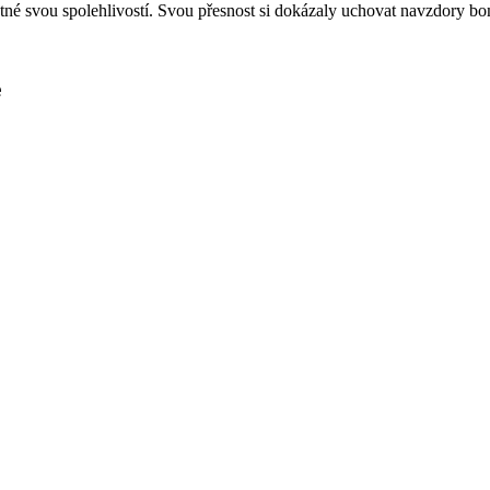
stné svou spolehlivostí. Svou přesnost si dokázaly uchovat navzdory b
e