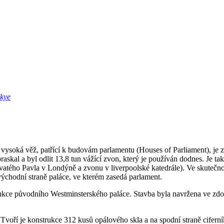
Skye
oká věž, patřící k budovám parlamentu (Houses of Parliament), je zn
skal a byl odlit 13,8 tun vážící zvon, který je používán dodnes. Je ta
le svatého Pavla v Londýně a zvonu v liverpoolské katedrále). Ve skuteč
východní straně paláce, ve kterém zasedá parlament.
ukce původního Westminsterského paláce. Stavba byla navržena ve zdob
. Tvoří je konstrukce 312 kusů opálového skla a na spodní straně cife