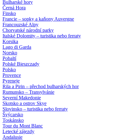
Bulharské hory
Černá Hora
Finsko
Francie – sopky a kaňony Auvergne
Francouzské Alpy
Chorvatské národní parky
Italské Dolomity – turistika nebo ferraty
Korsika
Lago di Garda
Norsko
Pobaltí
Polské Bieszczady
Polsko
Provence
Pyreneje
Rila a Pirin – přechod bulharských hor
Rumunsko – Transylvánie
Severní Makedonie
Skotsko a ostrov Skye
Slovinsko – turistika nebo ferraty
Švýcarsko
Toskánsko
Tour du Mont Blanc
Letecké zájezdy
Andalusie