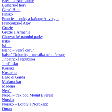
Bretaň a Normandie
Bulharské hory
Černá Hora
Finsko
Francie – sopky a kaňony Auvergne
Francouzské Alpy
Gruzie
Gruzie a Arménie
Chorvatské národní parky
Irsko
Island
Island – velký okruh
Italské Dolomity – turistika nebo ferraty
Jihoafrická republika
Jordánsko
Korsika
Kostarika
Lago di Garda
Madagaskar
Madeira
Nepál
Nepál – trek pod Mount Everest
Norsko
Norsko – Lofoty a Nordkapp
Omán