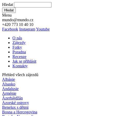
Hledat
Hledat
Menu
mundo@mundo.cz
+420 773 10 40 10
Facebook
Instagram
Youtube
O nás
Zájezdy
Fotky
Poradna
Recenze
Jak se přihlásit
Kontakty
Přehled všech zájezdů
Albánie
Alsasko
Andalusie
Arménie
Ázerbájdžán
Azorské ostrovy
Benelux s dětmi
Bosna a Hercegovina