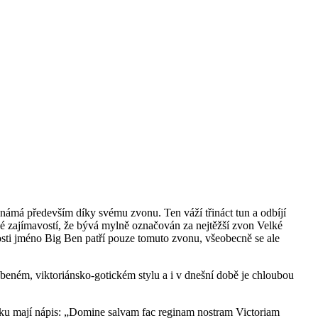
ámá především díky svému zvonu. Ten váží třináct tun a odbíjí
ké zajímavostí, že bývá mylně označován za nejtěžší zvon Velké
nosti jméno Big Ben patří pouze tomuto zvonu, všeobecně se ale
eném, viktoriánsko-gotickém stylu a i v dnešní době je chloubou
rníku mají nápis: „Domine salvam fac reginam nostram Victoriam