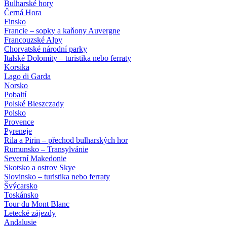
Bulharské hory
Černá Hora
Finsko
Francie – sopky a kaňony Auvergne
Francouzské Alpy
Chorvatské národní parky
Italské Dolomity – turistika nebo ferraty
Korsika
Lago di Garda
Norsko
Pobaltí
Polské Bieszczady
Polsko
Provence
Pyreneje
Rila a Pirin – přechod bulharských hor
Rumunsko – Transylvánie
Severní Makedonie
Skotsko a ostrov Skye
Slovinsko – turistika nebo ferraty
Švýcarsko
Toskánsko
Tour du Mont Blanc
Letecké zájezdy
Andalusie