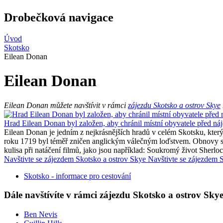
Drobečková navigace
Úvod
Skotsko
Eilean Donan
Eilean Donan
Eilean Donan můžete navštívit v rámci
zájezdu Skotsko a ostrov Skye
Hrad Eilean Donan byl založen, aby chránil místní obyvatele před ná
Eilean Donan je jedním z nejkrásnějších hradů v celém Skotsku, kter
roku 1719 byl téměř zničen anglickým válečným loďstvem. Obnovy se 
kulisa při natáčení filmů, jako jsou například: Soukromý život Sherlo
Navštivte se zájezdem Skotsko a ostrov Skye
Navštivte se zájezdem 
Skotsko - informace pro cestování
Dále navštívíte v rámci zájezdu Skotsko a ostrov Sky
Ben Nevis