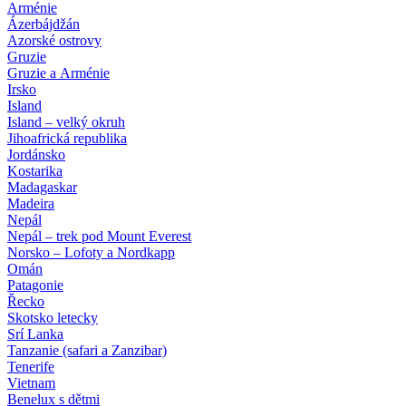
Arménie
Ázerbájdžán
Azorské ostrovy
Gruzie
Gruzie a Arménie
Irsko
Island
Island – velký okruh
Jihoafrická republika
Jordánsko
Kostarika
Madagaskar
Madeira
Nepál
Nepál – trek pod Mount Everest
Norsko – Lofoty a Nordkapp
Omán
Patagonie
Řecko
Skotsko letecky
Srí Lanka
Tanzanie (safari a Zanzibar)
Tenerife
Vietnam
Benelux s dětmi