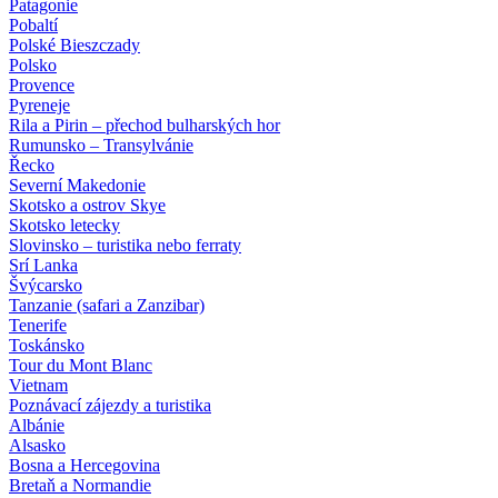
Patagonie
Pobaltí
Polské Bieszczady
Polsko
Provence
Pyreneje
Rila a Pirin – přechod bulharských hor
Rumunsko – Transylvánie
Řecko
Severní Makedonie
Skotsko a ostrov Skye
Skotsko letecky
Slovinsko – turistika nebo ferraty
Srí Lanka
Švýcarsko
Tanzanie (safari a Zanzibar)
Tenerife
Toskánsko
Tour du Mont Blanc
Vietnam
Poznávací zájezdy
a turistika
Albánie
Alsasko
Bosna a Hercegovina
Bretaň a Normandie