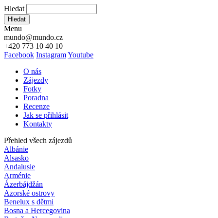
Hledat
Hledat
Menu
mundo@mundo.cz
+420 773 10 40 10
Facebook
Instagram
Youtube
O nás
Zájezdy
Fotky
Poradna
Recenze
Jak se přihlásit
Kontakty
Přehled všech zájezdů
Albánie
Alsasko
Andalusie
Arménie
Ázerbájdžán
Azorské ostrovy
Benelux s dětmi
Bosna a Hercegovina