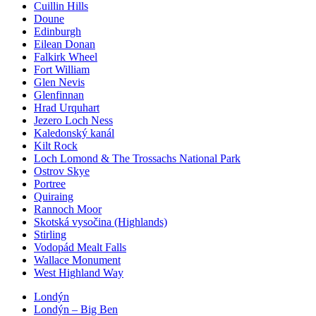
Cuillin Hills
Doune
Edinburgh
Eilean Donan
Falkirk Wheel
Fort William
Glen Nevis
Glenfinnan
Hrad Urquhart
Jezero Loch Ness
Kaledonský kanál
Kilt Rock
Loch Lomond & The Trossachs National Park
Ostrov Skye
Portree
Quiraing
Rannoch Moor
Skotská vysočina (Highlands)
Stirling
Vodopád Mealt Falls
Wallace Monument
West Highland Way
Londýn
Londýn – Big Ben