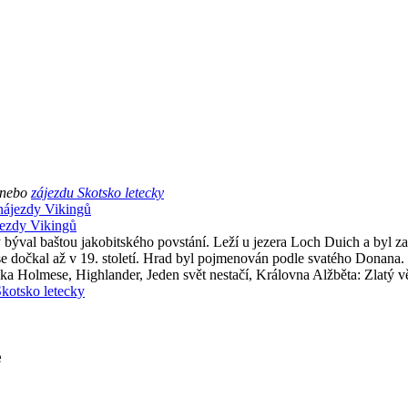
nebo
zájezdu Skotsko letecky
jezdy Vikingů
ý býval baštou jakobitského povstání. Leží u jezera Loch Duich a byl
dočkal až v 19. století. Hrad byl pojmenován podle svatého Donana. 
cka Holmese, Highlander, Jeden svět nestačí, Královna Alžběta: Zlatý v
Skotsko letecky
e