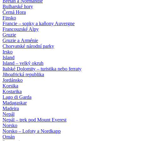
Bretaň a Normandie
Bulharské hory
Černá Hora
Finsko
Francie – sopky a kaňony Auvergne
Francouzské Alpy
Gruzie
Gruzie a Arménie
Chorvatské národní parky
Irsko
Island
Island – velký okruh
Italské Dolomity – turistika nebo ferraty
Jihoafrická republika
Jordánsko
Korsika
Kostarika
Lago di Garda
Madagaskar
Madeira
Nepál
Nepál – trek pod Mount Everest
Norsko
Norsko – Lofoty a Nordkapp
Omán