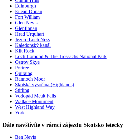
Cuillin Hills
Edinburgh
Eilean Donan
Fort William
Glen Nevis
Glenfinnan
Hrad Urquhart
Jezero Loch Ness
Kaledonský kanál
Kilt Rock
Loch Lomond & The Trossachs National Park
Ostrov Skye
Portree
Quiraing
Rannoch Moor
Skotská vysočina (Highlands)
Stirling
Vodopád Mealt Falls
Wallace Monument
West Highland Way
York
Dále navštívíte v rámci zájezdu Skotsko letecky
Ben Nevis