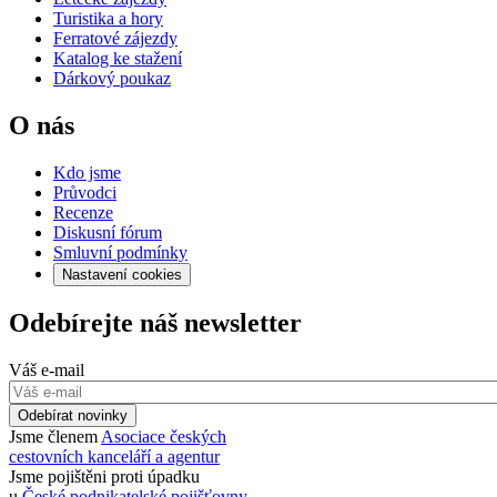
Turistika a hory
Ferratové zájezdy
Katalog ke stažení
Dárkový poukaz
O nás
Kdo jsme
Průvodci
Recenze
Diskusní fórum
Smluvní podmínky
Nastavení cookies
Odebírejte náš newsletter
Váš e-mail
Odebírat novinky
Jsme členem
Asociace českých
cestovních kanceláří a agentur
Jsme pojištěni proti úpadku
u
České podnikatelské pojišťovny