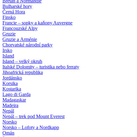
Bretaň a Normandie
Bulharské hory
Černá Hora
Finsko
Francie – sopky a kaňony Auvergne
Francouzské Alpy
Gruzie
Gruzie a Arménie
Chorvatské národní parky
Irsko
Island
Island – velký okruh
Italské Dolomity – turistika nebo ferraty
Jihoafrická republika
Jordánsko
Korsika
Kostarika
Lago di Garda
Madagaskar
Madeira
Nepál
Nepál – trek pod Mount Everest
Norsko
Norsko – Lofoty a Nordkapp
Omán