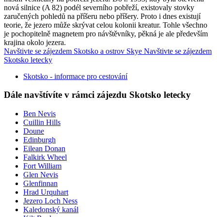
nová silnice (A 82) podél severního pobřeží, existovaly stovky
zaručených pohledů na příšeru nebo příšery. Proto i dnes existují
teorie, že jezero může skrývat celou kolonii kreatur. Tohle všechno
je pochopitelně magnetem pro návštěvníky, pěkná je ale především
krajina okolo jezera.
Navštivte se zájezdem Skotsko a ostrov Skye
Navštivte se zájezdem
Skotsko letecky
Skotsko - informace pro cestování
Dále navštívíte v rámci zájezdu Skotsko letecky
Ben Nevis
Cuillin Hills
Doune
Edinburgh
Eilean Donan
Falkirk Wheel
Fort William
Glen Nevis
Glenfinnan
Hrad Urquhart
Jezero Loch Ness
Kaledonský kanál