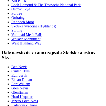
Kilt Rock
Loch Lomond & The Trossachs National Park
Ostrov Skye
Portree
Quiraing
Rannoch Moor
Skotská vysočina (Highlands)
Stirling
Vodopád Mealt Falls
Wallace Monument
West Highland Way
Dále navštívíte v rámci zájezdu Skotsko a ostrov
Skye
Ben Nevis
Cuillin Hills
Edinburgh
Eilean Donan
Fort William
Glen Nevis
Glenfinnan
Hrad Urquhart
Jezero Loch Ness
Kaledonský kanál