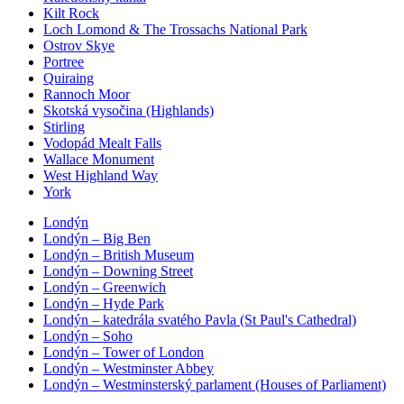
Kilt Rock
Loch Lomond & The Trossachs National Park
Ostrov Skye
Portree
Quiraing
Rannoch Moor
Skotská vysočina (Highlands)
Stirling
Vodopád Mealt Falls
Wallace Monument
West Highland Way
York
Londýn
Londýn – Big Ben
Londýn – British Museum
Londýn – Downing Street
Londýn – Greenwich
Londýn – Hyde Park
Londýn – katedrála svatého Pavla (St Paul's Cathedral)
Londýn – Soho
Londýn – Tower of London
Londýn – Westminster Abbey
Londýn – Westminsterský parlament (Houses of Parliament)