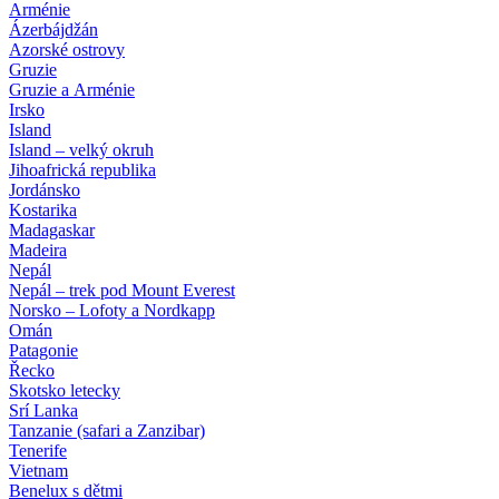
Arménie
Ázerbájdžán
Azorské ostrovy
Gruzie
Gruzie a Arménie
Irsko
Island
Island – velký okruh
Jihoafrická republika
Jordánsko
Kostarika
Madagaskar
Madeira
Nepál
Nepál – trek pod Mount Everest
Norsko – Lofoty a Nordkapp
Omán
Patagonie
Řecko
Skotsko letecky
Srí Lanka
Tanzanie (safari a Zanzibar)
Tenerife
Vietnam
Benelux s dětmi