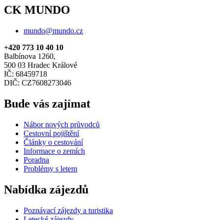
CK MUNDO
mundo@mundo.cz
+420 773 10 40 10
Balbínova 1260,
500 03 Hradec Králové
IČ: 68459718
DIČ: CZ7608273046
Bude vás zajímat
Nábor nových průvodců
Cestovní pojištění
Články o cestování
Informace o zemích
Poradna
Problémy s letem
Nabídka zájezdů
Poznávací zájezdy a turistika
Letecké zájezdy