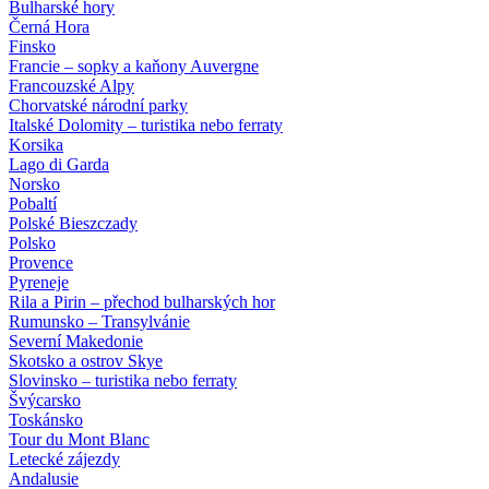
Bulharské hory
Černá Hora
Finsko
Francie – sopky a kaňony Auvergne
Francouzské Alpy
Chorvatské národní parky
Italské Dolomity – turistika nebo ferraty
Korsika
Lago di Garda
Norsko
Pobaltí
Polské Bieszczady
Polsko
Provence
Pyreneje
Rila a Pirin – přechod bulharských hor
Rumunsko – Transylvánie
Severní Makedonie
Skotsko a ostrov Skye
Slovinsko – turistika nebo ferraty
Švýcarsko
Toskánsko
Tour du Mont Blanc
Letecké zájezdy
Andalusie