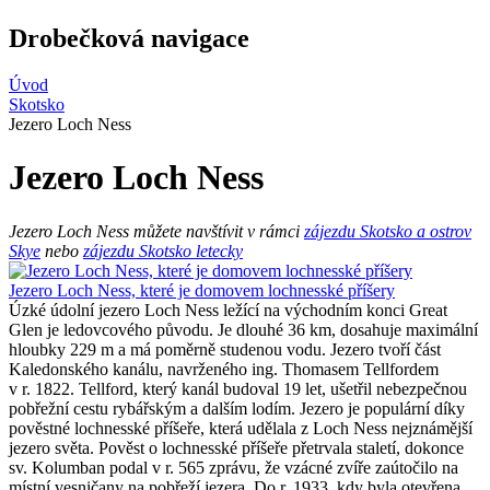
Drobečková navigace
Úvod
Skotsko
Jezero Loch Ness
Jezero Loch Ness
Jezero Loch Ness můžete navštívit v rámci
zájezdu Skotsko a ostrov
Skye
nebo
zájezdu Skotsko letecky
Jezero Loch Ness, které je domovem lochnesské příšery
Úzké údolní jezero Loch Ness ležící na východním konci Great
Glen je ledovcového původu. Je dlouhé 36 km, dosahuje maximální
hloubky 229 m a má poměrně studenou vodu. Jezero tvoří část
Kaledonského kanálu, navrženého ing. Thomasem Tellfordem
v r. 1822. Tellford, který kanál budoval 19 let, ušetřil nebezpečnou
pobřežní cestu rybářským a dalším lodím. Jezero je populární díky
pověstné lochnesské příšeře, která udělala z Loch Ness nejznámější
jezero světa. Pověst o lochnesské příšeře přetrvala staletí, dokonce
sv. Kolumban podal v r. 565 zprávu, že vzácné zvíře zaútočilo na
místní vesničany na pobřeží jezera. Do r. 1933, kdy byla otevřena