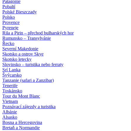
Patagonie
Pobaltí
Polské Bieszczady
Polsko
Provence
Pyreneje
Rila a Pirin – přechod bulharských hor
Rumunsko – Transylvánie
Řecko
Severní Makedonie
Skotsko a ostrov Skye
Skotsko letecky
Slovinsko – turistika nebo ferraty
Srí Lanka
Švýcarsko
Tanzanie (safari a Zanzibar)
Tenerife
Toskánsko
Tour du Mont Blanc
Vietnam
Poznávací zájezdy
a turistika
Albánie
Alsasko
Bosna a Hercegovina
Bretaň a Normandie