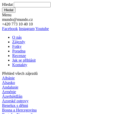
Hledat
Hledat
Menu
mundo@mundo.cz
+420 773 10 40 10
Facebook
Instagram
Youtube
O nás
Zájezdy
Fotky
Poradna
Recenze
Jak se přihlásit
Kontakty
Přehled všech zájezdů
Albánie
Alsasko
Andalusie
Arménie
Ázerbájdžán
Azorské ostrovy
Benelux s dětmi
Bosna a Hercegovina