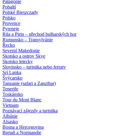
Patagonie
Pobaltí
Polské Bieszczady
Polsko
Provence
Pyreneje
Rila a Pirin – přechod bulharských hor
Rumunsko – Transylvánie
Řecko
Severní Makedonie
Skotsko a ostrov Skye
Skotsko letecky
Slovinsko – turistika nebo ferraty
Srí Lanka
Švýcarsko
Tanzanie (safari a Zanzibar)
Tenerife
Toskánsko
Tour du Mont Blanc
Vietnam
Poznávací zájezdy
a turistika
Albánie
Alsasko
Bosna a Hercegovina
Bretaň a Normandie