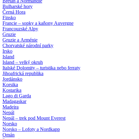
Bretaň a Normandie
Bulharské hory
Černá Hora
Finsko
Francie – sopky a kaňony Auvergne
Francouzské Alpy
Gruzie
Gruzie a Arménie
Chorvatské národní parky
Irsko
Island
Island – velký okruh
Italské Dolomity – turistika nebo ferraty
Jihoafrická republika
Jordánsko
Korsika
Kostarika
Lago di Garda
Madagaskar
Madeira
Nepál
Nepál – trek pod Mount Everest
Norsko
Norsko – Lofoty a Nordkapp
Omán