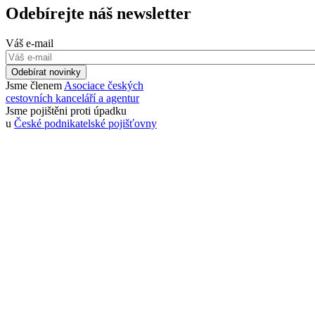
Odebírejte náš newsletter
Váš e-mail
Odebírat novinky
Jsme členem
Asociace českých
cestovních kanceláří a agentur
Jsme pojištěni proti úpadku
u
České podnikatelské pojišťovny