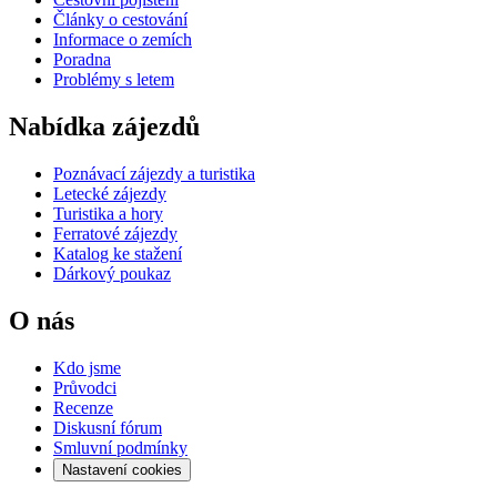
Články o cestování
Informace o zemích
Poradna
Problémy s letem
Nabídka zájezdů
Poznávací zájezdy a turistika
Letecké zájezdy
Turistika a hory
Ferratové zájezdy
Katalog ke stažení
Dárkový poukaz
O nás
Kdo jsme
Průvodci
Recenze
Diskusní fórum
Smluvní podmínky
Nastavení cookies