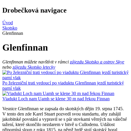
Drobečková navigace
Úvod
Skotsko
Glenfinnan
Glenfinnan
Glenfinnan můžete navštívit v rámci
zájezdu Skotsko a ostrov Skye
nebo
zájezdu Skotsko letecky
Po železniční trati vedoucí po viaduktu Glenfinnan jezdí turistický
parní vlak
Viadukt Loch nam Uamh se klene 30 m nad řekou Finnan
Vesnice Glenfinnan se zapsala do skotských dějin 19. srpna 1745.
V tento den zde Karel Stuart pozvedl svou standartu, aby zahájil
jakobitské povstání a vypravil se s pár stovkami věrných na válečné
tažení, které skončilo nezdarem v bitvě u Cullodenu. Událost
připomíná sloup z roku 1815, na němž hrdě stojí skotský horal