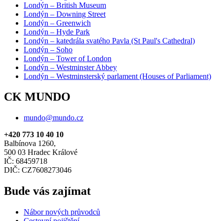
Londýn – British Museum
Londýn – Downing Street
Londýn – Greenwich
Londýn – Hyde Park
Londýn – katedrála svatého Pavla (St Paul's Cathedral)
Londýn – Soho
Londýn – Tower of London
Londýn – Westminster Abbey
Londýn – Westminsterský parlament (Houses of Parliament)
CK MUNDO
mundo@mundo.cz
+420 773 10 40 10
Balbínova 1260,
500 03 Hradec Králové
IČ: 68459718
DIČ: CZ7608273046
Bude vás zajímat
Nábor nových průvodců
Cestovní pojištění