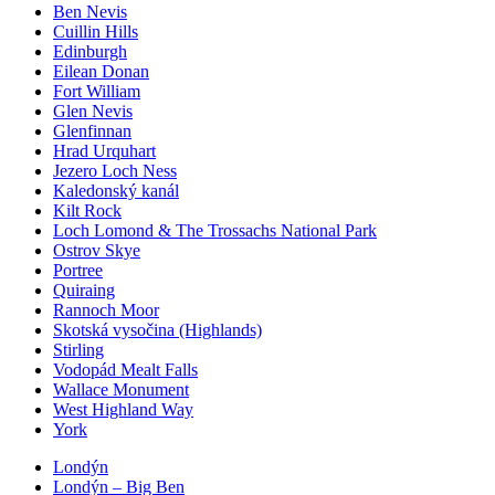
Ben Nevis
Cuillin Hills
Edinburgh
Eilean Donan
Fort William
Glen Nevis
Glenfinnan
Hrad Urquhart
Jezero Loch Ness
Kaledonský kanál
Kilt Rock
Loch Lomond & The Trossachs National Park
Ostrov Skye
Portree
Quiraing
Rannoch Moor
Skotská vysočina (Highlands)
Stirling
Vodopád Mealt Falls
Wallace Monument
West Highland Way
York
Londýn
Londýn – Big Ben