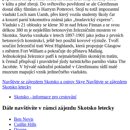
v kiltu a plné zbroji. Do světového povědomí se ale Glenfinnan
dostal díky filmům o Harrym Potterovi. Stojí tu totiž impozantní
viadukt Loch nam Uamh, přes který vozila studenty školy čar
a kouzel parní lokomotiva známá jako „bradavický express“.
Viadukt s 21 oblouky se klene 30 m nad řekou Finnan a se svou
délkou 380 m je nejdelším betonovým železničním mostem ve
Skotsku. Stavba vznikala v letech 1897-1901 jako jedna z prvních
betonových konstrukcí, ještě bez použití kovové výztuže. Tvoří
součást železniční trati West Highlands, která propojuje Glasgow
s městem Fort William a pokračuje do přístavu Mallaig.
Jednokolejná železnice patří k nejmalebnějším skotským tratím,
k čemuž přispívají i pravidelné jízdy turistického parního vlaku The
Jacobite. V bývalé nádražní pokladně v Glenfinnanu sídlí malé
muzeum mapující vznik jedinečného viaduktu.
Navštivte se zájezdem Skotsko a ostrov Skye
Navštivte se zájezdem
Skotsko letecky
Skotsko - informace pro cestování
Dále navštívíte v rámci zájezdu Skotsko letecky
Ben Nevis
Cuillin Hills
Doune