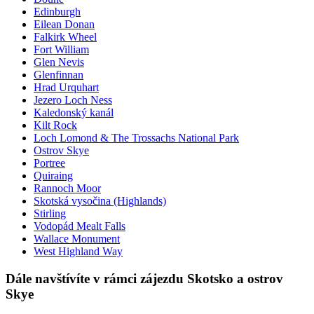
Edinburgh
Eilean Donan
Falkirk Wheel
Fort William
Glen Nevis
Glenfinnan
Hrad Urquhart
Jezero Loch Ness
Kaledonský kanál
Kilt Rock
Loch Lomond & The Trossachs National Park
Ostrov Skye
Portree
Quiraing
Rannoch Moor
Skotská vysočina (Highlands)
Stirling
Vodopád Mealt Falls
Wallace Monument
West Highland Way
Dále navštívíte v rámci zájezdu Skotsko a ostrov
Skye