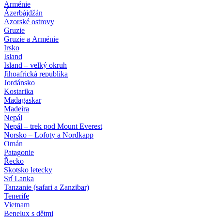
Arménie
Ázerbájdžán
Azorské ostrovy
Gruzie
Gruzie a Arménie
Irsko
Island
Island – velký okruh
Jihoafrická republika
Jordánsko
Kostarika
Madagaskar
Madeira
Nepál
Nepál – trek pod Mount Everest
Norsko – Lofoty a Nordkapp
Omán
Patagonie
Řecko
Skotsko letecky
Srí Lanka
Tanzanie (safari a Zanzibar)
Tenerife
Vietnam
Benelux s dětmi