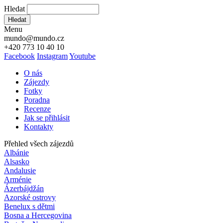
Hledat
Hledat
Menu
mundo@mundo.cz
+420 773 10 40 10
Facebook
Instagram
Youtube
O nás
Zájezdy
Fotky
Poradna
Recenze
Jak se přihlásit
Kontakty
Přehled všech zájezdů
Albánie
Alsasko
Andalusie
Arménie
Ázerbájdžán
Azorské ostrovy
Benelux s dětmi
Bosna a Hercegovina