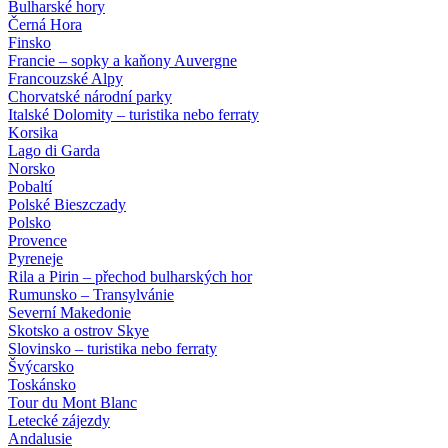
Bulharské hory
Černá Hora
Finsko
Francie – sopky a kaňony Auvergne
Francouzské Alpy
Chorvatské národní parky
Italské Dolomity – turistika nebo ferraty
Korsika
Lago di Garda
Norsko
Pobaltí
Polské Bieszczady
Polsko
Provence
Pyreneje
Rila a Pirin – přechod bulharských hor
Rumunsko – Transylvánie
Severní Makedonie
Skotsko a ostrov Skye
Slovinsko – turistika nebo ferraty
Švýcarsko
Toskánsko
Tour du Mont Blanc
Letecké zájezdy
Andalusie