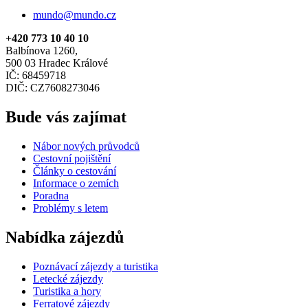
mundo@mundo.cz
+420 773 10 40 10
Balbínova 1260,
500 03 Hradec Králové
IČ: 68459718
DIČ: CZ7608273046
Bude vás zajímat
Nábor nových průvodců
Cestovní pojištění
Články o cestování
Informace o zemích
Poradna
Problémy s letem
Nabídka zájezdů
Poznávací zájezdy a turistika
Letecké zájezdy
Turistika a hory
Ferratové zájezdy