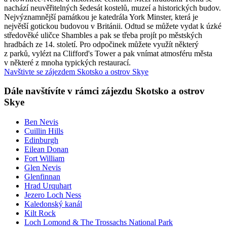
nachází neuvěřitelných šedesát kostelů, muzeí a historických budov.
Nejvýznamnější památkou je katedrála York Minster, která je
největší gotickou budovou v Británii. Odtud se můžete vydat k úzké
středověké uličce Shambles a pak se třeba projít po městských
hradbách ze 14. století. Pro odpočinek můžete využít některý
z parků, vylézt na Clifford's Tower a pak vnímat atmosféru města
v některé z mnoha typických restaurací.
Navštivte se zájezdem Skotsko a ostrov Skye
Dále navštívíte v rámci zájezdu Skotsko a ostrov
Skye
Ben Nevis
Cuillin Hills
Edinburgh
Eilean Donan
Fort William
Glen Nevis
Glenfinnan
Hrad Urquhart
Jezero Loch Ness
Kaledonský kanál
Kilt Rock
Loch Lomond & The Trossachs National Park