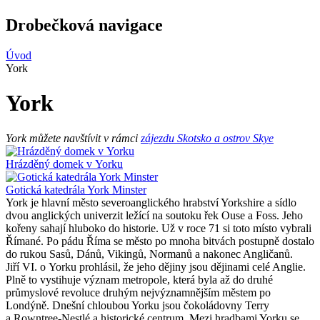
Drobečková navigace
Úvod
York
York
York můžete navštívit v rámci
zájezdu Skotsko a ostrov Skye
Hrázděný domek v Yorku
Gotická katedrála York Minster
York je hlavní město severoanglického hrabství Yorkshire a sídlo
dvou anglických univerzit ležící na soutoku řek Ouse a Foss. Jeho
kořeny sahají hluboko do historie. Už v roce 71 si toto místo vybrali
Římané. Po pádu Říma se město po mnoha bitvách postupně dostalo
do rukou Sasů, Dánů, Vikingů, Normanů a nakonec Angličanů.
Jiří VI. o Yorku prohlásil, že jeho dějiny jsou dějinami celé Anglie.
Plně to vystihuje význam metropole, která byla až do druhé
průmyslové revoluce druhým nejvýznamnějším městem po
Londýně. Dnešní chloubou Yorku jsou čokoládovny Terry
a Rowntree-Nestlé a historické centrum. Mezi hradbami Yorku se