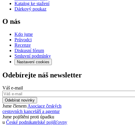
Katalog ke stažení
Dárkový poukaz
O nás
Kdo jsme
Průvodci
Recenze
Diskusní fórum
Smluvní podmínky
Nastavení cookies
Odebírejte náš newsletter
Váš e-mail
Odebírat novinky
Jsme členem
Asociace českých
cestovních kanceláří a agentur
Jsme pojištěni proti úpadku
u
České podnikatelské pojišťovny