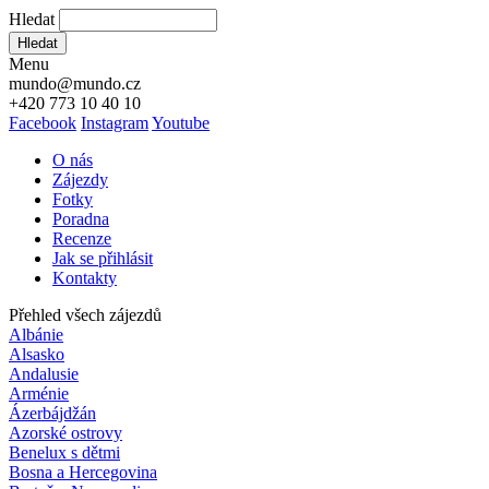
Hledat
Hledat
Menu
mundo@mundo.cz
+420 773 10 40 10
Facebook
Instagram
Youtube
O nás
Zájezdy
Fotky
Poradna
Recenze
Jak se přihlásit
Kontakty
Přehled všech zájezdů
Albánie
Alsasko
Andalusie
Arménie
Ázerbájdžán
Azorské ostrovy
Benelux s dětmi
Bosna a Hercegovina