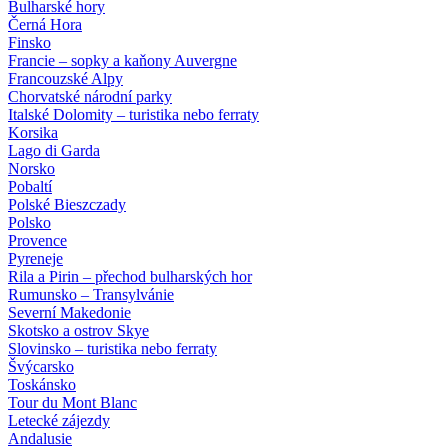
Bulharské hory
Černá Hora
Finsko
Francie – sopky a kaňony Auvergne
Francouzské Alpy
Chorvatské národní parky
Italské Dolomity – turistika nebo ferraty
Korsika
Lago di Garda
Norsko
Pobaltí
Polské Bieszczady
Polsko
Provence
Pyreneje
Rila a Pirin – přechod bulharských hor
Rumunsko – Transylvánie
Severní Makedonie
Skotsko a ostrov Skye
Slovinsko – turistika nebo ferraty
Švýcarsko
Toskánsko
Tour du Mont Blanc
Letecké zájezdy
Andalusie