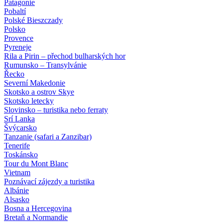
Patagonie
Pobaltí
Polské Bieszczady
Polsko
Provence
Pyreneje
Rila a Pirin – přechod bulharských hor
Rumunsko – Transylvánie
Řecko
Severní Makedonie
Skotsko a ostrov Skye
Skotsko letecky
Slovinsko – turistika nebo ferraty
Srí Lanka
Švýcarsko
Tanzanie (safari a Zanzibar)
Tenerife
Toskánsko
Tour du Mont Blanc
Vietnam
Poznávací zájezdy
a turistika
Albánie
Alsasko
Bosna a Hercegovina
Bretaň a Normandie