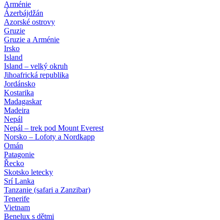
Arménie
Ázerbájdžán
Azorské ostrovy
Gruzie
Gruzie a Arménie
Irsko
Island
Island – velký okruh
Jihoafrická republika
Jordánsko
Kostarika
Madagaskar
Madeira
Nepál
Nepál – trek pod Mount Everest
Norsko – Lofoty a Nordkapp
Omán
Patagonie
Řecko
Skotsko letecky
Srí Lanka
Tanzanie (safari a Zanzibar)
Tenerife
Vietnam
Benelux s dětmi