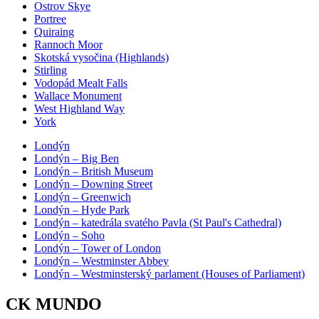
Ostrov Skye
Portree
Quiraing
Rannoch Moor
Skotská vysočina (Highlands)
Stirling
Vodopád Mealt Falls
Wallace Monument
West Highland Way
York
Londýn
Londýn – Big Ben
Londýn – British Museum
Londýn – Downing Street
Londýn – Greenwich
Londýn – Hyde Park
Londýn – katedrála svatého Pavla (St Paul's Cathedral)
Londýn – Soho
Londýn – Tower of London
Londýn – Westminster Abbey
Londýn – Westminsterský parlament (Houses of Parliament)
CK MUNDO