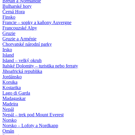
Bretaň a Normandie
Bulharské hory
Černá Hora
Finsko
Francie – sopky a kaňony Auvergne
Francouzské Alpy
Gruzie
Gruzie a Arménie
Chorvatské národní parky
Irsko
Island
Island – velký okruh
Italské Dolomity – turistika nebo ferraty
Jihoafrická republika
Jordánsko
Korsika
Kostarika
Lago di Garda
Madagaskar
Madeira
Nepál
Nepál – trek pod Mount Everest
Norsko
Norsko – Lofoty a Nordkapp
Omán