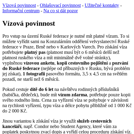
Vízová povinnost
-
Ohlašovací povinnost
-
Užitečné kontakty
-
Informační centrum
-
Na co si dát pozor
Vízová povinnost
Pro vstup na území Ruské federace je nutné mít platné vízum. To si
můžete vyřídit sami na Konzulárním oddělení velvyslanectví Ruské
federace v Praze, Brně nebo v Karlových Varech. Pro získání víza
potřebujete
platný pas
(platnost musí být o 6 měsíců delší než
platnost ruského víza a mít minimálně dvě volné stránky),
vyplněnou
vízovou anketu
,
kopii cestovního pojištění
a
pozvání
do Ruské federace
(nejlépe od příbuzných v Rusku, bývá problém
jej získat),
1 fotografii
pasového formátu, 3,5 x 4,5 cm na světlém
pozadí, ne starší než 6 měsíců.
Pokud cestuje
dítě do 6 let
na návštěvu rodinných příslušníků
(babička, dědeček), bude mít
vízum zdarma
, potřebuje pouze kopii
svého rodného listu. Cena za vyřízení víza se pohybuje v závislosti
na rychlosti vyřízení, typu víza a délce pobytu přibližně od 1 000 Kč
do 2 000 Kč.
Jinou variantou k získání víza je využít
služeb cestovních
kanceláří
, např. Condor nebo Student Agency, které vám za
poplatek poskytnou zvací dopis a vyřídí celou proceduru získání víz.