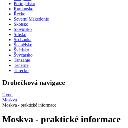
Portugalsko
Rumunsko
Řecko
Severní Makedonie
Skotsko
Slovinsko
Srbsko
Srí Lanka
Španělsko
Švédsko
Švýcarsko
Tanzanie
Tenerife
Turecko
Drobečková navigace
Úvod
Moskva
Moskva - praktické informace
Moskva - praktické informace