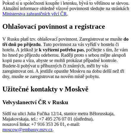
Pokud si u společnosti koupíte i letenku, bývá to většinou se slevou.
Aktuální informace ohledně vízové povinnosti sledujte na stránkách
Ministerstva zahraničních věcí ČR
.
Ohlašovací povinnost a registrace
V Rusku platí tzv. ohlašovací povinnost. Zaregistrovat se musíte
do
tří dnů po příjezdu
. Tuto povinnost za vás vyřídí v hostelu či
hotelu. A jelikož je
k vyřízení potřeba pas
, počítejte s tím, že vám
ho hned po příjezdu odeberou. Raději proto s sebou mějte alespoň
kopii pasu a víza, abyste se mohli prokázat případné kontrole.
Budete-li pobývat u příbuzných či známých, měli by vás
zaregistrovat oni. A jestliže opustíte Moskvu na dobu delší než tři
dny, musíte se zaregistrovat na novém místě pobytu.
Užitečné kontakty v Moskvě
Velvyslanectví ČR v Rusku
Sídlí na ulici Julia Fučika 12/14, stanice metra Bělorusskaja,
Majakovskaja, tel.: +7 495 276 07 01 (ústředna),
nouzová linka: +7 916 353 26 01, e-mail:
moscow@embassy.mzv.cz
.