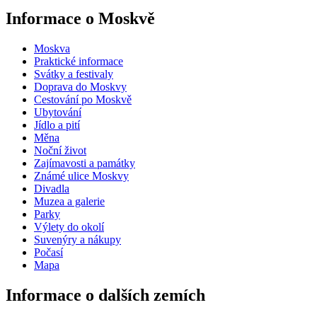
Informace o Moskvě
Moskva
Praktické informace
Svátky a festivaly
Doprava do Moskvy
Cestování po Moskvě
Ubytování
Jídlo a pití
Měna
Noční život
Zajímavosti a památky
Známé ulice Moskvy
Divadla
Muzea a galerie
Parky
Výlety do okolí
Suvenýry a nákupy
Počasí
Mapa
Informace o dalších zemích