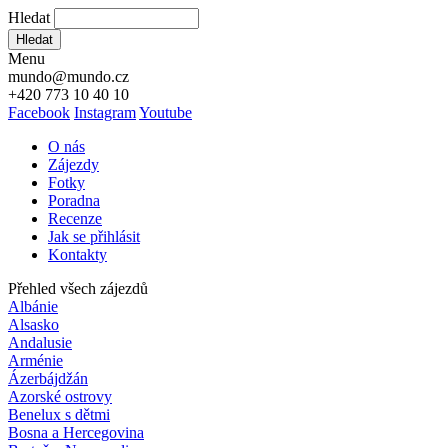
Hledat
Hledat
Menu
mundo@mundo.cz
+420 773 10 40 10
Facebook
Instagram
Youtube
O nás
Zájezdy
Fotky
Poradna
Recenze
Jak se přihlásit
Kontakty
Přehled všech zájezdů
Albánie
Alsasko
Andalusie
Arménie
Ázerbájdžán
Azorské ostrovy
Benelux s dětmi
Bosna a Hercegovina