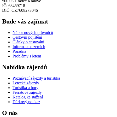
500 03 Hradec Králové
IČ: 68459718
DIČ: CZ7608273046
Bude vás zajímat
Nábor nových průvodců
Cestovní pojištění
Články o cestování
Informace o zemích
Poradna
Problémy s letem
Nabídka zájezdů
Poznávací zájezdy a turistika
Letecké zájezdy
Turistika a hory
Ferratové zájezdy
Katalog ke stažení
Dárkový poukaz
O nás