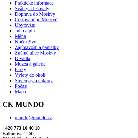
Praktické informace
Svátky a festivaly
Doprava do Moskvy
Cestování po Moskvě
Ubytování
Jídlo a pití
Měna
Noční život
Zajímavosti a památky
Známé ulice Moskvy
Divadla
Muzea a galerie
Parky
Výlety do okolí
Suvenýry a nákupy
Počasí
Mapa
CK MUNDO
mundo@mundo.cz
+420 773 10 40 10
Balbínova 1260,