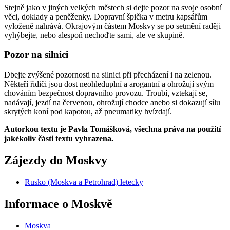
Stejně jako v jiných velkých městech si dejte pozor na svoje osobní
věci, doklady a peněženky. Dopravní špička v metru kapsářům
vyloženě nahrává. Okrajovým částem Moskvy se po setmění raději
vyhýbejte, nebo alespoň nechoďte sami, ale ve skupině.
Pozor na silnici
Dbejte zvýšené pozornosti na silnici při přecházení i na zelenou.
Někteří řidiči jsou dost neohleduplní a arogantní a ohrožují svým
chováním bezpečnost dopravního provozu. Troubí, vztekají se,
nadávají, jezdí na červenou, ohrožují chodce anebo si dokazují sílu
skrytých koní pod kapotou, až pneumatiky hvízdají.
Autorkou textu je Pavla Tomášková, všechna práva na použití
jakékoliv části textu vyhrazena.
Zájezdy do Moskvy
Rusko (Moskva a Petrohrad) letecky
Informace o Moskvě
Moskva