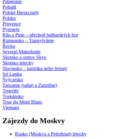
Patagonie
Pobaltí
Polské Bieszczady
Polsko
Provence
Pyreneje
Rila a Pirin – přechod bulharských hor
Rumunsko – Transylvánie
Řecko
Severní Makedonie
Skotsko a ostrov Skye
Skotsko letecky
Slovinsko – turistika nebo ferraty
Srí Lanka
Švýcarsko
Tanzanie (safari a Zanzibar)
Tenerife
Toskánsko
Tour du Mont Blanc
Vietnam
Zájezdy do Moskvy
Rusko (Moskva a Petrohrad) letecky