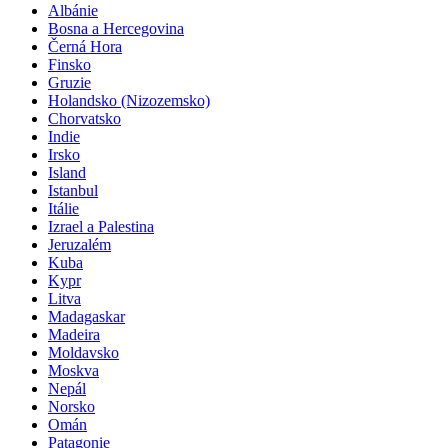
Albánie
Bosna a Hercegovina
Černá Hora
Finsko
Gruzie
Holandsko (Nizozemsko)
Chorvatsko
Indie
Irsko
Island
Istanbul
Itálie
Izrael a Palestina
Jeruzalém
Kuba
Kypr
Litva
Madagaskar
Madeira
Moldavsko
Moskva
Nepál
Norsko
Omán
Patagonie