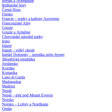
Bretaň a Normandie
Bulharské hory
Černá Hora
Finsko
Francie – sopky a kaňony Auvergne
Francouzské Alpy
Gruzie
Gruzie a Arménie
Chorvatské národní parky
Irsko
Island
Island – velký okruh
Italské Dolomity – turistika nebo ferraty
Jihoafrická republika
Jordánsko
Korsika
Kostarika
Lago di Garda
Madagaskar
Madeira
Nepál
Nepál – trek pod Mount Everest
Norsko
Norsko – Lofoty a Nordkapp
Omán