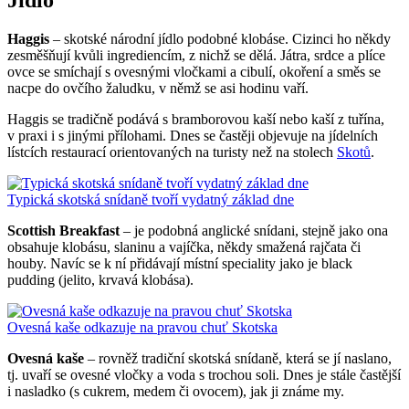
Haggis
– skotské národní jídlo podobné klobáse. Cizinci ho někdy
zesměšňují kvůli ingrediencím, z nichž se dělá. Játra, srdce a plíce
ovce se smíchají s ovesnými vločkami a cibulí, okoření a směs se
nacpe do ovčího žaludku, v němž se asi hodinu vaří.
Haggis se tradičně podává s bramborovou kaší nebo kaší z tuřína,
v praxi i s jinými přílohami. Dnes se častěji objevuje na jídelních
lístcích restaurací orientovaných na turisty než na stolech
Skotů
.
Typická skotská snídaně tvoří vydatný základ dne
Scottish Breakfast
– je podobná anglické snídani, stejně jako ona
obsahuje klobásu, slaninu a vajíčka, někdy smažená rajčata či
houby. Navíc se k ní přidávají místní speciality jako je black
pudding (jelito, krvavá klobása).
Ovesná kaše odkazuje na pravou chuť Skotska
Ovesná kaše
– rovněž tradiční skotská snídaně, která se jí naslano,
tj. uvaří se ovesné vločky a voda s trochou soli. Dnes je stále častější
i nasladko (s cukrem, medem či ovocem), jak ji známe my.