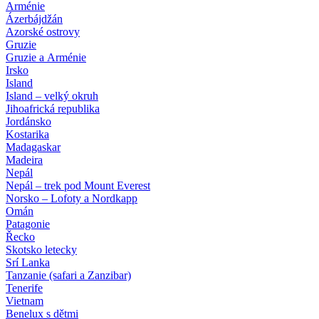
Arménie
Ázerbájdžán
Azorské ostrovy
Gruzie
Gruzie a Arménie
Irsko
Island
Island – velký okruh
Jihoafrická republika
Jordánsko
Kostarika
Madagaskar
Madeira
Nepál
Nepál – trek pod Mount Everest
Norsko – Lofoty a Nordkapp
Omán
Patagonie
Řecko
Skotsko letecky
Srí Lanka
Tanzanie (safari a Zanzibar)
Tenerife
Vietnam
Benelux s dětmi