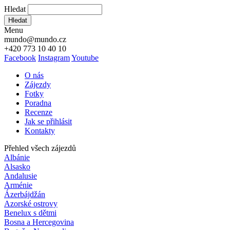
Hledat
Hledat
Menu
mundo@mundo.cz
+420 773 10 40 10
Facebook
Instagram
Youtube
O nás
Zájezdy
Fotky
Poradna
Recenze
Jak se přihlásit
Kontakty
Přehled všech zájezdů
Albánie
Alsasko
Andalusie
Arménie
Ázerbájdžán
Azorské ostrovy
Benelux s dětmi
Bosna a Hercegovina