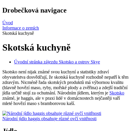
Drobečková navigace
Úvod
Informace o zemích
Skotská kuchyně
Skotská kuchyně
Úvodní stránka zájezdu Skotsko a ostrov Skye
Skotsko není nijak známé svou kuchyní a statistiky zdraví
obyvatelstva dosvědčují, že skotská kuchyně rozhodně nepatří k těm
zdravým. Nicméně řada skotských produktů má výbornou kvalitu
(hlavně hovězí maso, ryby, mořské plody a zvěřina) a zdejší tradiční
jídla určitě stojí za ochutnání. Národním jídlem, kterým je
Skotsko
známé, je haggis, ale v praxi lidé v domácnostech nejčastěji vaří
mleté hovězí maso s bramborovou kaší.
Národní jídlo haggis obsahuje různé ovčí vnitřnosti
Jídlo