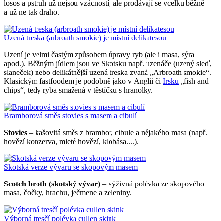
losos a pstruh už nejsou vzácností, ale prodávají se vcelku běžně
a už ne tak draho.
Uzená treska (arbroath smokie) je místní delikatesou
Uzení je velmi častým způsobem úpravy ryb (ale i masa, sýra
apod.). Běžným jídlem jsou ve Skotsku např. uzenáče (uzený sleď,
slaneček) nebo delikátnější uzená treska zvaná „Arbroath smokie“.
Klasickým fastfoodem je podobně jako v Anglii či
Irsku
„fish and
chips“, tedy ryba smažená v těstíčku s hranolky.
Bramborová směs stovies s masem a cibulí
Stovies
– kašovitá směs z brambor, cibule a nějakého masa (např.
hovězí konzerva, mleté hovězí, klobása....).
Skotská verze vývaru se skopovým masem
Scotch broth (skotský vývar)
– výživná polévka ze skopového
masa, čočky, hrachu, ječmene a zeleniny.
Výborná tresčí polévka cullen skink