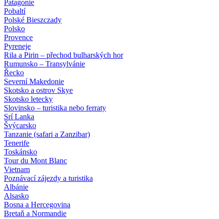
Patagonie
Pobaltí
Polské Bieszczady
Polsko
Provence
Pyreneje
Rila a Pirin – přechod bulharských hor
Rumunsko – Transylvánie
Řecko
Severní Makedonie
Skotsko a ostrov Skye
Skotsko letecky
Slovinsko – turistika nebo ferraty
Srí Lanka
Švýcarsko
Tanzanie (safari a Zanzibar)
Tenerife
Toskánsko
Tour du Mont Blanc
Vietnam
Poznávací zájezdy
a turistika
Albánie
Alsasko
Bosna a Hercegovina
Bretaň a Normandie