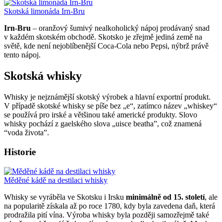
Skotská limonáda Irn-Bru
Irn-Bru
– oranžový šumivý nealkoholický nápoj prodávaný snad
v každém skotském obchodě. Skotsko je zřejmě jediná země na
světě, kde není nejoblíbenější Coca-Cola nebo Pepsi, nýbrž právě
tento nápoj.
Skotská whisky
Whisky je nejznámější skotský výrobek a hlavní exportní produkt.
V případě skotské whisky se píše bez „e“, zatímco název „whiskey“
se používá pro irské a většinou také americké produkty. Slovo
whisky pochází z gaelského slova „uisce beatha”, což znamená
“voda života”.
Historie
Měděné kádě na destilaci whisky
Whisky se vyráběla ve Skotsku i Irsku
minimálně od 15. století
, ale
na popularitě získala až po roce 1780, kdy byla zavedena daň, která
prodražila pití vína. Výroba whisky byla později samozřejmě také