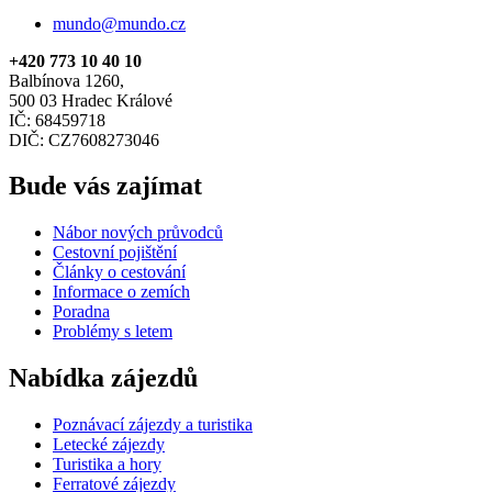
mundo@mundo.cz
+420 773 10 40 10
Balbínova 1260,
500 03 Hradec Králové
IČ: 68459718
DIČ: CZ7608273046
Bude vás zajímat
Nábor nových průvodců
Cestovní pojištění
Články o cestování
Informace o zemích
Poradna
Problémy s letem
Nabídka zájezdů
Poznávací zájezdy a turistika
Letecké zájezdy
Turistika a hory
Ferratové zájezdy