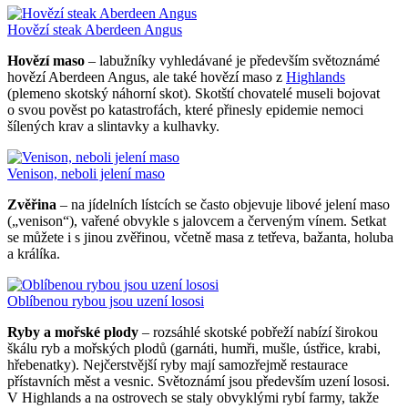
Hovězí steak Aberdeen Angus
Hovězí maso
– labužníky vyhledávané je především světoznámé
hovězí Aberdeen Angus, ale také hovězí maso z
Highlands
(plemeno skotský náhorní skot). Skotští chovatelé museli bojovat
o svou pověst po katastrofách, které přinesly epidemie nemoci
šílených krav a slintavky a kulhavky.
Venison, neboli jelení maso
Zvěřina
– na jídelních lístcích se často objevuje libové jelení maso
(„venison“), vařené obvykle s jalovcem a červeným vínem. Setkat
se můžete i s jinou zvěřinou, včetně masa z tetřeva, bažanta, holuba
a králíka.
Oblíbenou rybou jsou uzení lososi
Ryby a mořské plody
– rozsáhlé skotské pobřeží nabízí širokou
škálu ryb a mořských plodů (garnáti, humři, mušle, ústřice, krabi,
hřebenatky). Nejčerstvější ryby mají samozřejmě restaurace
přístavních měst a vesnic. Světoznámí jsou především uzení lososi.
V Highlands a na ostrovech se staly obvyklými rybí farmy, takže