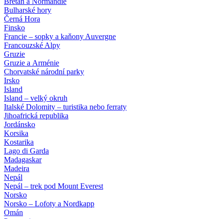
Bretaň a Normandie
Bulharské hory
Černá Hora
Finsko
Francie – sopky a kaňony Auvergne
Francouzské Alpy
Gruzie
Gruzie a Arménie
Chorvatské národní parky
Irsko
Island
Island – velký okruh
Italské Dolomity – turistika nebo ferraty
Jihoafrická republika
Jordánsko
Korsika
Kostarika
Lago di Garda
Madagaskar
Madeira
Nepál
Nepál – trek pod Mount Everest
Norsko
Norsko – Lofoty a Nordkapp
Omán