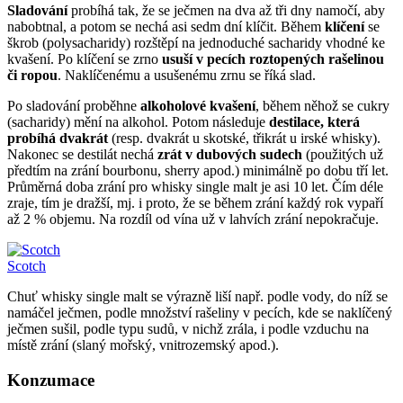
Sladování
probíhá tak, že se ječmen na dva až tři dny namočí, aby
nabobtnal, a potom se nechá asi sedm dní klíčit. Během
klíčení
se
škrob (polysacharidy) rozštěpí na jednoduché sacharidy vhodné ke
kvašení. Po klíčení se zrno
usuší v pecích roztopených rašelinou
či ropou
. Naklíčenému a usušenému zrnu se říká slad.
Po sladování proběhne
alkoholové kvašení
, během něhož se cukry
(sacharidy) mění na alkohol. Potom následuje
destilace, která
probíhá dvakrát
(resp. dvakrát u skotské, třikrát u irské whisky).
Nakonec se destilát nechá
zrát v dubových sudech
(použitých už
předtím na zrání bourbonu, sherry apod.) minimálně po dobu tří let.
Průměrná doba zrání pro whisky single malt je asi 10 let. Čím déle
zraje, tím je dražší, mj. i proto, že se během zrání každý rok vypaří
až 2 % objemu. Na rozdíl od vína už v lahvích zrání nepokračuje.
Scotch
Chuť whisky single malt se výrazně liší např. podle vody, do níž se
namáčel ječmen, podle množství rašeliny v pecích, kde se naklíčený
ječmen sušil, podle typu sudů, v nichž zrála, i podle vzduchu na
místě zrání (slaný mořský, vnitrozemský apod.).
Konzumace