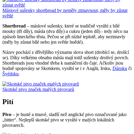
Máslové sušenky shortbread by neměly ztmavnout, měly by zůstat
světlé
Shortbread
– máslové sušenky, které se tradičně vyrábí z bílé
mouky (tři díly), másla (dva díly) a cukru (jeden díl) - tedy něco na
způsob lineckého těsta. Pečou se při nízké teplotě, aby neztmavly
(měly by zůstat bílé nebo jen světle hnědé).
Název pochází z dřívějšího významu slova short (drobící se, drolící
se). Díky velkému obsahu másla mají totiž sušenky drolivý povrch.
Shortbreads jsou vhodné třeba k namáčení do čaje. Ačkoliv jsou
hodně spojovány se Skotskem, vyrábí se i v Anglii, Irsku,
Dánsku
či
Švédsku
.
Skotské pivo značek malých pivovarů
Pití
Pivo
– je husté a tmavé, sladší než anglické pivo označované jako
„bitter“. Nejlepší skotské pivo se vyrábí v malých lokálních
pivovarech.