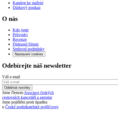
Katalog ke stažení
Dárkový poukaz
O nás
Kdo jsme
Průvodci
Recenze
Diskusní fórum
Smluvní podmínky
Nastavení cookies
Odebírejte náš newsletter
Váš e-mail
Odebírat novinky
Jsme členem
Asociace českých
cestovních kanceláří a agentur
Jsme pojištěni proti úpadku
u
České podnikatelské pojišťovny