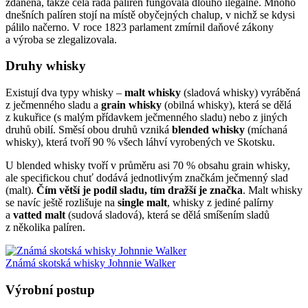
zdaněna, takže celá řada palíren fungovala dlouho ilegálně. Mnoho
dnešních palíren stojí na místě obyčejných chalup, v nichž se kdysi
pálilo načerno. V roce 1823 parlament zmírnil daňové zákony
a výroba se zlegalizovala.
Druhy whisky
Existují dva typy whisky –
malt whisky
(sladová whisky) vyráběná
z ječmenného sladu a
grain whisky
(obilná whisky), která se dělá
z kukuřice (s malým přídavkem ječmenného sladu) nebo z jiných
druhů obilí. Směsí obou druhů vzniká
blended whisky
(míchaná
whisky), která tvoří 90 % všech láhví vyrobených ve Skotsku.
U blended whisky tvoří v průměru asi 70 % obsahu grain whisky,
ale specifickou chuť dodává jednotlivým značkám ječmenný slad
(malt).
Čím větší je podíl sladu, tím dražší je značka
. Malt whisky
se navíc ještě rozlišuje na
single malt
, whisky z jediné palírny
a
vatted malt
(sudová sladová), která se dělá smíšením sladů
z několika palíren.
Známá skotská whisky Johnnie Walker
Výrobní postup