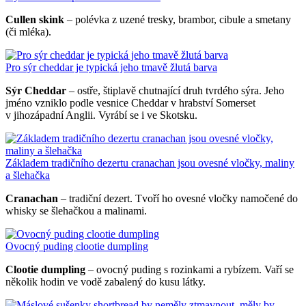
Cullen skink
– polévka z uzené tresky, brambor, cibule a smetany
(či mléka).
Pro sýr cheddar je typická jeho tmavě žlutá barva
Sýr Cheddar
– ostře, štiplavě chutnající druh tvrdého sýra. Jeho
jméno vzniklo podle vesnice Cheddar v hrabství Somerset
v jihozápadní Anglii. Vyrábí se i ve Skotsku.
Základem tradičního dezertu cranachan jsou ovesné vločky, maliny
a šlehačka
Cranachan
– tradiční dezert. Tvoří ho ovesné vločky namočené do
whisky se šlehačkou a malinami.
Ovocný puding clootie dumpling
Clootie dumpling
– ovocný puding s rozinkami a rybízem. Vaří se
několik hodin ve vodě zabalený do kusu látky.