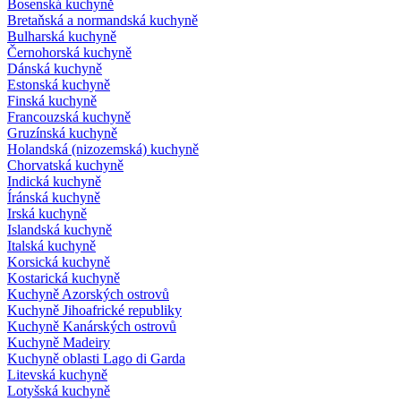
Bosenská kuchyně
Bretaňská a normandská kuchyně
Bulharská kuchyně
Černohorská kuchyně
Dánská kuchyně
Estonská kuchyně
Finská kuchyně
Francouzská kuchyně
Gruzínská kuchyně
Holandská (nizozemská) kuchyně
Chorvatská kuchyně
Indická kuchyně
Íránská kuchyně
Irská kuchyně
Islandská kuchyně
Italská kuchyně
Korsická kuchyně
Kostarická kuchyně
Kuchyně Azorských ostrovů
Kuchyně Jihoafrické republiky
Kuchyně Kanárských ostrovů
Kuchyně Madeiry
Kuchyně oblasti Lago di Garda
Litevská kuchyně
Lotyšská kuchyně