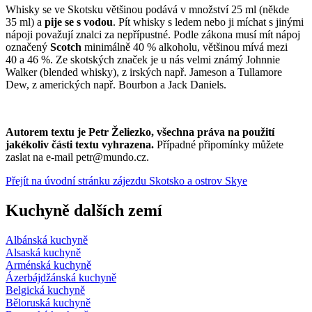
Whisky se ve Skotsku většinou podává v množství 25 ml (někde
35 ml) a
pije se s vodou
. Pít whisky s ledem nebo ji míchat s jinými
nápoji považují znalci za nepřípustné. Podle zákona musí mít nápoj
označený
Scotch
minimálně 40 % alkoholu, většinou mívá mezi
40 a 46 %. Ze skotských značek je u nás velmi známý Johnnie
Walker (blended whisky), z irských např. Jameson a Tullamore
Dew, z amerických např. Bourbon a Jack Daniels.
Autorem textu je Petr Želiezko, všechna práva na použití
jakékoliv části textu vyhrazena.
Případné připomínky můžete
zaslat na e-mail petr@mundo.cz.
Přejít na úvodní stránku zájezdu Skotsko a ostrov Skye
Kuchyně dalších zemí
Albánská kuchyně
Alsaská kuchyně
Arménská kuchyně
Ázerbájdžánská kuchyně
Belgická kuchyně
Běloruská kuchyně