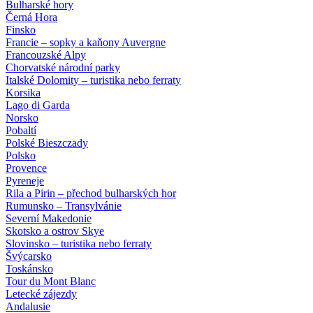
Bulharské hory
Černá Hora
Finsko
Francie – sopky a kaňony Auvergne
Francouzské Alpy
Chorvatské národní parky
Italské Dolomity – turistika nebo ferraty
Korsika
Lago di Garda
Norsko
Pobaltí
Polské Bieszczady
Polsko
Provence
Pyreneje
Rila a Pirin – přechod bulharských hor
Rumunsko – Transylvánie
Severní Makedonie
Skotsko a ostrov Skye
Slovinsko – turistika nebo ferraty
Švýcarsko
Toskánsko
Tour du Mont Blanc
Letecké zájezdy
Andalusie