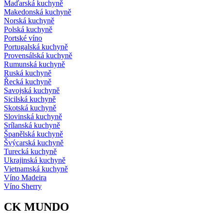
Maďarská kuchyně
Makedonská kuchyně
Norská kuchyně
Polská kuchyně
Portské víno
Portugalská kuchyně
Provensálská kuchyně
Rumunská kuchyně
Ruská kuchyně
Řecká kuchyně
Savojská kuchyně
Sicilská kuchyně
Skotská kuchyně
Slovinská kuchyně
Srílanská kuchyně
Španělská kuchyně
Švýcarská kuchyně
Turecká kuchyně
Ukrajinská kuchyně
Vietnamská kuchyně
Víno Madeira
Víno Sherry
CK MUNDO