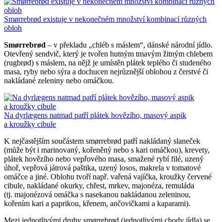
Smørrebrød existuje v nekonečném množství kombinací různých
obloh
Smørrebrød
– v překladu „chléb s máslem“, dánské národní jídlo.
Otevřený sendvič, který je tvořen hutným tmavým žitným chlebem
(rugbrød) s máslem, na nějž je umístěn plátek teplého či studeného
masa, ryby nebo sýra a dochucen nejrůznější oblohou z čerstvé či
nakládané zeleniny nebo omáčkou.
Na dyrlægens natmad patří plátek hovězího, masový aspik
a kroužky cibule
K nejčastějším součástem smørrebrød patří nakládaný slaneček
(může být i marinovaný, kořeněný nebo s kari omáčkou), krevety,
plátek hovězího nebo vepřového masa, smažené rybí filé, uzený
úhoř, vepřová játrová paštika, uzený losos, makrela v tomatové
omáčce a jiné. Oblohu tvoří např. vařená vajíčka, kroužky červené
cibule, nakládané okurky, chřest, mrkev, majonéza, remuláda
(tj. majonézová omáčka s nasekanou nakládanou zeleninou,
kořením kari a paprikou, křenem, ančovičkami a kaparami).
Mezi jednotlivými druhy smørrebrød (jednotlivými chody jídla) se