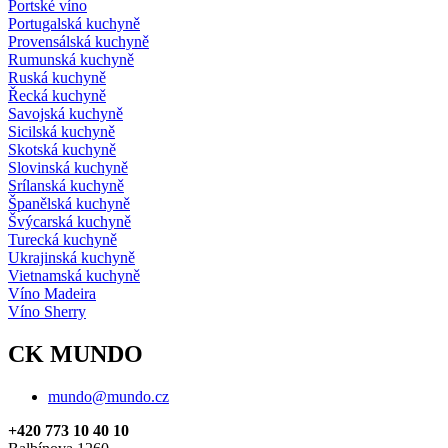
Portské víno
Portugalská kuchyně
Provensálská kuchyně
Rumunská kuchyně
Ruská kuchyně
Řecká kuchyně
Savojská kuchyně
Sicilská kuchyně
Skotská kuchyně
Slovinská kuchyně
Srílanská kuchyně
Španělská kuchyně
Švýcarská kuchyně
Turecká kuchyně
Ukrajinská kuchyně
Vietnamská kuchyně
Víno Madeira
Víno Sherry
CK MUNDO
mundo@mundo.cz
+420 773 10 40 10