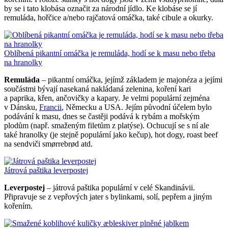
by se i tato klobása označit za národní jídlo. Ke klobáse se jí
remuláda, hořčice a/nebo rajčatová omáčka, také cibule a okurky.
Oblíbená pikantní omáčka je remuláda, hodí se k masu nebo třeba
na hranolky
Remuláda
– pikantní omáčka, jejímž základem je majonéza a jejími
součástmi bývají nasekaná nakládaná zelenina, koření kari
a paprika, křen, ančovičky a kapary. Je velmi populární zejména
v Dánsku,
Francii
, Německu a USA. Jejím původní účelem bylo
podávání k masu, dnes se častěji podává k rybám a mořským
plodům (např. smaženým filetům z platýse). Ochucují se s ní ale
také hranolky (je stejně populární jako kečup), hot dogy, roast beef
na sendviči smørrebrød atd.
Játrová paštika leverpostej
Leverpostej
– játrová paštika populární v celé Skandinávii.
Připravuje se z vepřových jater s bylinkami, solí, pepřem a jiným
kořením.