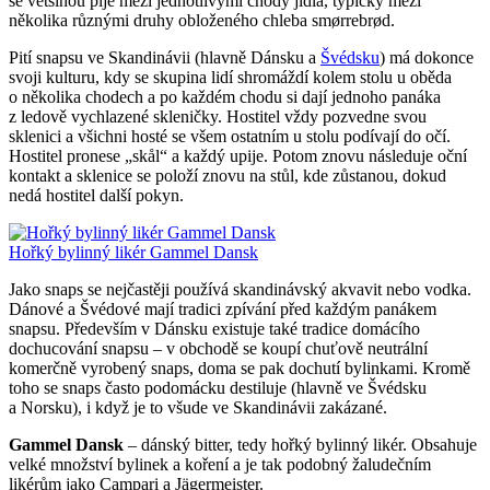
se většinou pije mezi jednotlivými chody jídla, typicky mezi
několika různými druhy obloženého chleba smørrebrød.
Pití snapsu ve Skandinávii (hlavně Dánsku a
Švédsku
) má dokonce
svoji kulturu, kdy se skupina lidí shromáždí kolem stolu u oběda
o několika chodech a po každém chodu si dají jednoho panáka
z ledově vychlazené skleničky. Hostitel vždy pozvedne svou
sklenici a všichni hosté se všem ostatním u stolu podívají do očí.
Hostitel pronese „skål“ a každý upije. Potom znovu následuje oční
kontakt a sklenice se položí znovu na stůl, kde zůstanou, dokud
nedá hostitel další pokyn.
Hořký bylinný likér Gammel Dansk
Jako snaps se nejčastěji používá skandinávský akvavit nebo vodka.
Dánové a Švédové mají tradici zpívání před každým panákem
snapsu. Především v Dánsku existuje také tradice domácího
dochucování snapsu – v obchodě se koupí chuťově neutrální
komerčně vyrobený snaps, doma se pak dochutí bylinkami. Kromě
toho se snaps často podomácku destiluje (hlavně ve Švédsku
a Norsku), i když je to všude ve Skandinávii zakázané.
Gammel Dansk
– dánský bitter, tedy hořký bylinný likér. Obsahuje
velké množství bylinek a koření a je tak podobný žaludečním
likérům jako Campari a Jägermeister.