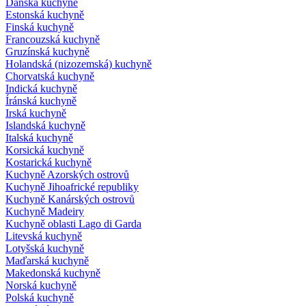
Dánská kuchyně
Estonská kuchyně
Finská kuchyně
Francouzská kuchyně
Gruzínská kuchyně
Holandská (nizozemská) kuchyně
Chorvatská kuchyně
Indická kuchyně
Íránská kuchyně
Irská kuchyně
Islandská kuchyně
Italská kuchyně
Korsická kuchyně
Kostarická kuchyně
Kuchyně Azorských ostrovů
Kuchyně Jihoafrické republiky
Kuchyně Kanárských ostrovů
Kuchyně Madeiry
Kuchyně oblasti Lago di Garda
Litevská kuchyně
Lotyšská kuchyně
Maďarská kuchyně
Makedonská kuchyně
Norská kuchyně
Polská kuchyně