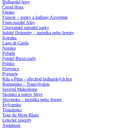
Bulharské hory
Černá Hora
Finsko
Francie – sopky a kaňony Auvergne
Francouzské Alpy
Chorvatské národní parky
Italské Dolomity – turistika nebo ferraty
Korsika
Lago di Garda
Norsko
Pobaltí
Polské Bieszczady
Polsko
Provence
Pyreneje
Rila a Pirin – přechod bulharských hor
Rumunsko – Transylvánie
Severní Makedonie
Skotsko a ostrov Skye
Slovinsko – turistika nebo ferraty
Švýcarsko
Toskánsko
Tour du Mont Blanc
Letecké zájezdy
Andalusie