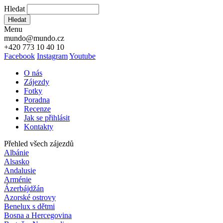
Hledat
Hledat
Menu
mundo@mundo.cz
+420 773 10 40 10
Facebook
Instagram
Youtube
O nás
Zájezdy
Fotky
Poradna
Recenze
Jak se přihlásit
Kontakty
Přehled všech zájezdů
Albánie
Alsasko
Andalusie
Arménie
Ázerbájdžán
Azorské ostrovy
Benelux s dětmi
Bosna a Hercegovina