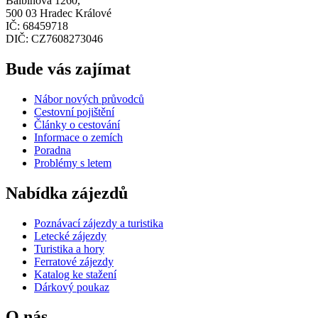
Balbínova 1260,
500 03 Hradec Králové
IČ: 68459718
DIČ: CZ7608273046
Bude vás zajímat
Nábor nových průvodců
Cestovní pojištění
Články o cestování
Informace o zemích
Poradna
Problémy s letem
Nabídka zájezdů
Poznávací zájezdy a turistika
Letecké zájezdy
Turistika a hory
Ferratové zájezdy
Katalog ke stažení
Dárkový poukaz
O nás