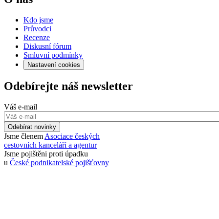
Kdo jsme
Průvodci
Recenze
Diskusní fórum
Smluvní podmínky
Nastavení cookies
Odebírejte náš newsletter
Váš e-mail
Odebírat novinky
Jsme členem
Asociace českých
cestovních kanceláří a agentur
Jsme pojištěni proti úpadku
u
České podnikatelské pojišťovny