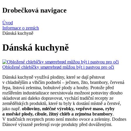
Drobečková navigace
Úvod
Informace o zemích
Dánská kuchyně
Dánská kuchyně
Obložené chlebíčky smørrebrød můžou být i pastvou pro oči
Dánská kuchyně využívá plodiny, které se dají pěstovat
v chladnějším a vlhčím podnebí – ječmen, žito, brambory, červená
řepa, listová zelenina, bobulové plody a houby. Protože před
rozšířením industrializace neexistovala možnost potraviny dlouho
skladovat ani daleko dopravovat, vychází tradiční recepty ze
zemědělských produktů, které tu byly k dostání místně a čerstvé,
jako např.
obiloviny, mléčné výrobky, vepřové maso, ryby
a mořské plody, cibule, žitný chléb a zejména brambory
.
V tradičních receptech proto není mnoho ovoce a zeleniny. Dodnes
Dánové výrazně preferují svoje produkty před dováženými.