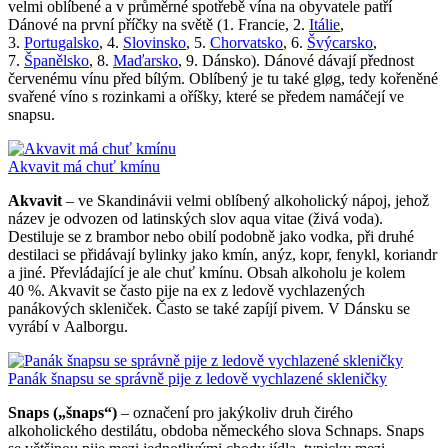
velmi oblíbené a v průměrné spotřebě vína na obyvatele patří
Dánové na první příčky na světě (1. Francie, 2.
Itálie
,
3.
Portugalsko
, 4.
Slovinsko
, 5.
Chorvatsko
, 6.
Švýcarsko
,
7.
Španělsko
, 8.
Maďarsko
, 9. Dánsko). Dánové dávají přednost
červenému vínu před bílým. Oblíbený je tu také gløg, tedy kořeněné
svařené víno s rozinkami a oříšky, které se předem namáčejí ve
snapsu.
Akvavit má chuť kmínu
Akvavit
– ve Skandinávii velmi oblíbený alkoholický nápoj, jehož
název je odvozen od latinských slov aqua vitae (živá voda).
Destiluje se z brambor nebo obilí podobně jako vodka, při druhé
destilaci se přidávají bylinky jako kmín, anýz, kopr, fenykl, koriandr
a jiné. Převládající je ale chuť kmínu. Obsah alkoholu je kolem
40 %. Akvavit se často pije na ex z ledově vychlazených
panákových skleniček. Často se také zapíjí pivem. V Dánsku se
vyrábí v Aalborgu.
Panák šnapsu se správně pije z ledově vychlazené skleničky
Snaps („šnaps“)
– označení pro jakýkoliv druh čirého
alkoholického destilátu, obdoba německého slova Schnaps. Snaps