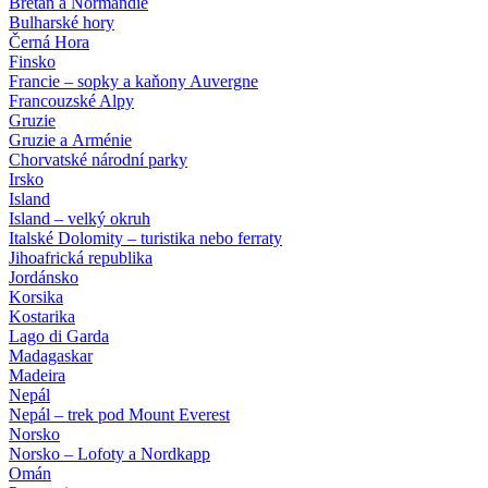
Bretaň a Normandie
Bulharské hory
Černá Hora
Finsko
Francie – sopky a kaňony Auvergne
Francouzské Alpy
Gruzie
Gruzie a Arménie
Chorvatské národní parky
Irsko
Island
Island – velký okruh
Italské Dolomity – turistika nebo ferraty
Jihoafrická republika
Jordánsko
Korsika
Kostarika
Lago di Garda
Madagaskar
Madeira
Nepál
Nepál – trek pod Mount Everest
Norsko
Norsko – Lofoty a Nordkapp
Omán