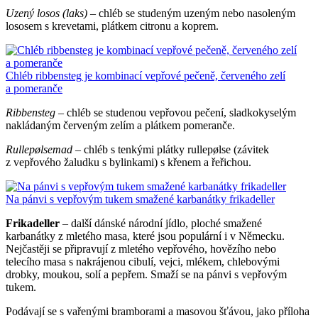
Uzený losos (laks)
– chléb se studeným uzeným nebo nasoleným
lososem s krevetami, plátkem citronu a koprem.
Chléb ribbensteg je kombinací vepřové pečeně, červeného zelí
a pomeranče
Ribbensteg
– chléb se studenou vepřovou pečení, sladkokyselým
nakládaným červeným zelím a plátkem pomeranče.
Rullepølsemad
– chléb s tenkými plátky rullepølse (závitek
z vepřového žaludku s bylinkami) s křenem a řeřichou.
Na pánvi s vepřovým tukem smažené karbanátky frikadeller
Frikadeller
– další dánské národní jídlo, ploché smažené
karbanátky z mletého masa, které jsou populární i v Německu.
Nejčastěji se připravují z mletého vepřového, hovězího nebo
telecího masa s nakrájenou cibulí, vejci, mlékem, chlebovými
drobky, moukou, solí a pepřem. Smaží se na pánvi s vepřovým
tukem.
Podávají se s vařenými bramborami a masovou šťávou, jako příloha