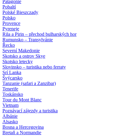
Patagonie
Pobaltí
Polské Bieszczady
Polsko
Provence
Pyreneje
Rila a Pirin – přechod bulharských hor
Rumunsko – Transylvánie
Řecko
Severní Makedonie
Skotsko a ostrov Skye
Skotsko letecky
Slovinsko – turistika nebo ferraty
Srí Lanka
Švýcarsko
Tanzanie (safari a Zanzibar)
Tenerife
Toskánsko
Tour du Mont Blanc
Vietnam
Poznávací zájezdy
a turistika
Albánie
Alsasko
Bosna a Hercegovina
Bretaň a Normandie