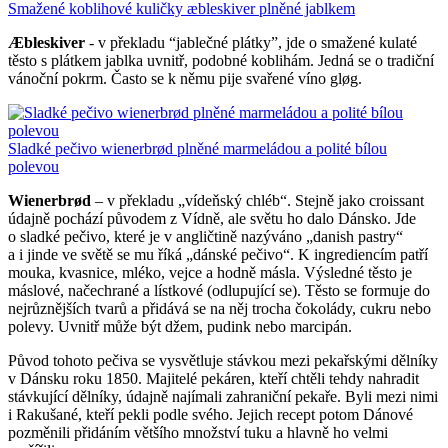
Smažené koblihové kuličky æbleskiver plněné jablkem
Æbleskiver
- v překladu “jablečné plátky”, jde o smažené kulaté
těsto s plátkem jablka uvnitř, podobné koblihám. Jedná se o tradiční
vánoční pokrm. Často se k němu pije svařené víno gløg.
Sladké pečivo wienerbrød plněné marmeládou a polité bílou
polevou
Wienerbrød
– v překladu „vídeňský chléb“. Stejně jako croissant
údajně pochází původem z Vídně, ale světu ho dalo Dánsko. Jde
o sladké pečivo, které je v angličtině nazýváno „danish pastry“
a i jinde ve světě se mu říká „dánské pečivo“. K ingrediencím patří
mouka, kvasnice, mléko, vejce a hodně másla. Výsledné těsto je
máslové, načechrané a lístkové (odlupující se). Těsto se formuje do
nejrůznějších tvarů a přidává se na něj trocha čokolády, cukru nebo
polevy. Uvnitř může být džem, pudink nebo marcipán.
Původ tohoto pečiva se vysvětluje stávkou mezi pekařskými dělníky
v Dánsku roku 1850. Majitelé pekáren, kteří chtěli tehdy nahradit
stávkující dělníky, údajně najímali zahraniční pekaře. Byli mezi nimi
i Rakušané, kteří pekli podle svého. Jejich recept potom Dánové
pozměnili přidáním většího množství tuku a hlavně ho velmi