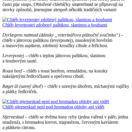
často pije snaps. Obložené chlebíčky smørrebrød se připravují na
stovky způsobů, jmenujme alespoň několik tradičních variant:
Chléb leverpostej zdobený paštikou, slaninou a houbami
Dyrlægens natmad (dánsky „veterinářova půlnoční svačinka“)
–
chléb s játrovou paštikou (leverpostej), nasoleným hovězím
a masovým aspikem, zdobený kroužky cibule a řeřichou.
Leverpostej
– chléb s teplou játrovou paštikou, slaninou
a houbovým sauté.
Roast beef
– chléb s roast beefem, remuládou, na kousky
nakrájenými ředkvičkami a opečenou cibulí.
Røget ål (uzený úhoř)
– chléb s uzeným úhořem, míchanými vajíčky
a plátky ředkviček.
Chléb stjerneskud není pod hromadou oblohy ani vidět
Stjerneskud
– chléb se dvěma kusy ryby (jedna vařená v páře, jedna
smažená), s hromadou krevet, majonézou, červeným kaviárem
a plátkem citronu.