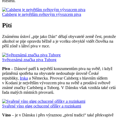
rozšířili.
Calsberg je největším světovým vývozcem piva
Pití
Známému úsloví „pije jako Dán“ dělají obyvatelé země čest, protože
alkohol se pije opravdu běžně a je vcelku obvyklé vidět člověka na
pěší zóně s láhví piva v ruce.
Světoznámá značka piva Tuborg
Pivo
– Dánové patří k největší konzumentům piva na světě, i když
průměrná spotřeba na obyvatele nedosahuje úrovně České
republiky,
Irska
a Německa. Pivovar Calsberg s hlavním sídlem
v Kodani je největším vývozcem piva na světě a prodává světově
známé značky Carlsberg a Tuborg. V Dánsku však vznikla také celá
řada malých místních pivovarů.
Svařené víno gløg ochucené oříšky a rozinkami
Víno
– je v Dánsku i přes výraznou „pivní tradici“ také překvapivě