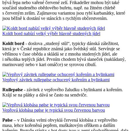
bývá řepa nebo vařené červené zelí. Frikadeller mohou být také
součástí studeného obědového bufetu, např. na žitném chlebě
s červeným zelím. Zajímavou variantou jsou rybí karbanátky, které
jsou běžně k dostání ve stáncích s rychlým občerstvením.
Koldt bord nabízí velký výběr hlavně studených jídel
Koldt bord
- doslova „studený stůl“, typicky dánská záležitost,
která je v České republice známá jako švédský stůl. Servíruje se
většinou v čase oběda a skládá se z mnoha studených jídel, ale
i několika teplých jídel. Prvním chodem bývá slaneček (nakládaný,
marinovaný nebo v kari omáčce) se syrovou cibulí.
Vepřový závitek rullepølse ochucený kořením a bylinkami
Rullepølse
- závitek z vepřového žaludku s bylinkami a kořením.
Krájí se na plátky a dává se často na sendviče.
Vepřová klobása pølse je typická svou červenou barvou
Pølse
– v Dánsku velmi obvyklá červená klobása z vepřového
masa, lehce kořeněná pepřem, muškátovým oříškem a dalším
kořením. Protože stánky s hot dogy jsou v zemi všudypřítomné, dala