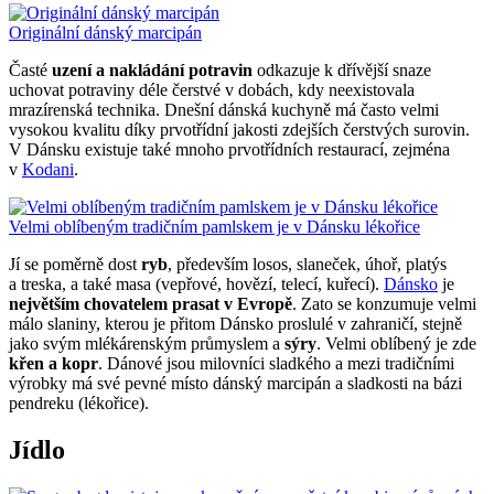
Originální dánský marcipán
Časté
uzení a nakládání potravin
odkazuje k dřívější snaze
uchovat potraviny déle čerstvé v dobách, kdy neexistovala
mrazírenská technika. Dnešní dánská kuchyně má často velmi
vysokou kvalitu díky prvotřídní jakosti zdejších čerstvých surovin.
V Dánsku existuje také mnoho prvotřídních restaurací, zejména
v
Kodani
.
Velmi oblíbeným tradičním pamlskem je v Dánsku lékořice
Jí se poměrně dost
ryb
, především losos, slaneček, úhoř, platýs
a treska, a také masa (vepřové, hovězí, telecí, kuřecí).
Dánsko
je
největším chovatelem prasat v Evropě
. Zato se konzumuje velmi
málo slaniny, kterou je přitom Dánsko proslulé v zahraničí, stejně
jako svým mlékárenským průmyslem a
sýry
. Velmi oblíbený je zde
křen a kopr
. Dánové jsou milovníci sladkého a mezi tradičními
výrobky má své pevné místo dánský marcipán a sladkosti na bázi
pendreku (lékořice).
Jídlo