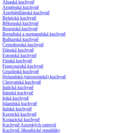
Alsaská kuchyně
Arménská kuchyně
Ázerbájdžánská kuchyně
Belgická kuchyně
Běloruská kuchyně
Bosenská kuchyně
Bretaňská a normandská kuchyně
Bulharská kuchyně
Černohorská kuchyně
Dánská kuchyně
Estonská kuchyně
Finská kuchyně
Francouzská kuchyně
Gruzínská kuchyně
Holandská (nizozemská) kuchyně
Chorvatská kuchyně
Indická kuchyně
Íránská kuchyně
Irská kuchyně
Islandská kuchyně
Italská kuchyně
Korsická kuchyně
Kostarická kuchyně
Kuchyně Azorských ostrovů
Kuchyně Jihoafrické republiky