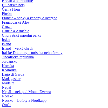
Bretaň a Normandie
Bulharské hory
Černá Hora
Finsko
Francie – sopky a kaňony Auvergne
Francouzské Alpy
Gruzie
Gruzie a Arménie
Chorvatské národní parky
Irsko
Island
Island – velký okruh
Italské Dolomity – turistika nebo ferraty
Jihoafrická republika
Jordánsko
Korsika
Kostarika
Lago di Garda
Madagaskar
Madeira
Nepál
Nepál – trek pod Mount Everest
Norsko
Norsko – Lofoty a Nordkapp
Omán