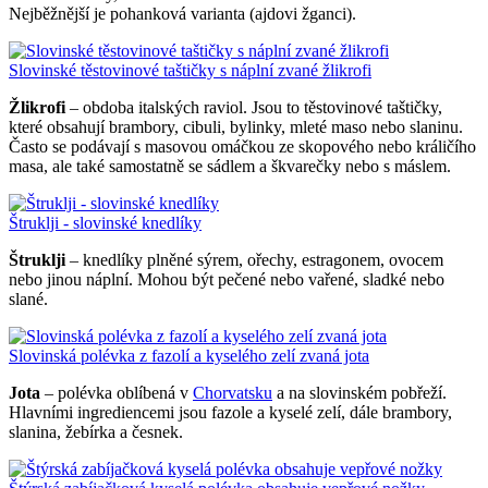
Nejběžnější je pohanková varianta (ajdovi žganci).
Slovinské těstovinové taštičky s náplní zvané žlikrofi
Žlikrofi
– obdoba italských raviol. Jsou to těstovinové taštičky,
které obsahují brambory, cibuli, bylinky, mleté maso nebo slaninu.
Často se podávají s masovou omáčkou ze skopového nebo králičího
masa, ale také samostatně se sádlem a škvarečky nebo s máslem.
Štruklji - slovinské knedlíky
Štruklji
– knedlíky plněné sýrem, ořechy, estragonem, ovocem
nebo jinou náplní. Mohou být pečené nebo vařené, sladké nebo
slané.
Slovinská polévka z fazolí a kyselého zelí zvaná jota
Jota
– polévka oblíbená v
Chorvatsku
a na slovinském pobřeží.
Hlavními ingrediencemi jsou fazole a kyselé zelí, dále brambory,
slanina, žebírka a česnek.