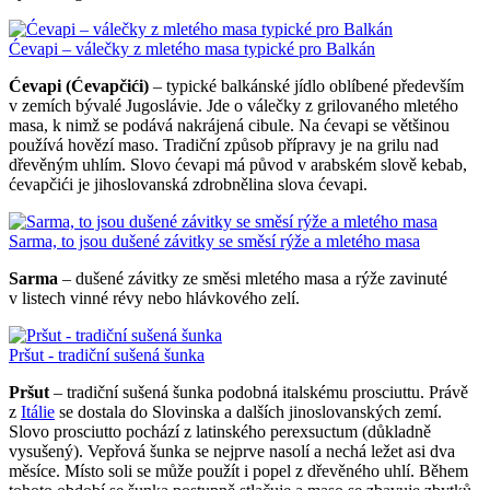
Ćevapi – válečky z mletého masa typické pro Balkán
Ćevapi (Ćevapčići)
– typické balkánské jídlo oblíbené především
v zemích bývalé Jugoslávie. Jde o válečky z grilovaného mletého
masa, k nimž se podává nakrájená cibule. Na ćevapi se většinou
používá hovězí maso. Tradiční způsob přípravy je na grilu nad
dřevěným uhlím. Slovo ćevapi má původ v arabském slově kebab,
ćevapčići je jihoslovanská zdrobnělina slova ćevapi.
Sarma, to jsou dušené závitky se směsí rýže a mletého masa
Sarma
– dušené závitky ze směsi mletého masa a rýže zavinuté
v listech vinné révy nebo hlávkového zelí.
Pršut - tradiční sušená šunka
Pršut
– tradiční sušená šunka podobná italskému prosciuttu. Právě
z
Itálie
se dostala do Slovinska a dalších jinoslovanských zemí.
Slovo prosciutto pochází z latinského perexsuctum (důkladně
vysušený). Vepřová šunka se nejprve nasolí a nechá ležet asi dva
měsíce. Místo soli se může použít i popel z dřevěného uhlí. Během