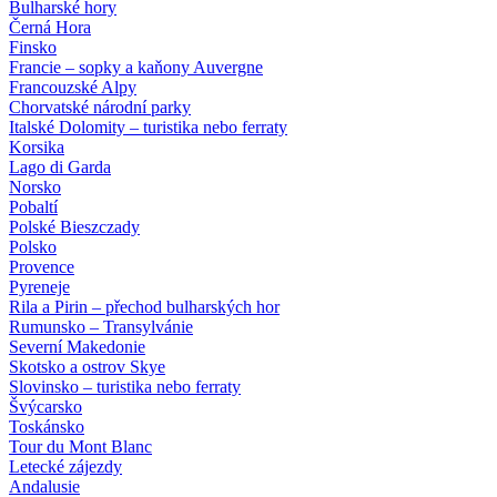
Bulharské hory
Černá Hora
Finsko
Francie – sopky a kaňony Auvergne
Francouzské Alpy
Chorvatské národní parky
Italské Dolomity – turistika nebo ferraty
Korsika
Lago di Garda
Norsko
Pobaltí
Polské Bieszczady
Polsko
Provence
Pyreneje
Rila a Pirin – přechod bulharských hor
Rumunsko – Transylvánie
Severní Makedonie
Skotsko a ostrov Skye
Slovinsko – turistika nebo ferraty
Švýcarsko
Toskánsko
Tour du Mont Blanc
Letecké zájezdy
Andalusie