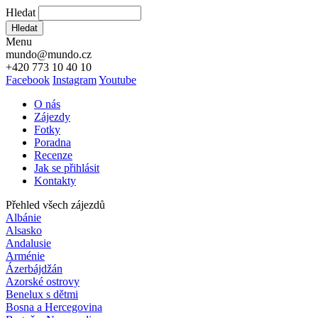
Hledat
Hledat
Menu
mundo@mundo.cz
+420 773 10 40 10
Facebook
Instagram
Youtube
O nás
Zájezdy
Fotky
Poradna
Recenze
Jak se přihlásit
Kontakty
Přehled všech zájezdů
Albánie
Alsasko
Andalusie
Arménie
Ázerbájdžán
Azorské ostrovy
Benelux s dětmi
Bosna a Hercegovina