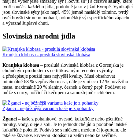
mají na výběr ještě smažený sýr („ocvrti sir“) a čerstvé
saláty
, které
tvoří součást každého jídla, podobně jako v jižní Evropě. Vynikající
jsou slovinské
sýry
jako např. 45% jemně nasládlý tolminc, tvrdý
ovčí bovški sir nebo mohant, poloměkký sýr specifického zápachu
a výrazné štiplavé chuti.
Slovinská národní jídla
Kranjska klobasa - proslulá slovinská klobása
Kranjska klobasa
– proslulá slovinská klobása z Gorenjska je
chráněným produktem s certifikovaným receptem výroby
a předepisuje použití mas nejvyšší kvality. Musí obsahovat
minimálně 68 % vepřového masa, dále je v ní cca 12 % hovězího
masa, maximálně 20 % slaniny, česnek a černý pepř. Podávat se
může s curry, hořčicí či kečupem a samozřejmě s chlebem.
Žganci - nejběžnější varianta kaše je z pohanky
Žganci
– kaše z pohankové, ovesné, kukuřičné nebo pšeničné
mouky, vody, oleje a soli. Je to jednoduché jídlo podobné italské
kukuřičné polentě. Podává se s mlékem, medem či jogurtem, ale
také se škvarky, krvavou klobásou a zelím nebo ke zvěřině.