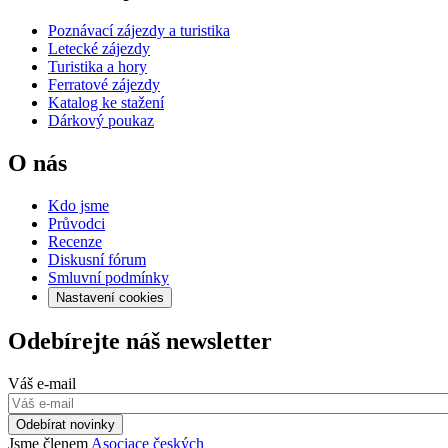
Poznávací zájezdy a turistika
Letecké zájezdy
Turistika a hory
Ferratové zájezdy
Katalog ke stažení
Dárkový poukaz
O nás
Kdo jsme
Průvodci
Recenze
Diskusní fórum
Smluvní podmínky
Nastavení cookies
Odebírejte náš newsletter
Váš e-mail
Odebírat novinky
Jsme členem
Asociace českých