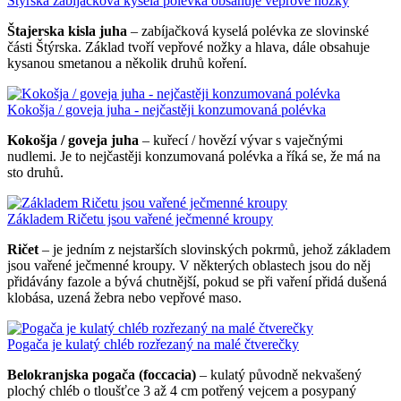
Štýrská zabíjačková kyselá polévka obsahuje vepřové nožky
Štajerska kisla juha
– zabíjačková kyselá polévka ze slovinské
části Štýrska. Základ tvoří vepřové nožky a hlava, dále obsahuje
kysanou smetanou a několik druhů koření.
Kokošja / goveja juha - nejčastěji konzumovaná polévka
Kokošja / goveja juha
– kuřecí / hovězí vývar s vaječnými
nudlemi. Je to nejčastěji konzumovaná polévka a říká se, že má na
sto druhů.
Základem Ričetu jsou vařené ječmenné kroupy
Ričet
– je jedním z nejstarších slovinských pokrmů, jehož základem
jsou vařené ječmenné kroupy. V některých oblastech jsou do něj
přidávány fazole a bývá chutnější, pokud se při vaření přidá dušená
klobása, uzená žebra nebo vepřové maso.
Pogača je kulatý chléb rozřezaný na malé čtverečky
Belokranjska pogača (foccacia)
– kulatý původně nekvašený
plochý chléb o tloušťce 3 až 4 cm potřený vejcem a posypaný