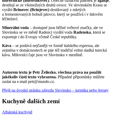
Borovničke (Borovničevec)
. Obecné označení pálenek je
žganje
,
destilují se ze všemožných druhů ovoce. Ve slovinském Krasu se
vyrábí
Brinovec (Brinjevec)
destilovaný z mletých
a fermentovaných bobulí jalovce, který se používá i v lidovém
léčitelství.
Minerální voda
– dostupné jsou běžné světové značky, ale ve
Slovinsku se ve městě Radenci vyrábí voda
Radenska
, která se
exportuje i do Evropy včetně České republiky.
Káva
– se podává nejčastěji ve formě italského espressa, ale
zejména v domácnostech se pije též tradiční velmi sladká turecká
káva. Milovníci čaje jsou ve Slovinsku v menšině.
Autorem textu je Petr Želiezko, všechna práva na použití
jakékoliv části textu vyhrazena.
Případné připomínky můžete
zaslat na e-mail petr@mundo.cz.
Přejít na úvodní stránku zájezdu Slovinsko – turistika nebo ferraty
Kuchyně dalších zemí
Albánská kuchyně