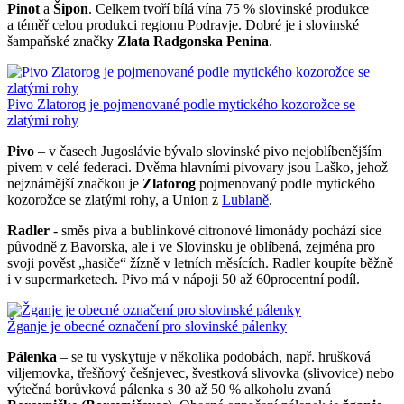
Pinot
a
Šipon
. Celkem tvoří bílá vína 75 % slovinské produkce
a téměř celou produkci regionu Podravje. Dobré je i slovinské
šampaňské značky
Zlata Radgonska Penina
.
Pivo Zlatorog je pojmenované podle mytického kozorožce se
zlatými rohy
Pivo
– v časech Jugoslávie bývalo slovinské pivo nejoblíbenějším
pivem v celé federaci. Dvěma hlavními pivovary jsou Laško, jehož
nejznámější značkou je
Zlatorog
pojmenovaný podle mytického
kozorožce se zlatými rohy, a Union z
Lublaně
.
Radler
- směs piva a bublinkové citronové limonády pochází sice
původně z Bavorska, ale i ve Slovinsku je oblíbená, zejména pro
svoji pověst „hasiče“ žízně v letních měsících. Radler koupíte běžně
i v supermarketech. Pivo má v nápoji 50 až 60procentní podíl.
Žganje je obecné označení pro slovinské pálenky
Pálenka
– se tu vyskytuje v několika podobách, např. hrušková
viljemovka, třešňový češnjevec, švestková slivovka (slivovice) nebo
výtečná borůvková pálenka s 30 až 50 % alkoholu zvaná