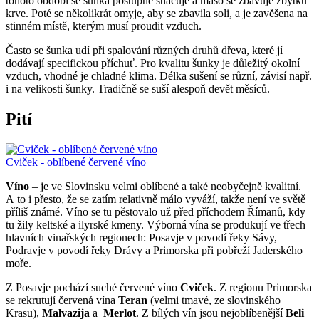
tohoto období se šunka postupně stlačuje a maso se zbavuje zbytků
krve. Poté se několikrát omyje, aby se zbavila soli, a je zavěšena na
stinném místě, kterým musí proudit vzduch.
Často se šunka udí při spalování různých druhů dřeva, které jí
dodávají specifickou příchuť. Pro kvalitu šunky je důležitý okolní
vzduch, vhodné je chladné klima. Délka sušení se různí, závisí např.
i na velikosti šunky. Tradičně se suší alespoň devět měsíců.
Pití
Cviček - oblíbené červené víno
Víno
– je ve Slovinsku velmi oblíbené a také neobyčejně kvalitní.
A to i přesto, že se zatím relativně málo vyváží, takže není ve světě
příliš známé. Víno se tu pěstovalo už před příchodem Římanů, kdy
tu žily keltské a ilyrské kmeny. Výborná vína se produkují ve třech
hlavních vinařských regionech: Posavje v povodí řeky Sávy,
Podravje v povodí řeky Drávy a Primorska při pobřeží Jaderského
moře.
Z Posavje pochází suché červené víno
Cviček
. Z regionu Primorska
se rekrutují červená vína
Teran
(velmi tmavé, ze slovinského
Krasu),
Malvazija
a
Merlot
. Z bílých vín jsou nejoblíbenější
Beli