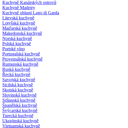
Kuchyně Kanárských ostrovů
Kuchyně Madeiry
Kuchyně oblasti Lago di Garda
Litevská kuchyně
Lotyšská kuchyně
Maďarská kuchyně
Makedonská kuchyně
Norská kuchyně
Polská kuchyně
Portské víno
Portugalská kuchyně
Provensálská kuchyně
Rumunská kuchyně
Ruská kuchyně
Řecká kuchyně
Savojská kuchyně
Sicilská kuchyně
Skotská kuchyně
Slovinská kuchyně
Srílanská kuchyně
Španělská kuchyně
Švýcarská kuchyně
Turecká kuchyně
Ukrajinská kuchyně
Vietnamská kuchyně