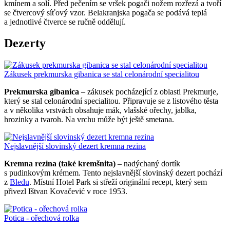
kmínem a solí. Před pečením se vršek pogači nožem rozřezá a tvoří
se čtvercový síťový vzor. Belakranjska pogača se podává teplá
a jednotlivé čtverce se ručně oddělují.
Dezerty
Zákusek prekmurska gibanica se stal celonárodní specialitou
Prekmurska gibanica
– zákusek pocházející z oblasti Prekmurje,
který se stal celonárodní specialitou. Připravuje se z listového těsta
a v několika vrstvách obsahuje mák, vlašské ořechy, jablka,
hrozinky a tvaroh. Na vrchu může být ještě smetana.
Nejslavnější slovinský dezert kremna rezina
Kremna rezina (také kremšnita)
– nadýchaný dortík
s pudinkovým krémem. Tento nejslavnější slovinský dezert pochází
z
Bledu
. Místní Hotel Park si střeží originální recept, který sem
přivezl Ištvan Kovačević v roce 1953.
Potica - ořechová rolka