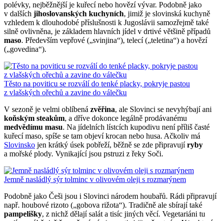
polévky, nejběžnější je kuřecí nebo hovězí vývar. Podobně jako
v dalších
jihoslovanských kuchyních
, jimiž je slovinská kuchyně
vzhledem k dlouhodobé příslušnosti k Jugoslávii samozřejmě také
silně ovlivněna, je základem hlavních jídel v drtivé většině případů
maso
. Především vepřové („svinjina“), telecí („teletina“) a hovězí
(„govedina“).
Těsto na poviticu se rozválí do tenké placky, pokryje pastou
z vlašských ořechů a zavine do válečku
V sezoně je velmi oblíbená
zvěřina
, ale Slovinci se nevyhýbají ani
koňským steakům
, a dříve dokonce legálně prodávanému
medvědímu masu
. Na jídelních lístcích kupodivu není příliš časté
kuřecí maso, spíše se tam objeví krocan nebo husa. Ačkoliv má
Slovinsko
jen krátký úsek pobřeží, běžně se zde připravují
ryby
a mořské plody. Vynikající jsou pstruzi z řeky Soči.
Jemně nasládlý sýr tolminc v olivovém oleji s rozmarýnem
Podobně jako Češi jsou i Slovinci národem houbařů. Rádi připravují
např. houbové rizoto („gobova rižota“). Tradičně ale sbírají také
pampelišky
, z nichž dělají salát a tisíc jiných věcí. Vegetariáni tu