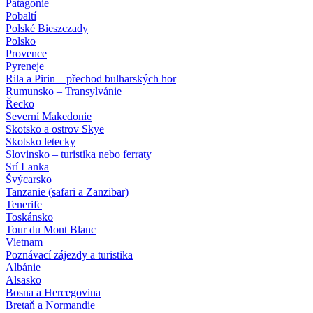
Patagonie
Pobaltí
Polské Bieszczady
Polsko
Provence
Pyreneje
Rila a Pirin – přechod bulharských hor
Rumunsko – Transylvánie
Řecko
Severní Makedonie
Skotsko a ostrov Skye
Skotsko letecky
Slovinsko – turistika nebo ferraty
Srí Lanka
Švýcarsko
Tanzanie (safari a Zanzibar)
Tenerife
Toskánsko
Tour du Mont Blanc
Vietnam
Poznávací zájezdy
a turistika
Albánie
Alsasko
Bosna a Hercegovina
Bretaň a Normandie