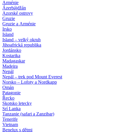
Arménie
Ázerbájdžán
Azorské ostrovy
Gruzie
Gruzie a Arménie
Irsko
Island
Island – velký okruh
Jihoafrická republika
Jordánsko
Kostarika
Madagaskar
Madeira
Nepál
Nepál – trek pod Mount Everest
Norsko – Lofoty a Nordkapp
Omán
Patagonie
Řecko
Skotsko letecky
Srí Lanka
Tanzanie (safari a Zanzibar)
Tenerife
Vietnam
Benelux s dětmi