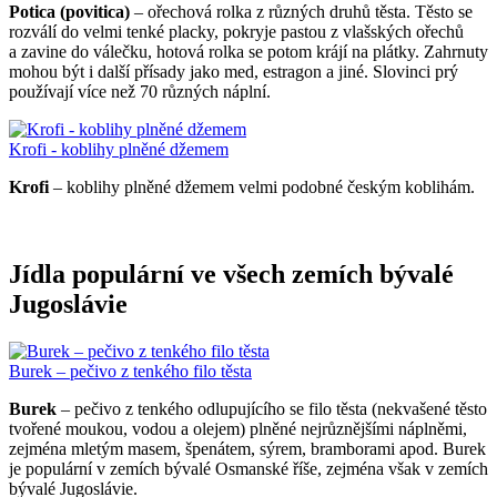
Potica (povitica)
– ořechová rolka z různých druhů těsta. Těsto se
rozválí do velmi tenké placky, pokryje pastou z vlašských ořechů
a zavine do válečku, hotová rolka se potom krájí na plátky. Zahrnuty
mohou být i další přísady jako med, estragon a jiné. Slovinci prý
používají více než 70 různých náplní.
Krofi - koblihy plněné džemem
Krofi
– koblihy plněné džemem velmi podobné českým koblihám.
Jídla populární ve všech zemích bývalé
Jugoslávie
Burek – pečivo z tenkého filo těsta
Burek
– pečivo z tenkého odlupujícího se filo těsta (nekvašené těsto
tvořené moukou, vodou a olejem) plněné nejrůznějšími náplněmi,
zejména mletým masem, špenátem, sýrem, bramborami apod. Burek
je populární v zemích bývalé Osmanské říše, zejména však v zemích
bývalé Jugoslávie.