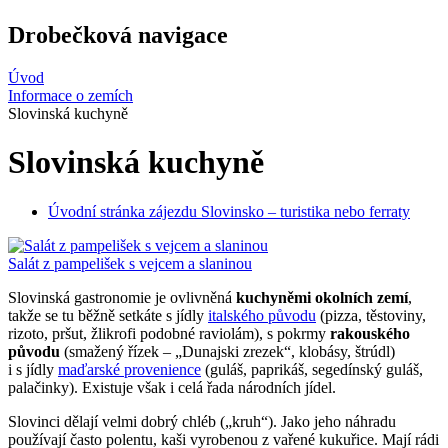
Drobečková navigace
Úvod
Informace o zemích
Slovinská kuchyně
Slovinská kuchyně
Úvodní stránka zájezdu Slovinsko – turistika nebo ferraty
Salát z pampelišek s vejcem a slaninou
Slovinská gastronomie je ovlivněná
kuchyněmi okolních zemí
,
takže se tu běžně setkáte s jídly
italského původu
(pizza, těstoviny,
rizoto, pršut, žlikrofi podobné raviolám), s pokrmy
rakouského
původu
(smažený řízek – „Dunajski zrezek“, klobásy, štrúdl)
i s jídly
maďarské provenience
(guláš, paprikáš, segedínský guláš,
palačinky). Existuje však i celá řada národních jídel.
Slovinci dělají velmi dobrý chléb („kruh“). Jako jeho náhradu
používají často polentu, kaši vyrobenou z vařené kukuřice. Mají rádi