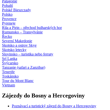
Patagonie
Pobaltí
Polské Bieszczady
Polsko
Provence
Pyreneje
Rila a Pirin – přechod bulharských hor
Rumunsko – Transylvánie
Řecko
Severní Makedonie
Skotsko a ostrov Skye
Skotsko letecky
Slovinsko – turistika nebo ferraty
Srí Lanka
Švýcarsko
Tanzanie (safari a Zanzibar)
Tenerife
Toskánsko
Tour du Mont Blanc
Vietnam
Zájezdy do Bosny a Hercegoviny
Poznávací a turistický zájezd do Bosny a Hercegoviny