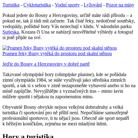
Turistika
-
Cykloturistika
-
Vodní sporty
-
Lyžování
-
Pozor na miny
Pokud jedete do Bosny a Hercegoviny, určitě máte rádi přírodu – a
pokud ne, tak ji rádi mít začnete. Tak čisté řeky, nedotčené soutěsky,
vodopády, pořádné hory Vás nenechají v klidu. V národním parku
Sutjeska
, Kozara či Una se nabízejí neuvěřitelné výhledy a fotograf
si jistě přijde na své.
Pramen řeky Buny vytéká do prostoru pod skalní stěnou
Jeďte do Bosny a Hercegoviny v dobré partě
Takzvané olympijské hory (olimpijske planine), kde se pořádala
zimní olympiáda 1984, se stále využívají jako střediska zimních
sportů, a tak si s sebou v zimě nezapomeňte vybavení anebo si ho na
místě zapůjčíte. Nevyjíždějte z vyznačených tras – mimo lavin
můžete spustit i nějakou tu zapomenutou minu.
Obyvatelé Bosny obvykle nejsou velkými dobrodruhy a velká
turistika či sportování pro ně příliš není. Nepočítáme samozřejmě
profesionální sportovce, ti tu nějací jsou. Obecně ale sport nepatří
k běžným koníčkům, zejména ne mezi mladými lidmi.
Hory a turistika