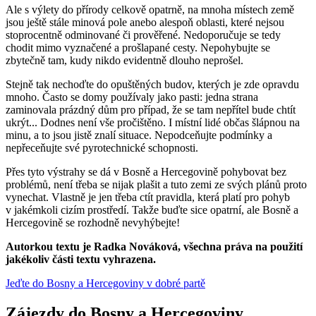
Ale s výlety do přírody celkově opatrně, na mnoha místech země
jsou ještě stále minová pole anebo alespoň oblasti, které nejsou
stoprocentně odminované či prověřené. Nedoporučuje se tedy
chodit mimo vyznačené a prošlapané cesty. Nepohybujte se
zbytečně tam, kudy nikdo evidentně dlouho neprošel.
Stejně tak nechoďte do opuštěných budov, kterých je zde opravdu
mnoho. Často se domy používaly jako pasti: jedna strana
zaminovala prázdný dům pro případ, že se tam nepřítel bude chtít
ukrýt... Dodnes není vše pročištěno. I místní lidé občas šlápnou na
minu, a to jsou jistě znalí situace. Nepodceňujte podmínky a
nepřeceňujte své pyrotechnické schopnosti.
Přes tyto výstrahy se dá v Bosně a Hercegovině pohybovat bez
problémů, není třeba se nijak plašit a tuto zemi ze svých plánů proto
vynechat. Vlastně je jen třeba ctít pravidla, která platí pro pohyb
v jakémkoli cizím prostředí. Takže buďte sice opatrní, ale Bosně a
Hercegovině se rozhodně nevyhýbejte!
Autorkou textu je Radka Nováková, všechna práva na použití
jakékoliv části textu vyhrazena.
Jeďte do Bosny a Hercegoviny v dobré partě
Zájezdy do Bosny a Hercegoviny