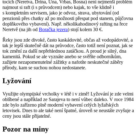
tocích (Neretva, Drina, Una, Vrbas, Bosna) není nejmenší problém
najmout si raft (i s průvodcem) nebo kajak, to vše klidně i
s kompletním servisem, jako je odvoz, strava, ubytování (od
penzionů přes chatky až po možnosti přespat pod stanem, půjčovna
doplňkového vybavení). Např. několikahodinový rafting na řece
Neretvě (na jih od
Boračka jezera
) stojí kolem 30 €.
Řeky jsou zde divoké, často kaskádovité, občas až vodopádovité, a
tak je lepší skutečně dát na průvodce, často totiž není poznat, jak se
tok změní za další nepřehlednou zatáčkou. A proud je silný, dna
kamenitá. Pokud se ale vyznáte anebo se svěříte odborníkům,
zažijete nezapomenutelné zážitky a nafotíte neskutečné záběry
přírody, kam se suchou nohou nedostanete.
Lyžování
Využijte olympijské vrcholky v létě i v zimě! Lyžování je zde velmi
oblíbené a například ze Sarajeva to není vůbec daleko. V roce 1984
zde bylo zařízeno plně moderní vybavení celých lyžařských
letovisek. Dnes to ale také není špatné, úroveň se neustále zvyšuje a
ceny jsou stále přijatelné.
Pozor na miny