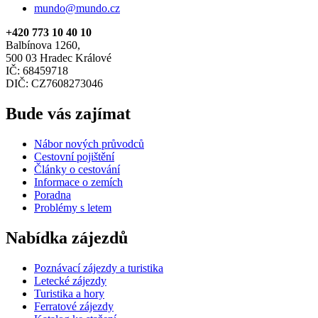
mundo@mundo.cz
+420 773 10 40 10
Balbínova 1260,
500 03 Hradec Králové
IČ: 68459718
DIČ: CZ7608273046
Bude vás zajímat
Nábor nových průvodců
Cestovní pojištění
Články o cestování
Informace o zemích
Poradna
Problémy s letem
Nabídka zájezdů
Poznávací zájezdy a turistika
Letecké zájezdy
Turistika a hory
Ferratové zájezdy