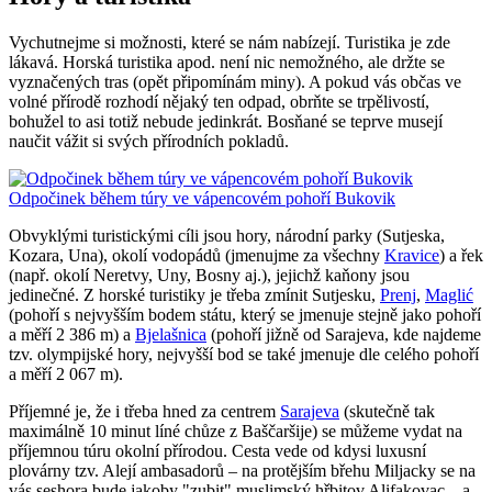
Vychutnejme si možnosti, které se nám nabízejí. Turistika je zde
lákavá. Horská turistika apod. není nic nemožného, ale držte se
vyznačených tras (opět připomínám miny). A pokud vás občas ve
volné přírodě rozhodí nějaký ten odpad, obrňte se trpělivostí,
bohužel to asi totiž nebude jedinkrát. Bosňané se teprve musejí
naučit vážit si svých přírodních pokladů.
Odpočinek během túry ve vápencovém pohoří Bukovik
Obvyklými turistickými cíli jsou hory, národní parky (Sutjeska,
Kozara, Una), okolí vodopádů (jmenujme za všechny
Kravice
) a řek
(např. okolí Neretvy, Uny, Bosny aj.), jejichž kaňony jsou
jedinečné. Z horské turistiky je třeba zmínit Sutjesku,
Prenj
,
Maglić
(pohoří s nejvyšším bodem státu, který se jmenuje stejně jako pohoří
a měří 2 386 m) a
Bjelašnica
(pohoří jižně od Sarajeva, kde najdeme
tzv. olympijské hory, nejvyšší bod se také jmenuje dle celého pohoří
a měří 2 067 m).
Příjemné je, že i třeba hned za centrem
Sarajeva
(skutečně tak
maximálně 10 minut líné chůze z Baščaršije) se můžeme vydat na
příjemnou túru okolní přírodou. Cesta vede od kdysi luxusní
plovárny tzv. Alejí ambasadorů – na protějším břehu Miljacky se na
vás seshora bude jakoby "zubit" muslimský hřbitov Alifakovac – a