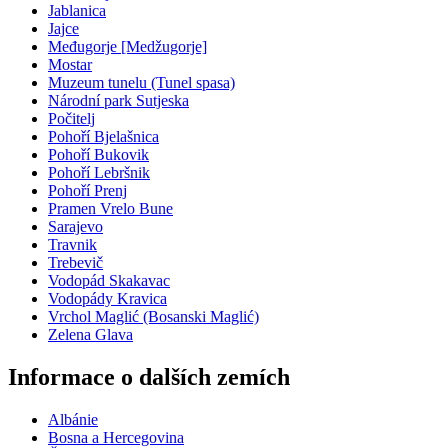
Jablanica
Jajce
Međugorje [Medžugorje]
Mostar
Muzeum tunelu (Tunel spasa)
Národní park Sutjeska
Počitelj
Pohoří Bjelašnica
Pohoří Bukovik
Pohoří Lebršnik
Pohoří Prenj
Pramen Vrelo Bune
Sarajevo
Travnik
Trebevič
Vodopád Skakavac
Vodopády Kravica
Vrchol Maglić (Bosanski Maglić)
Zelena Glava
Informace o dalších zemích
Albánie
Bosna a Hercegovina