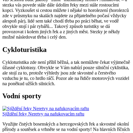
stezka vás povede stále dále údolím řeky mezi stále rostoucími
kopci. Vyzkoušet si cestou můžete i nějaké to horolezení (horolezců
zde v průsmyku na skalách najdete za přijatelného počasí vždycky
alespoň pár), lidé sem také chodí třeba po práci běhat, ve vodě
obvykle stojí i pár rybářů... Takový způsob turistiky se dá
provozovat i kolem jiných řek a z jiných měst. Stezky je někdy
možné následovat třeba i celý den.
Cykloturistika
Cykloturistika zde není příliš běžná, a tak nemůžete čekat výjimečně
úžasné cyklotrasy. Obvykle se Vám nabízí pouze silniční cyklistika,
ale stojí za to, protože výhledy jsou zde skvostné a čerstvého
vzduchu je tu, co hrdlo ráčí. Pozor ale na řidiče motorových vozidel
na poněkud užších silnicích.
Vodní sporty
Sjíždění řeky Neretvy na nafukovacím raftu
Využijte čistých bosenských a hercegovských řek a skvostné okolní
přírody a soutěsek a vrhněte se na vodní sporty! Na hlavních říčních