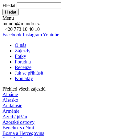
Hledat
Hledat
Menu
mundo@mundo.cz
+420 773 10 40 10
Facebook
Instagram
Youtube
O nás
Zájezdy
Fotky
Poradna
Recenze
Jak se přihlásit
Kontakty
Přehled všech zájezdů
Albánie
Alsasko
Andalusie
Arménie
Ázerbájdžán
Azorské ostrovy
Benelux s dětmi
Bosna a Hercegovina