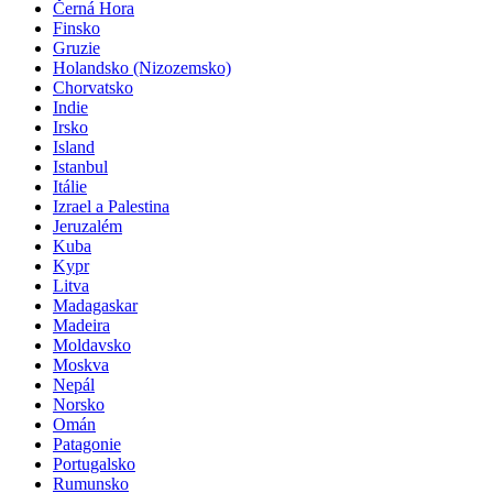
Černá Hora
Finsko
Gruzie
Holandsko (Nizozemsko)
Chorvatsko
Indie
Irsko
Island
Istanbul
Itálie
Izrael a Palestina
Jeruzalém
Kuba
Kypr
Litva
Madagaskar
Madeira
Moldavsko
Moskva
Nepál
Norsko
Omán
Patagonie
Portugalsko
Rumunsko