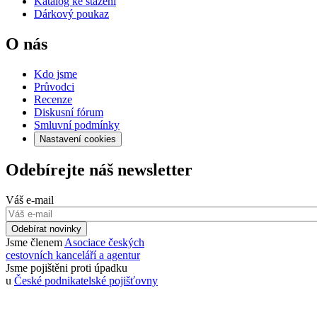
Katalog ke stažení
Dárkový poukaz
O nás
Kdo jsme
Průvodci
Recenze
Diskusní fórum
Smluvní podmínky
Nastavení cookies
Odebírejte náš newsletter
Váš e-mail
Odebírat novinky
Jsme členem
Asociace českých
cestovních kanceláří a agentur
Jsme pojištěni proti úpadku
u
České podnikatelské pojišťovny