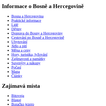
Informace o Bosně a Hercegovině
Bosna a Hercegovina
Praktické informace
Lidé
Dějiny
Doprava do Bosny a Hercegoviny
Cestování po Bosně a Hercegovině
Ubytování
Jídlo a pití
Měna a ceny
Hory, turistika, lyžování
Zajímavosti a památky
Suvenýry a nákupy
Počasí
Mapa
Články
Zajímavá místa
Bitovnja
Blagaj
Boračko jezero