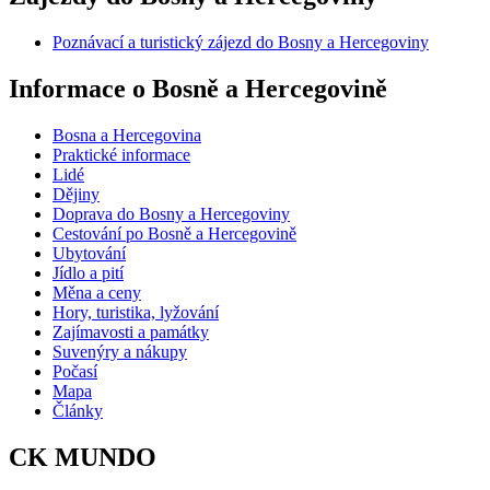
Poznávací a turistický zájezd do Bosny a Hercegoviny
Informace o Bosně a Hercegovině
Bosna a Hercegovina
Praktické informace
Lidé
Dějiny
Doprava do Bosny a Hercegoviny
Cestování po Bosně a Hercegovině
Ubytování
Jídlo a pití
Měna a ceny
Hory, turistika, lyžování
Zajímavosti a památky
Suvenýry a nákupy
Počasí
Mapa
Články
CK MUNDO