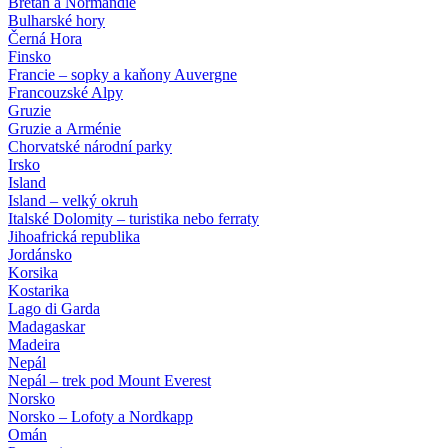
Bretaň a Normandie
Bulharské hory
Černá Hora
Finsko
Francie – sopky a kaňony Auvergne
Francouzské Alpy
Gruzie
Gruzie a Arménie
Chorvatské národní parky
Irsko
Island
Island – velký okruh
Italské Dolomity – turistika nebo ferraty
Jihoafrická republika
Jordánsko
Korsika
Kostarika
Lago di Garda
Madagaskar
Madeira
Nepál
Nepál – trek pod Mount Everest
Norsko
Norsko – Lofoty a Nordkapp
Omán