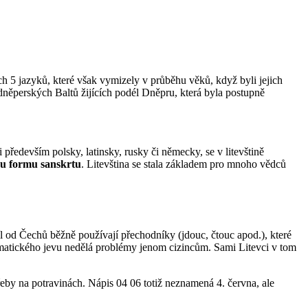
ích 5 jazyků, které však vymizely v průběhu věků, když byli jejich
dněperských Baltů žijících podél Dněpru, která byla postupně
i především polsky, latinsky, rusky či německy, se v litevštině
ou formu sanskrtu
. Litevština se stala základem pro mnoho vědců
l od Čechů běžně používají přechodníky (jdouc, čtouc apod.), které
gramatického jevu nedělá problémy jenom cizincům. Sami Litevci v tom
třeby na potravinách. Nápis 04 06 totiž neznamená 4. června, ale