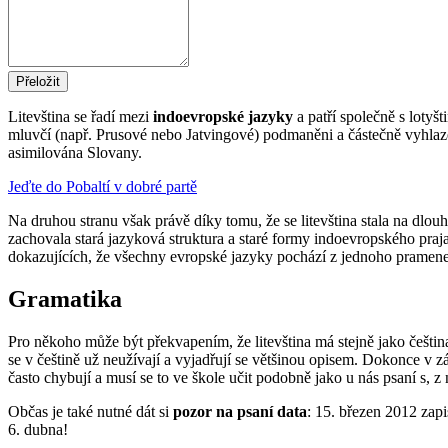
Litevština se řadí mezi
indoevropské jazyky
a patří společně s lotyš
mluvčí (např. Prusové nebo Jatvingové) podmaněni a částečně vyhlaze
asimilována Slovany.
Jeďte do Pobaltí v dobré partě
Na druhou stranu však právě díky tomu, že se litevština stala na dlouhá
zachovala stará jazyková struktura a staré formy indoevropského prajaz
dokazujících, že všechny evropské jazyky pochází z jednoho pramene,
Gramatika
Pro někoho může být překvapením, že litevština má stejně jako češtin
se v češtině už neužívají a vyjadřují se většinou opisem. Dokonce v z
často chybují a musí se to ve škole učit podobně jako u nás psaní s, z n
Občas je také nutné dát si
pozor na psaní data
: 15. březen 2012 zapi
6. dubna!