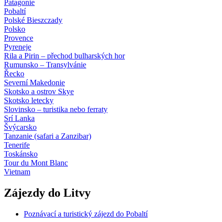
Patagonie
Pobaltí
Polské Bieszczady
Polsko
Provence
Pyreneje
Rila a Pirin – přechod bulharských hor
Rumunsko – Transylvánie
Řecko
Severní Makedonie
Skotsko a ostrov Skye
Skotsko letecky
Slovinsko – turistika nebo ferraty
Srí Lanka
Švýcarsko
Tanzanie (safari a Zanzibar)
Tenerife
Toskánsko
Tour du Mont Blanc
Vietnam
Zájezdy do Litvy
Poznávací a turistický zájezd do Pobaltí