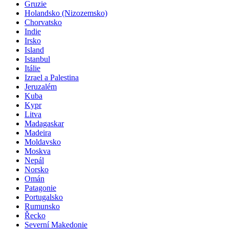
Gruzie
Holandsko (Nizozemsko)
Chorvatsko
Indie
Irsko
Island
Istanbul
Itálie
Izrael a Palestina
Jeruzalém
Kuba
Kypr
Litva
Madagaskar
Madeira
Moldavsko
Moskva
Nepál
Norsko
Omán
Patagonie
Portugalsko
Rumunsko
Řecko
Severní Makedonie