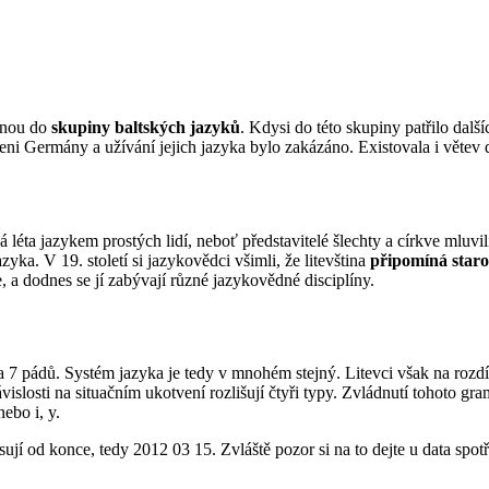
tinou do
skupiny baltských jazyků
. Kdysi do této skupiny patřilo dalš
ni Germány a užívání jejich jazyka bylo zakázáno. Existovala i větev 
 léta jazykem prostých lidí, neboť představitelé šlechty a církve mluvil
yka. V 19. století si jazykovědci všimli, že litevština
připomíná star
 a dodnes se jí zabývají různé jazykovědné disciplíny.
a 7 pádů. Systém jazyka je tedy v mnohém stejný. Litevci však na rozdí
ávislosti na situačním ukotvení rozlišují čtyři typy. Zvládnutí tohoto 
ebo i, y.
sují od konce, tedy 2012 03 15. Zvláště pozor si na to dejte u data spo