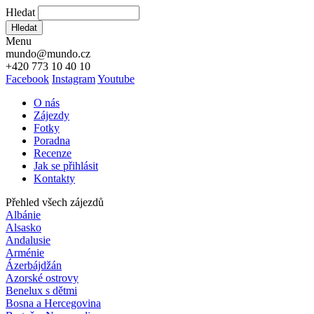
Hledat
Hledat
Menu
mundo@mundo.cz
+420 773 10 40 10
Facebook
Instagram
Youtube
O nás
Zájezdy
Fotky
Poradna
Recenze
Jak se přihlásit
Kontakty
Přehled všech zájezdů
Albánie
Alsasko
Andalusie
Arménie
Ázerbájdžán
Azorské ostrovy
Benelux s dětmi
Bosna a Hercegovina