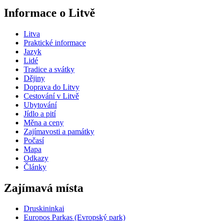
Informace o Litvě
Litva
Praktické informace
Jazyk
Lidé
Tradice a svátky
Dějiny
Doprava do Litvy
Cestování v Litvě
Ubytování
Jídlo a pití
Měna a ceny
Zajímavosti a památky
Počasí
Mapa
Odkazy
Články
Zajímavá místa
Druskininkai
Europos Parkas (Evropský park)