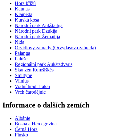
Hora křížů
Kaunas
Klaipėda
Kurská kosa
Národní park Aukštaitija
Národní park Dzúkija
Národní park Žemaitija
Nida
Orvidiovy zahrady (Orvydasova zahrada)
Palanga
Palúše
Regionální park Aukštadvaris
Skanzen Rumšiškés
Smiltynė
Vilnius
Vodní hrad Trakai
Vrch čarodějnic
Informace o dalších zemích
Albánie
Bosna a Hercegovina
Černá Hora
Finsko