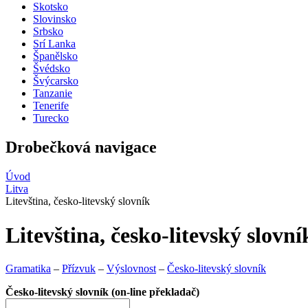
Skotsko
Slovinsko
Srbsko
Srí Lanka
Španělsko
Švédsko
Švýcarsko
Tanzanie
Tenerife
Turecko
Drobečková navigace
Úvod
Litva
Litevština, česko-litevský slovník
Litevština, česko-litevský slovní
Gramatika
–
Přízvuk
–
Výslovnost
–
Česko-litevský slovník
Česko-litevský slovník (on-line překladač)