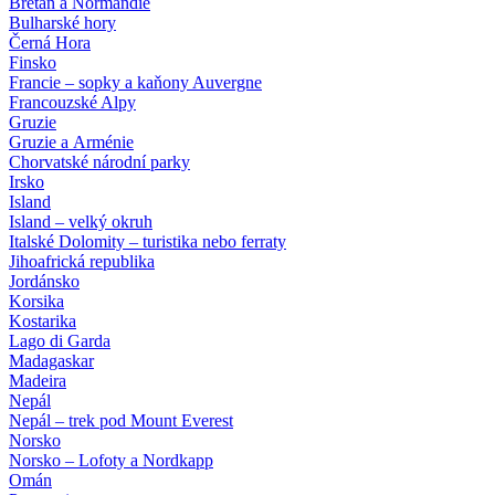
Bretaň a Normandie
Bulharské hory
Černá Hora
Finsko
Francie – sopky a kaňony Auvergne
Francouzské Alpy
Gruzie
Gruzie a Arménie
Chorvatské národní parky
Irsko
Island
Island – velký okruh
Italské Dolomity – turistika nebo ferraty
Jihoafrická republika
Jordánsko
Korsika
Kostarika
Lago di Garda
Madagaskar
Madeira
Nepál
Nepál – trek pod Mount Everest
Norsko
Norsko – Lofoty a Nordkapp
Omán