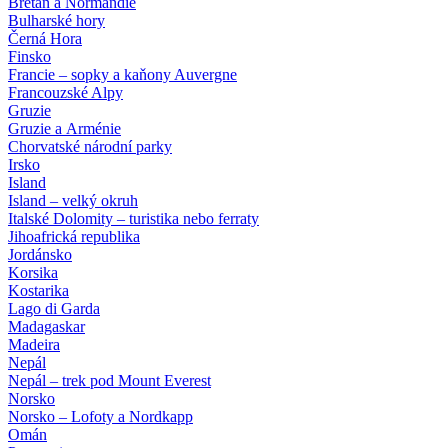
Bretaň a Normandie
Bulharské hory
Černá Hora
Finsko
Francie – sopky a kaňony Auvergne
Francouzské Alpy
Gruzie
Gruzie a Arménie
Chorvatské národní parky
Irsko
Island
Island – velký okruh
Italské Dolomity – turistika nebo ferraty
Jihoafrická republika
Jordánsko
Korsika
Kostarika
Lago di Garda
Madagaskar
Madeira
Nepál
Nepál – trek pod Mount Everest
Norsko
Norsko – Lofoty a Nordkapp
Omán