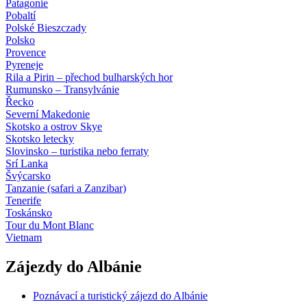
Patagonie
Pobaltí
Polské Bieszczady
Polsko
Provence
Pyreneje
Rila a Pirin – přechod bulharských hor
Rumunsko – Transylvánie
Řecko
Severní Makedonie
Skotsko a ostrov Skye
Skotsko letecky
Slovinsko – turistika nebo ferraty
Srí Lanka
Švýcarsko
Tanzanie (safari a Zanzibar)
Tenerife
Toskánsko
Tour du Mont Blanc
Vietnam
Zájezdy do Albánie
Poznávací a turistický zájezd do Albánie