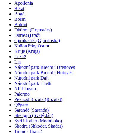
Apollonia
Berat
Bogë
Borsh
Butrint
Dhërmi (Drymades)
Durrës (Drač)
Gjirokastër (Gjirokastra)
Kaňon řeky Osum
Krujë (Kruja)
Lezhë
Lin
Národní park Bredhi i Drenovës
Národní park Bredhi i Hotovës
Národní park Dajt
Národní park Theth
NP Llogara
Palermo
Pevnost Rozafa (Rozafat)
Qëparo
Sarandë (Saranda)
Shëngjin (Svatý Ján)
Syri i Kaltër (Modré oko)
Škodra (Shkodër, Skadar)
Tiranë (Tirana)