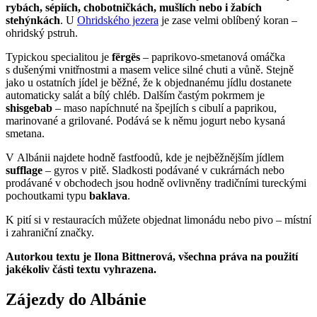
rybách, sépiích, chobotničkách, mušlích nebo i žabích
stehýnkách
. U
Ohridského jezera
je zase velmi oblíbený koran –
ohridský pstruh.
Typickou specialitou je
fërgës
– paprikovo-smetanová omáčka
s dušenými vnitřnostmi a masem velice silné chuti a vůně. Stejně
jako u ostatních jídel je běžné, že k objednanému jídlu dostanete
automaticky salát a bílý chléb. Dalším častým pokrmem je
shisgebab
– maso napíchnuté na špejlích s cibulí a paprikou,
marinované a grilované. Podává se k němu jogurt nebo kysaná
smetana.
V Albánii najdete hodně fastfoodů, kde je nejběžnějším jídlem
sufflage
– gyros v pitě. Sladkosti podávané v cukrárnách nebo
prodávané v obchodech jsou hodně ovlivněny tradičními tureckými
pochoutkami typu
baklava
.
K pití si v restauracích můžete objednat limonádu nebo pivo – místní
i zahraniční značky.
Autorkou textu je Ilona Bittnerová, všechna práva na použití
jakékoliv části textu vyhrazena.
Zájezdy do Albánie