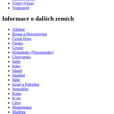
Vlorë (Vlora)
Voskopojë
Informace o dalších zemích
Albánie
Bosna a Hercegovina
Černá Hora
Finsko
Gruzie
Holandsko (Nizozemsko)
Chorvatsko
Indie
Irsko
Island
Istanbul
Itálie
Izrael a Palestina
Jeruzalém
Kuba
Kypr
Litva
Madagaskar
Madeira