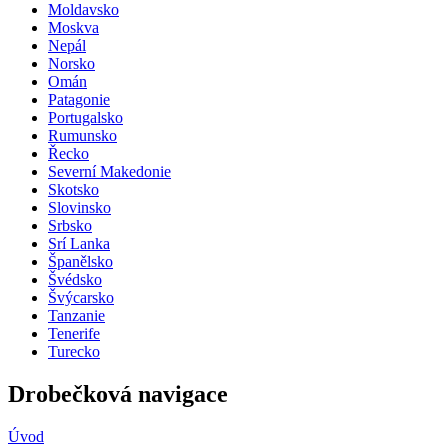
Moldavsko
Moskva
Nepál
Norsko
Omán
Patagonie
Portugalsko
Rumunsko
Řecko
Severní Makedonie
Skotsko
Slovinsko
Srbsko
Srí Lanka
Španělsko
Švédsko
Švýcarsko
Tanzanie
Tenerife
Turecko
Drobečková navigace
Úvod