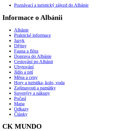
Poznávací a turistický zájezd do Albánie
Informace o Albánii
Albánie
Praktické informace
Jazyk
Dějiny
Fauna a flóra
Doprava do Albánie
Cestování po Albánii
Ubytování
Jídlo a pití
Měna a ceny
Hory a turistika, kolo, voda
Zajímavosti a památky
Suvenýry a nákupy
Počasí
Mapa
Odkazy
Články
CK MUNDO