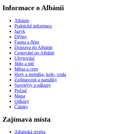
Informace o Albánii
Albánie
Praktické informace
Jazyk
Dějiny
Fauna a flóra
Doprava do Albánie
Cestování po Albánii
Ubytování
Jídlo a pití
Měna a ceny
Hory a turistika, kolo, voda
Zajímavosti a památky
Suvenýry a nákupy
Počasí
Mapa
Odkazy
Články
Zajímavá místa
Albánská riviéra