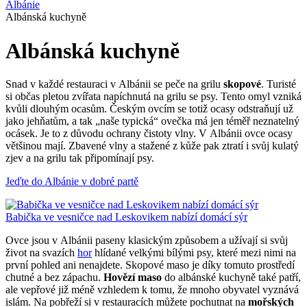
Albánie
Albánská kuchyně
Albánská kuchyně
Snad v každé restauraci v Albánii se peče na grilu
skopové
. Turisté
si občas pletou zvířata napíchnutá na grilu se psy. Tento omyl vzniká
kvůli dlouhým ocasům. Českým ovcím se totiž ocasy odstraňují už
jako jehňatům, a tak „naše typická“ ovečka má jen téměř neznatelný
ocásek. Je to z důvodu ochrany čistoty vlny. V Albánii ovce ocasy
většinou mají. Zbavené vlny a stažené z kůže pak ztratí i svůj kulatý
zjev a na grilu tak připomínají psy.
Jeďte do Albánie v dobré partě
Babička ve vesničce nad Leskovikem nabízí domácí sýr
Ovce jsou v Albánii paseny klasickým způsobem a užívají si svůj
život na svazích
hor
hlídané velkými bílými psy, které mezi nimi na
první pohled ani nenajdete. Skopové maso je díky tomuto prostředí
chutné a bez zápachu.
Hovězí maso
do albánské kuchyně také patří,
ale vepřové již méně vzhledem k tomu, že mnoho obyvatel vyznává
islám. Na pobřeží si v restauracích můžete pochutnat na
mořských