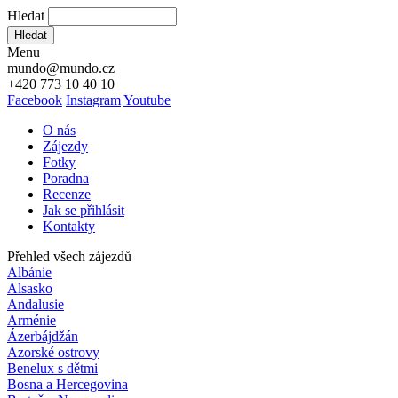
Hledat
Hledat
Menu
mundo@mundo.cz
+420 773 10 40 10
Facebook
Instagram
Youtube
O nás
Zájezdy
Fotky
Poradna
Recenze
Jak se přihlásit
Kontakty
Přehled všech zájezdů
Albánie
Alsasko
Andalusie
Arménie
Ázerbájdžán
Azorské ostrovy
Benelux s dětmi
Bosna a Hercegovina