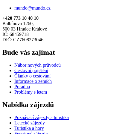
mundo@mundo.cz
+420 773 10 40 10
Balbínova 1260,
500 03 Hradec Králové
IČ: 68459718
DIČ: CZ7608273046
Bude vás zajímat
Nábor nových průvodců
Cestovní pojištění
Články o cestování
Informace o zemích
Poradna
Problémy s letem
Nabídka zájezdů
Poznávací zájezdy a turistika
Letecké zájezdy
Turistika a hory
Ferratové zájezdy