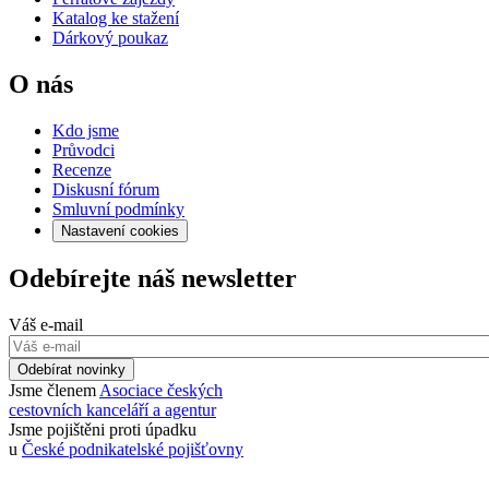
Katalog ke stažení
Dárkový poukaz
O nás
Kdo jsme
Průvodci
Recenze
Diskusní fórum
Smluvní podmínky
Nastavení cookies
Odebírejte náš newsletter
Váš e-mail
Odebírat novinky
Jsme členem
Asociace českých
cestovních kanceláří a agentur
Jsme pojištěni proti úpadku
u
České podnikatelské pojišťovny