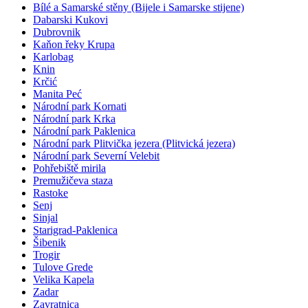
Bílé a Samarské stěny (Bijele i Samarske stijene)
Dabarski Kukovi
Dubrovnik
Kaňon řeky Krupa
Karlobag
Knin
Krčić
Manita Peć
Národní park Kornati
Národní park Krka
Národní park Paklenica
Národní park Plitvička jezera (Plitvická jezera)
Národní park Severní Velebit
Pohřebiště mirila
Premužičeva staza
Rastoke
Senj
Sinjal
Starigrad-Paklenica
Šibenik
Trogir
Tulove Grede
Velika Kapela
Zadar
Zavratnica