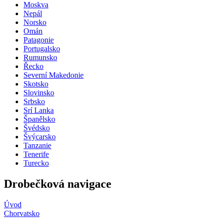
Moskva
Nepál
Norsko
Omán
Patagonie
Portugalsko
Rumunsko
Řecko
Severní Makedonie
Skotsko
Slovinsko
Srbsko
Srí Lanka
Španělsko
Švédsko
Švýcarsko
Tanzanie
Tenerife
Turecko
Drobečková navigace
Úvod
Chorvatsko