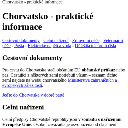
Chorvatsko - praktické informace
Chorvatsko - praktické
informace
Cestovní dokumenty
-
Celní nařízení
-
Zdravotní péče
-
Veterinární
péče
-
Pošta
-
Elektrické napětí a voda
-
Důležitá telefonní čísla
Cestovní dokumenty
Pro cestu do Chorvatska stačí občanům EU
občanský průkaz
nebo
pas. Cestující z některých zemí potřebují vízum – seznam těchto
zemí najdete na webu chorvatského
Ministerstva zahraničních a
evropských záležitostí
.
Jeďte do Chorvatska v dobré partě
Celní nařízení
Celní předpisy Chorvatské republiky jsou
v souladu s nařízeními
Evropské Unie
. Osobní zavazadla je osvobozena od cla a není