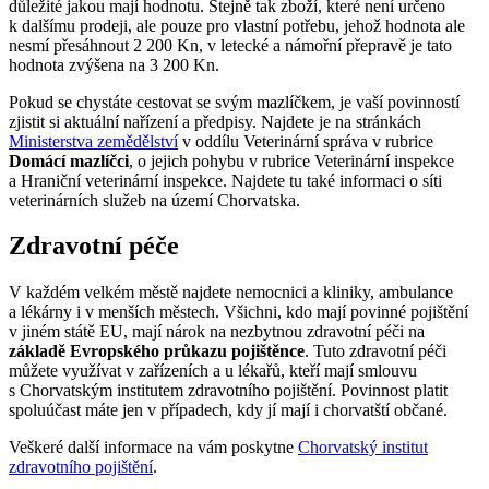
důležité jakou mají hodnotu. Stejně tak zboží, které není určeno
k dalšímu prodeji, ale pouze pro vlastní potřebu, jehož hodnota ale
nesmí přesáhnout 2 200 Kn, v letecké a námořní přepravě je tato
hodnota zvýšena na 3 200 Kn.
Pokud se chystáte cestovat se svým mazlíčkem, je vaší povinností
zjistit si aktuální nařízení a předpisy. Najdete je na stránkách
Ministerstva zemědělství
v oddílu Veterinární správa v rubrice
Domácí mazlíčci
, o jejich pohybu v rubrice Veterinární inspekce
a Hraniční veterinární inspekce. Najdete tu také informaci o síti
veterinárních služeb na území Chorvatska.
Zdravotní péče
V každém velkém městě najdete nemocnici a kliniky, ambulance
a lékárny i v menších městech. Všichni, kdo mají povinné pojištění
v jiném státě EU, mají nárok na nezbytnou zdravotní péči na
základě Evropského průkazu pojištěnce
. Tuto zdravotní péči
můžete využívat v zařízeních a u lékařů, kteří mají smlouvu
s Chorvatským institutem zdravotního pojištění. Povinnost platit
spoluúčast máte jen v případech, kdy jí mají i chorvatští občané.
Veškeré další informace na vám poskytne
Chorvatský institut
zdravotního pojištění
.