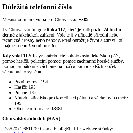
Důležitá telefonní čísla
Mezinárodní předvolba pro Chorvatsko:
+385
I v Chorvatsku funguje
linka 112
, která je k dispozici
24 hodin
denně
z jakéhokoli zařízení. Volejte jí v případě přírodní nebo
technické hrozby nebo nehody, která ohrožuje život a zdraví lidí,
majetek nebo životní prostředí.
Kdy volat 112:
Když potřebujete pohotovostní lékařskou péči,
pomoc hasičů, policejní pomoc, pomoc záchranné horské služby,
pomoc při pátrání a záchraně na moři a pomoc dalších složek
záchranného systému.
První pomoc: 194
Hasiči: 193
Policie: 192
Národní středisko pro koordinaci pátrání a záchrany na moři:
195
Obecné informace: 18981
Chorvatský autoklub (HAK)
+385 (0) 1 6611 999 e-mail: info@hak.hr webové stránky: