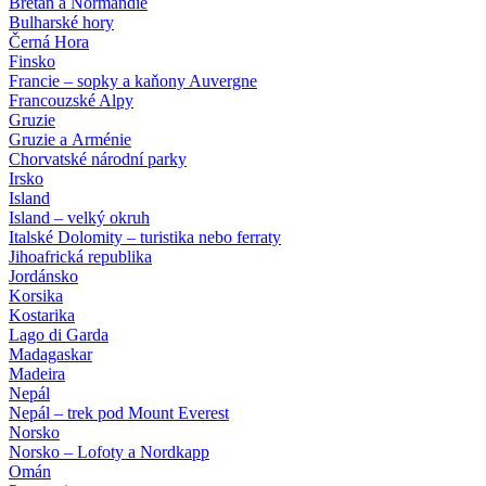
Bretaň a Normandie
Bulharské hory
Černá Hora
Finsko
Francie – sopky a kaňony Auvergne
Francouzské Alpy
Gruzie
Gruzie a Arménie
Chorvatské národní parky
Irsko
Island
Island – velký okruh
Italské Dolomity – turistika nebo ferraty
Jihoafrická republika
Jordánsko
Korsika
Kostarika
Lago di Garda
Madagaskar
Madeira
Nepál
Nepál – trek pod Mount Everest
Norsko
Norsko – Lofoty a Nordkapp
Omán