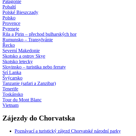
Patagonie
Pobaltí
Polské Bieszczady
Polsko
Provence
Pyreneje
Rila a Pirin – přechod bulharských hor
Rumunsko – Transylvánie
Řecko
Severní Makedonie
Skotsko a ostrov Skye
Skotsko letecky
Slovinsko – turistika nebo ferraty
Srí Lanka
Švýcarsko
Tanzanie (safari a Zanzibar)
Tenerife
Toskánsko
Tour du Mont Blanc
Vietnam
Zájezdy do Chorvatska
Poznávací a turistický zájezd Chorvatské národní parky