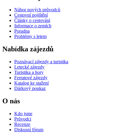
Nábor nových průvodců
Cestovní pojištění
Články o cestování
Informace o zemích
Poradna
Problémy s letem
Nabídka zájezdů
Poznávací zájezdy a turistika
Letecké zájezdy
Turistika a hory
Ferratové zájezdy
Katalog ke stažení
Dárkový poukaz
O nás
Kdo jsme
Průvodci
Recenze
Diskusní fórum