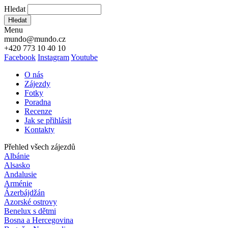
Hledat
Hledat
Menu
mundo@mundo.cz
+420 773 10 40 10
Facebook
Instagram
Youtube
O nás
Zájezdy
Fotky
Poradna
Recenze
Jak se přihlásit
Kontakty
Přehled všech zájezdů
Albánie
Alsasko
Andalusie
Arménie
Ázerbájdžán
Azorské ostrovy
Benelux s dětmi
Bosna a Hercegovina