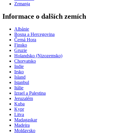
Zrmanja
Informace o dalších zemích
Albánie
Bosna a Hercegovina
Černá Hora
Finsko
Gruzie
Holandsko (Nizozemsko)
Chorvatsko
Indie
Irsko
Island
Istanbul
Itálie
Izrael a Palestina
Jeruzalém
Kuba
Kypr
Litva
Madagaskar
Madeira
Moldavsko