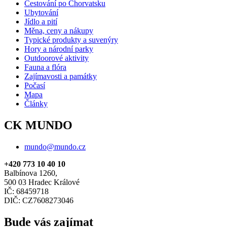
Cestování po Chorvatsku
Ubytování
Jídlo a pití
Měna, ceny a nákupy
Typické produkty a suvenýry
Hory a národní parky
Outdoorové aktivity
Fauna a flóra
Zajímavosti a památky
Počasí
Mapa
Články
CK MUNDO
mundo@mundo.cz
+420 773 10 40 10
Balbínova 1260,
500 03 Hradec Králové
IČ: 68459718
DIČ: CZ7608273046
Bude vás zajímat