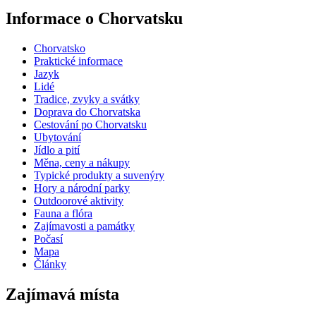
Informace o Chorvatsku
Chorvatsko
Praktické informace
Jazyk
Lidé
Tradice, zvyky a svátky
Doprava do Chorvatska
Cestování po Chorvatsku
Ubytování
Jídlo a pití
Měna, ceny a nákupy
Typické produkty a suvenýry
Hory a národní parky
Outdoorové aktivity
Fauna a flóra
Zajímavosti a památky
Počasí
Mapa
Články
Zajímavá místa