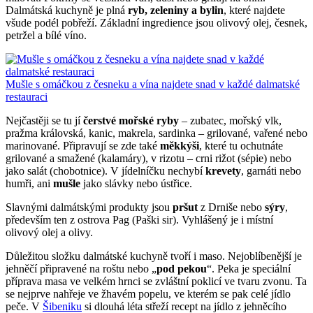
Dalmátská kuchyně je plná
ryb, zeleniny a bylin
, které najdete
všude podél pobřeží. Základní ingredience jsou olivový olej, česnek,
petržel a bílé víno.
Mušle s omáčkou z česneku a vína najdete snad v každé dalmatské
restauraci
Nejčastěji se tu jí
čerstvé mořské ryby
– zubatec, mořský vlk,
pražma královská, kanic, makrela, sardinka – grilované, vařené nebo
marinované. Připravují se zde také
měkkýši
, které tu ochutnáte
grilované a smažené (kalamáry), v rizotu – crni rižot (sépie) nebo
jako salát (chobotnice). V jídelníčku nechybí
krevety
, garnáti nebo
humři, ani
mušle
jako slávky nebo ústřice.
Slavnými dalmátskými produkty jsou
pršut
z Drniše nebo
sýry
,
především ten z ostrova Pag (Paški sir). Vyhlášený je i místní
olivový olej a olivy.
Důležitou složku dalmátské kuchyně tvoří i maso. Nejoblíbenější je
jehněčí připravené na roštu nebo „
pod pekou
“. Peka je speciální
příprava masa ve velkém hrnci se zvláštní poklicí ve tvaru zvonu. Ta
se nejprve nahřeje ve žhavém popelu, ve kterém se pak celé jídlo
peče. V
Šibeniku
si dlouhá léta střeží recept na jídlo z jehněcího