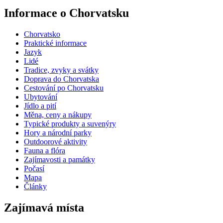
Informace o Chorvatsku
Chorvatsko
Praktické informace
Jazyk
Lidé
Tradice, zvyky a svátky
Doprava do Chorvatska
Cestování po Chorvatsku
Ubytování
Jídlo a pití
Měna, ceny a nákupy
Typické produkty a suvenýry
Hory a národní parky
Outdoorové aktivity
Fauna a flóra
Zajímavosti a památky
Počasí
Mapa
Články
Zajímavá místa