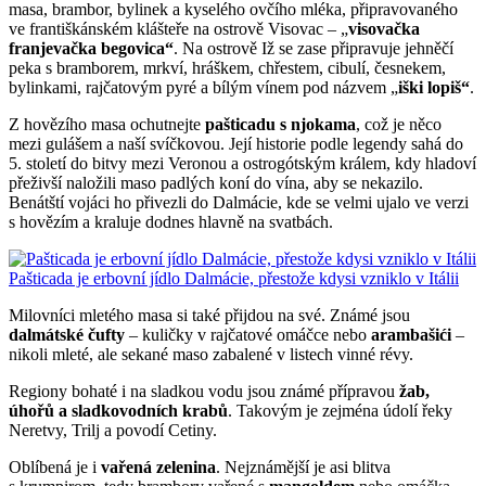
masa, brambor, bylinek a kyselého ovčího mléka, připravovaného
ve františkánském klášteře na ostrově Visovac – „
visovačka
franjevačka begovica“
. Na ostrově Iž se zase připravuje jehněčí
peka s bramborem, mrkví, hráškem, chřestem, cibulí, česnekem,
bylinkami, rajčatovým pyré a bílým vínem pod názvem „
iški lopiš“
.
Z hovězího masa ochutnejte
pašticadu s njokama
, což je něco
mezi gulášem a naší svíčkovou. Její historie podle legendy sahá do
5. století do bitvy mezi Veronou a ostrogótským králem, kdy hladoví
přeživší naložili maso padlých koní do vína, aby se nekazilo.
Benátští vojáci ho přivezli do Dalmácie, kde se velmi ujalo ve verzi
s hovězím a kraluje dodnes hlavně na svatbách.
Pašticada je erbovní jídlo Dalmácie, přestože kdysi vzniklo v Itálii
Milovníci mletého masa si také přijdou na své. Známé jsou
dalmátské čufty
– kuličky v rajčatové omáčce nebo
arambašići
–
nikoli mleté, ale sekané maso zabalené v listech vinné révy.
Regiony bohaté i na sladkou vodu jsou známé přípravou
žab,
úhořů a sladkovodních krabů
. Takovým je zejména údolí řeky
Neretvy, Trilj a povodí Cetiny.
Oblíbená je i
vařená zelenina
. Nejznámější je asi blitva