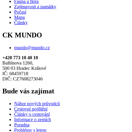
Fauna a flóra
Zajímavosti a památky
Počasí
Mapa
Články
CK MUNDO
mundo@mundo.cz
+420 773 10 40 10
Balbínova 1260,
500 03 Hradec Králové
IČ: 68459718
DIČ: CZ7608273046
Bude vás zajímat
Nábor nových průvodců
Cestovní pojištění
Články o cestování
Informace o zemích
Poradna
Problémy s letem