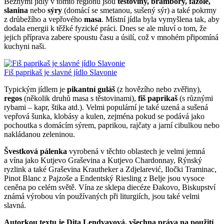
Běžnými jídly v tomto regionu jsou
těstoviny, brambory, fazole,
slanina
nebo
sýry
(domácí se smetanou, sušený sýr) a také pokrmy
z drůbežího a vepřového
masa
. Místní jídla byla vymyšlena tak, aby
dodala energii k těžké fyzické práci. Dnes se ale mluví o tom, že
jejich příprava zabere spoustu času a úsilí, což v mnohém připomíná
kuchyni naši.
Fiš paprikaš je slavné jídlo Slavonie
Typickým jídlem je
pikantní guláš
(z hovězího nebo zvěřiny),
regos
(několik druhů masa s těstovinami),
fiš paprikaš
(s různými
rybami – kapr, štika atd.). Velmi populární je také uzená a sušená
vepřová šunka, klobásy a kulen, zejména pokud se podává jako
pochoutka s domácím sýrem, paprikou, rajčaty a jarní cibulkou nebo
nakládanou zeleninou.
Švestková pálenka
vyrobená v těchto oblastech je velmi jemná
a vína jako Kutjevo Graševina a Kutjevo Chardonnay, Rýnský
ryzlink a také Graševina Krautheker a Zdjelarević, Iločki Traminac,
Pinot Blanc z Pajzoše a Endentský Riesling z Belje jsou vysoce
ceněna po celém světě. Vína ze sklepa diecéze Đakovo, Biskupství
známá výrobou vín používaných při liturgiích, jsou také velmi
slavná.
Autorkou textu je Dita Lendvayová, všechna práva na použití