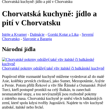
Chorvatská kuchyně: jídlo a pití v Chorvatsku
Chorvatská kuchyně: jídlo a
pití v Chorvatsku
Istrije a Kvarner
-
Dalmácie
-
Gorski Kotar a Lika
-
Severní
Chorvatsko
-
Slavonie a Baranja
Národní jídla
Chorvatské pokrmy odrážejí také vliv italské či balkánské kuchyně
Prapůvod téhle rozmanité kuchyně můžeme vysledovat až do malé
Asie, kolébky prvních civilizací, jako Sumer, Mezopotámie, Asýrie
a Persie. Potom přišli Řekové a vliv říše Římské a Osmanské. Právě
Turci, kteří postupně pronikli na celý Balkán, tu zanechali
nesmazatelné stopy, a tou nevýraznější jsou rozhodně pokrmy
z mletého masa. Chorvatská kuchyně je směsí všech balkánských
zemí, které spolu kdysi tvořily Jugoslávii. Najdete tu vliv kuchyně
arabské, italské nebo řecké.