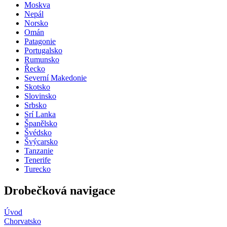
Moskva
Nepál
Norsko
Omán
Patagonie
Portugalsko
Rumunsko
Řecko
Severní Makedonie
Skotsko
Slovinsko
Srbsko
Srí Lanka
Španělsko
Švédsko
Švýcarsko
Tanzanie
Tenerife
Turecko
Drobečková navigace
Úvod
Chorvatsko