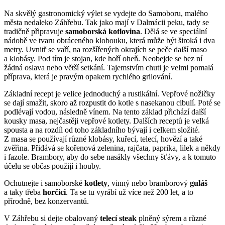
Na skvělý gastronomický výlet se vydejte do Samoboru, malého
města nedaleko Záhřebu. Tak jako mají v Dalmácii peku, tady se
tradičně připravuje
samoborská kotlovina
. Dělá se ve speciální
nádobě ve tvaru obráceného klobouku, která může být široká i dva
metry. Uvnitř se vaří, na rozšířených okrajích se peče další maso
a klobásy. Pod tím je stojan, kde hoří oheň. Neobejde se bez ní
žádná oslava nebo větší setkání. Tajemstvím chuti je velmi pomalá
příprava, která je pravým opakem rychlého grilování.
Základní recept je velice jednoduchý a rustikální. Vepřové nožičky
se dají smažit, skoro až rozpustit do kotle s nasekanou cibulí. Poté se
podlévají vodou, následně vínem. Na tento základ přichází další
kousky masa, nejčastěji vepřové kotlety. Dalších receptů je velká
spousta a na rozdíl od toho základního bývají i celkem složité.
Z masa se používají různé klobásy, kuřecí, telecí, hovězí a také
zvěřina. Přidává se kořenová zelenina, rajčata, paprika, lilek a někdy
i fazole. Brambory, aby do sebe nasákly všechny šťávy, a k tomuto
účelu se občas použijí i houby.
Ochutnejte i samoborské
kotlety
, vinný nebo bramborový
guláš
a taky třeba
horčici
. Ta se tu vyrábí už více než 200 let, a to
přírodně, bez konzervantů.
V Záhřebu si dejte obalovaný
telecí steak
plněný sýrem a různé