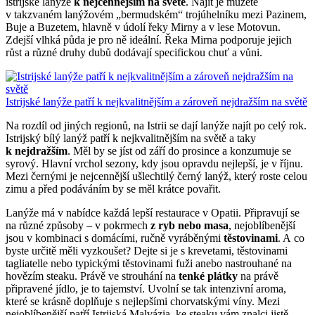
istrijské lanýže
k nejcennějším na světě
. Najít je můžete
v takzvaném lanýžovém „bermudském“ trojúhelníku mezi Pazinem,
Buje a Buzetem, hlavně v údolí řeky Mirny a v lese Motovun.
Zdejší vlhká půda je pro ně ideální. Řeka Mirna podporuje jejich
růst a různé druhy dubů dodávají specifickou chuť a vůni.
Istrijské lanýže patří k nejkvalitnějším a zároveň nejdražším na světě
Na rozdíl od jiných regionů, na Istrii se dají lanýže najít po celý rok.
Istrijský bílý lanýž patří k nejkvalitnějším na světě a taky
k nejdražším
. Měl by se jíst od září do prosince a konzumuje se
syrový. Hlavní vrchol sezony, kdy jsou opravdu nejlepší, je v říjnu.
Mezi černými je nejcennější ušlechtilý černý lanýž, který roste celou
zimu a před podáváním by se měl krátce povařit.
Lanýže má v nabídce každá lepší restaurace v Opatii. Připravují se
na různé způsoby – v pokrmech
z ryb nebo masa
, nejoblíbenější
jsou v kombinaci s domácími, ručně vyráběnými
těstovinami
. A co
byste určitě měli vyzkoušet? Dejte si je s krevetami, těstovinami
tagliatelle nebo typickými těstovinami fuži anebo nastrouhané na
hovězím steaku. Právě ve strouhání na
tenké plátky
na právě
připravené jídlo, je to tajemství. Uvolní se tak intenzivní aroma,
které se krásně doplňuje s nejlepšími chorvatskými víny. Mezi
nejoblíbenější patří Istrijská Malvázia, ke steaku vám znalci jistě