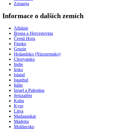
Zrmanja
Informace o dalších zemích
Albánie
Bosna a Hercegovina
Černá Hora
Finsko
Gruzie
Holandsko (Nizozemsko)
Chorvatsko
Indie
Irsko
Island
Istanbul
Itálie
Izrael a Palestina
Jeruzalém
Kuba
Kypr
Litva
Madagaskar
Madeira
Moldavsko