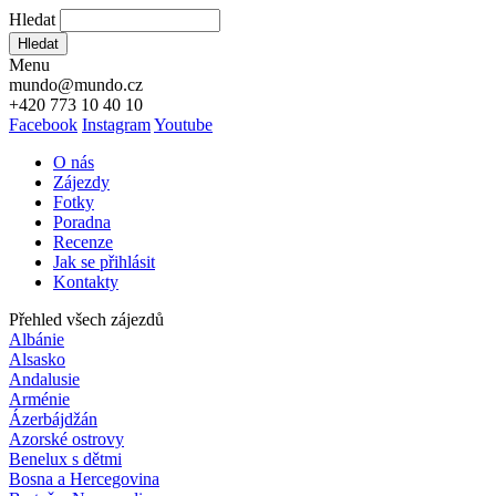
Hledat
Hledat
Menu
mundo@mundo.cz
+420 773 10 40 10
Facebook
Instagram
Youtube
O nás
Zájezdy
Fotky
Poradna
Recenze
Jak se přihlásit
Kontakty
Přehled všech zájezdů
Albánie
Alsasko
Andalusie
Arménie
Ázerbájdžán
Azorské ostrovy
Benelux s dětmi
Bosna a Hercegovina