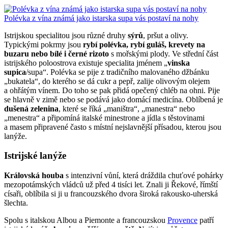
Polévka z vína známá jako istarska supa vás postaví na nohy
Istrijskou specialitou jsou různé druhy
sýrů
, pršut a olivy.
Typickými pokrmy jsou
rybí polévka, rybí guláš, krevety na
buzaru nebo bílé i černé rizoto
s mořskými plody. Ve střední část
istrijského poloostrova existuje specialita jménem „
vinska
supica
/supa“. Polévka se pije z tradičního malovaného džbánku
„bukatela“, do kterého se dá cukr a pepř, zalije olivovým olejem
a ohřátým vínem. Do toho se pak přidá opečený chléb na ohni. Pije
se hlavně v zimě nebo se podává jako domácí medicína. Oblíbená je
dušená zelenina
, které se říká „maništra“, „manestra“ nebo
„menestra“ a připomíná italské minestrone a jídla s těstovinami
a masem připravené často s místní nejslavnější přísadou, kterou jsou
lanýže.
Istrijské lanýže
Královská houba
s intenzivní vůní, která dráždila chuťové pohárky
mezopotámských vládců už před 4 tisíci let. Znali ji Řekové, římští
císaři, oblíbila si ji u francouzského dvora široká rakousko-uherská
šlechta.
Spolu s italskou Albou a Piemonte a francouzskou
Provence
patří