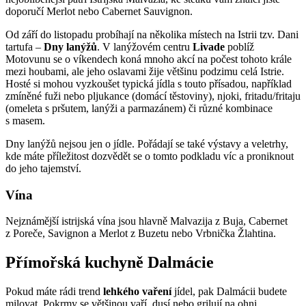
doporučí Merlot nebo Cabernet Sauvignon.
Od září do listopadu probíhají na několika místech na Istrii tzv. Dani
tartufa –
Dny lanýžů
. V lanýžovém centru
Livade
poblíž
Motovunu se o víkendech koná mnoho akcí na počest tohoto krále
mezi houbami, ale jeho oslavami žije většinu podzimu celá Istrie.
Hosté si mohou vyzkoušet typická jídla s touto přísadou, například
zmíněné fuži nebo pljukance (domácí těstoviny), njoki, fritadu/fritaju
(omeleta s pršutem, lanýži a parmazánem) či různé kombinace
s masem.
Dny lanýžů nejsou jen o jídle. Pořádají se také výstavy a veletrhy,
kde máte příležitost dozvědět se o tomto podkladu víc a proniknout
do jeho tajemství.
Vína
Nejznámější istrijská vína jsou hlavně Malvazija z Buja, Cabernet
z Poreče, Savignon a Merlot z Buzetu nebo Vrbnička Žlahtina.
Přímořská kuchyně Dalmácie
Pokud máte rádi trend
lehkého vaření
jídel, pak Dalmácii budete
milovat. Pokrmy se většinou vaří, dusí nebo grilují na ohni.