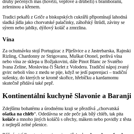
druhy pečených mas (hovězí, vepřové a drůbeží) s bramborami,
zeleninou a křenem.
Tradici pekařů z Griče a biskupských cukrářů připomínají lahodná
sladká jídla jako chorvatské palačinky, záhořský štrůdl, záviny se
sýrem nebo jablky, dýňový koláč a zmrzlina.
Vína
Za ochutnávku stojí Portugizac z Plješivice a z Jastrebarska, Rajnski
Rizling, Chardonny ze Strigovanu, Muškat Otonel, perlivá vína
nebo vína ze sklepa u Božjakovini, dále Pinot Blanc ze Svatého
Ivana Zeline, Moslovina či Škrlet z Volodera. Tradiční nápoj zvaný
gvirc neboli víno z medu se pije, když se jedí paprenjaci – tradiční
sušenky, do kterých se kromě skořice, hřebíčku a kardamomu
skutečně přidává také pepř.
Kontinentální kuchyně Slavonie a Baranji
Zdejšímu bohatému a úrodnému kraji se přezdívá „chorvatská
ošatka na chléb
“. Odedávna se zde peče jak bílý chléb, tak pita
koláče
a mnoho jiných koláčů s ořechy, mákem nebo povidly z těsta
z nejlepší zelné pšenice.