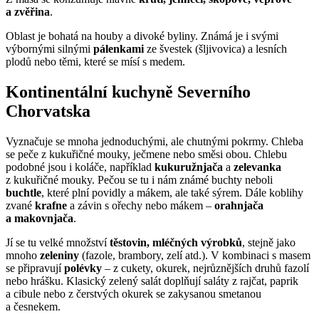
a zvěřina
.
Oblast je bohatá na houby a divoké byliny. Známá je i svými
výbornými silnými
pálenkami
ze švestek (šljivovica) a lesních
plodů nebo těmi, které se mísí s medem.
Kontinentální kuchyně Severního
Chorvatska
Vyznačuje se mnoha jednoduchými, ale chutnými pokrmy. Chleba
se peče z kukuřičné mouky, ječmene nebo směsi obou. Chlebu
podobné jsou i koláče, například
kukuružnjača
a
zelevanka
z kukuřičné mouky. Pečou se tu i nám známé buchty neboli
buchtle
, které plní povidly a mákem, ale také sýrem. Dále koblihy
zvané
krafne
a závin s ořechy nebo mákem –
orahnjača
a makovnjača
.
Jí se tu velké množství
těstovin, mléčných výrobků
, stejně jako
mnoho
zeleniny
(fazole, brambory, zelí atd.). V kombinaci s masem
se připravují
polévky
– z cukety, okurek, nejrůznějších druhů fazolí
nebo hrášku. Klasický zelený salát doplňují saláty z rajčat, paprik
a cibule nebo z čerstvých okurek se zakysanou smetanou
a česnekem.