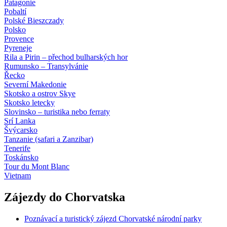
Patagonie
Pobaltí
Polské Bieszczady
Polsko
Provence
Pyreneje
Rila a Pirin – přechod bulharských hor
Rumunsko – Transylvánie
Řecko
Severní Makedonie
Skotsko a ostrov Skye
Skotsko letecky
Slovinsko – turistika nebo ferraty
Srí Lanka
Švýcarsko
Tanzanie (safari a Zanzibar)
Tenerife
Toskánsko
Tour du Mont Blanc
Vietnam
Zájezdy do Chorvatska
Poznávací a turistický zájezd Chorvatské národní parky