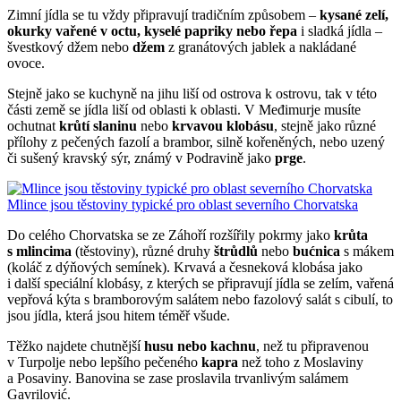
Zimní jídla se tu vždy připravují tradičním způsobem –
kysané zelí,
okurky vařené v octu, kyselé papriky nebo řepa
i sladká jídla –
švestkový džem nebo
džem
z granátových jablek a nakládané
ovoce.
Stejně jako se kuchyně na jihu liší od ostrova k ostrovu, tak v této
části země se jídla liší od oblasti k oblasti. V Međimurje musíte
ochutnat
krůtí slaninu
nebo
krvavou klobásu
, stejně jako různé
přílohy z pečených fazolí a brambor, silně kořeněných, nebo uzený
či sušený kravský sýr, známý v Podravině jako
prge
.
Mlince jsou těstoviny typické pro oblast severního Chorvatska
Do celého Chorvatska se ze Záhoří rozšířily pokrmy jako
krůta
s mlincima
(těstoviny), různé druhy
štrůdlů
nebo
bućnica
s mákem
(koláč z dýňových semínek). Krvavá a česneková klobása jako
i další speciální klobásy, z kterých se připravují jídla se zelím, vařená
vepřová kýta s bramborovým salátem nebo fazolový salát s cibulí, to
jsou jídla, která jsou hitem téměř všude.
Těžko najdete chutnější
husu nebo kachnu
, než tu připravenou
v Turpolje nebo lepšího pečeného
kapra
než toho z Moslaviny
a Posaviny. Banovina se zase proslavila trvanlivým salámem
Gavrilović.