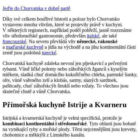
Jeďte do Chorvatska v dobré partě
Díky své celkem bouřlivé historii a poloze bylo Chorvatsko
vystaveno mnoha vlivům, které se projevily právě v kuchyni.
V některých regionech, například podél pobřeží, jasně rozeznáme
vliv středomořské gastronomie, především
italské
, ale také
francouzské
. Na severu převládá vliv
německé, rakouské
a
maďarské kuchyně
a jídla na východě a na jihu kontinentální části
země jsou podobná
turecké
.
Chorvatská kuchyně zdaleka nevoní jen pljeskavicí a pečenými
rybami. Vůně ličké polenty nebo záhořských žganců s kyselým
mlékem, sladká chuť domácího kukuřičného chleba, parmské šunky,
oliv, vůně vařeného zelí a klobás, sarmy, slaných sardinek,
pašticady, chuť záhořskcýh štruklí nebo rožaty. To všechno jsou
skutečné chutě a vůně Chorvatska.
Přímořská kuchyně Istrije a Kvarneru
Istrijská a kvarnerská kuchyně je velmi specifická, protože je
kombinací kontinentální i středomořské
. Tyto oblasti jsou bohaté
na vynikající ryby a mořské plody. Těmi nejcennějšími jsou krevety,
chobotnice a měkkýši z Limského kanálu.