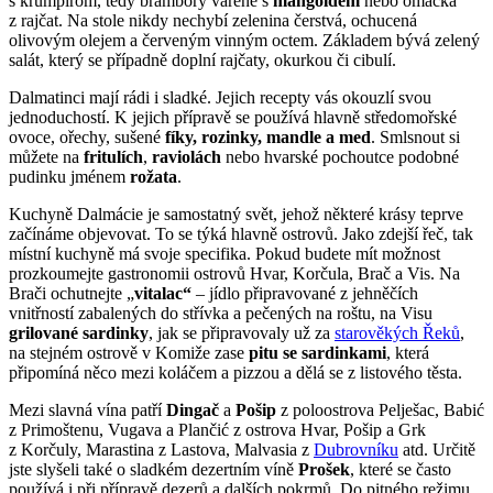
s krumpirom, tedy brambory vařené s
mangoldem
nebo omáčka
z rajčat. Na stole nikdy nechybí zelenina čerstvá, ochucená
olivovým olejem a červeným vinným octem. Základem bývá zelený
salát, který se případně doplní rajčaty, okurkou či cibulí.
Dalmatinci mají rádi i sladké. Jejich recepty vás okouzlí svou
jednoduchostí. K jejich přípravě se používá hlavně středomořské
ovoce, ořechy, sušené
fíky, rozinky, mandle a med
. Smlsnout si
můžete na
fritulích
,
raviolách
nebo hvarské pochoutce podobné
pudinku jménem
rožata
.
Kuchyně Dalmácie je samostatný svět, jehož některé krásy teprve
začínáme objevovat. To se týká hlavně ostrovů. Jako zdejší řeč, tak
místní kuchyně má svoje specifika. Pokud budete mít možnost
prozkoumejte gastronomii ostrovů Hvar, Korčula, Brač a Vis. Na
Brači ochutnejte „
vitalac“
– jídlo připravované z jehněčích
vnitřností zabalených do střívka a pečených na roštu, na Visu
grilované sardinky
, jak se připravovaly už za
starověkých Řeků
,
na stejném ostrově v Komiže zase
pitu se sardinkami
, která
připomíná něco mezi koláčem a pizzou a dělá se z listového těsta.
Mezi slavná vína patří
Dingač
a
Pošip
z poloostrova Pelješac, Babić
z Primoštenu, Vugava a Plančić z ostrova Hvar, Pošip a Grk
z Korčuly, Marastina z Lastova, Malvasia z
Dubrovníku
atd. Určitě
jste slyšeli také o sladkém dezertním víně
Prošek
, které se často
používá i při přípravě dezerů a dalších pokrmů. Do pitného režimu