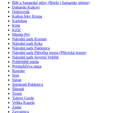
Bílé a Samarské stěny (Bijele i Samarske stijene)
Dabarski Kukovi
Dubrovnik
Kaňon řeky Krupa
Karlobag
Knin
Krčić
Manita Peć
Národní park Kornati
Národní park Krka
Národní park Paklenica
Národní park Plitvička jezera (Plitvická jezera)
Národní park Severní Velebit
Pohřebiště mirila
Premužičeva staza
Rastoke
Senj
Sinjal
Starigrad-Paklenica
Šibenik
Trogir
Tulove Grede
Velika Kapela
Zadar
Zavratnica