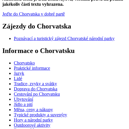
jakékoliv části textu vyhrazena.
Jeďte do Chorvatska v dobré partě
Zájezdy do Chorvatska
Poznávací a turistický zájezd Chorvatské národní parky
Informace o Chorvatsku
Chorvatsko
Praktické informace
Jazyk
Lidé
Tradice, zvyky a svátky
Doprava do Chorvatska
Cestování po Chorvatsku
Ubytování
Jídlo a pití
Měna, ceny a nákupy
Typické produkty a suvenýry
Hory a národní parky
Outdoorové aktivity