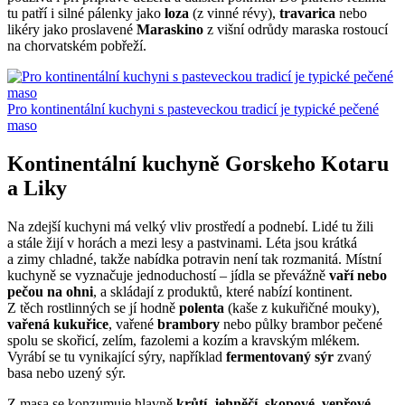
tu patří i silné pálenky jako
loza
(z vinné révy),
travarica
nebo
likéry jako proslavené
Maraskino
z višní odrůdy maraska rostoucí
na chorvatském pobřeží.
Pro kontinentální kuchyni s pasteveckou tradicí je typické pečené
maso
Kontinentální kuchyně Gorskeho Kotaru
a Liky
Na zdejší kuchyni má velký vliv prostředí a podnebí. Lidé tu žili
a stále žijí v horách a mezi lesy a pastvinami. Léta jsou krátká
a zimy chladné, takže nabídka potravin není tak rozmanitá. Místní
kuchyně se vyznačuje jednoduchostí – jídla se převážně
vaří nebo
pečou na ohni
, a skládají z produktů, které nabízí kontinent.
Z těch rostlinných se jí hodně
polenta
(kaše z kukuřičné mouky),
vařená kukuřice
, vařené
brambory
nebo půlky brambor pečené
spolu se skořicí, zelím, fazolemi a kozím a kravským mlékem.
Vyrábí se tu vynikající sýry, například
fermentovaný sýr
zvaný
basa nebo uzený sýr.
Z masa se konzumuje hlavně
krůtí, jehněčí, skopové, vepřové