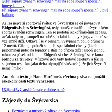
Při zápasu zvaném schwingen mají na sobě soupeři speciální jutové
kalhoty
Asi za největší sportovní svátek ve Švýcarsku se dá považovat
Eidgenössisches Schwingfest
, tedy soutěž v tradičním švýcarském
sportu zvaném
schwingen
. Ten se podobá řeckořímskému zápasu,
avšak tady mají soupeři na sobě speciální kalhoty z juty, za které se
vzájemně drží. Utkávají se v pilinami vysypaném poli o průměru
12 metrů. Cílem je položit soupeře speciálními chvaty (které
připomínají judo) na lopatky a stále ho přitom držet aspoň jednou
rukou za pásek od kalhot. Eidgenössisches Schwingfest se koná
jednou za tři roky
. Vítězové jsou tady hotové celebrity a těší se
stejnému respektu jako třeba olympijští vítězové (a že jich Švýcaři
nemají málo).
Autorkou textu je Hana Hurábová, všechna práva na použití
jakékoliv části textu vyhrazena.
Užijte si švýcarské ferraty v dobré partě
Zájezdy do Švýcarska
Poznávací a turistický zájezd do Švýcarska