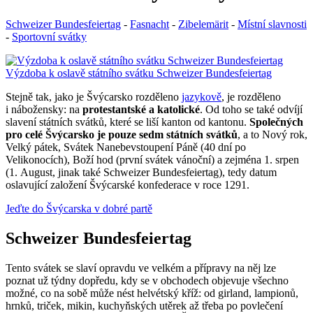
Schweizer Bundesfeiertag
-
Fasnacht
-
Zibelemärit
-
Místní slavnosti
-
Sportovní svátky
Výzdoba k oslavě státního svátku Schweizer Bundesfeiertag
Stejně tak, jako je Švýcarsko rozděleno
jazykově
, je rozděleno
i nábožensky: na
protestantské a katolické
. Od toho se také odvíjí
slavení státních svátků, které se liší kanton od kantonu.
Společných
pro celé Švýcarsko je pouze sedm státních svátků
, a to Nový rok,
Velký pátek, Svátek Nanebevstoupení Páně (40 dní po
Velikonocích), Boží hod (první svátek vánoční) a zejména 1. srpen
(1. August, jinak také Schweizer Bundesfeiertag), tedy datum
oslavující založení Švýcarské konfederace v roce 1291.
Jeďte do Švýcarska v dobré partě
Schweizer Bundesfeiertag
Tento svátek se slaví opravdu ve velkém a přípravy na něj lze
poznat už týdny dopředu, kdy se v obchodech objevuje všechno
možné, co na sobě může nést helvétský kříž: od girland, lampionů,
hrnků, triček, mikin, kuchyňských utěrek až třeba po povlečení