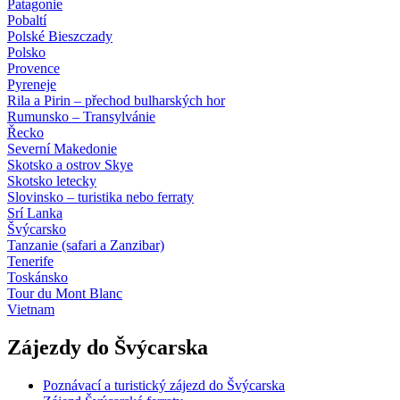
Patagonie
Pobaltí
Polské Bieszczady
Polsko
Provence
Pyreneje
Rila a Pirin – přechod bulharských hor
Rumunsko – Transylvánie
Řecko
Severní Makedonie
Skotsko a ostrov Skye
Skotsko letecky
Slovinsko – turistika nebo ferraty
Srí Lanka
Švýcarsko
Tanzanie (safari a Zanzibar)
Tenerife
Toskánsko
Tour du Mont Blanc
Vietnam
Zájezdy do Švýcarska
Poznávací a turistický zájezd do Švýcarska