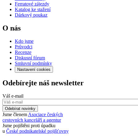
Ferratové zájezdy
Katalog ke stažení
Dárkový poukaz
O nás
Kdo jsme
Průvodci
Recenze
Diskusní fórum
Smluvní podmínky
Nastavení cookies
Odebírejte náš newsletter
Váš e-mail
Odebírat novinky
Jsme členem
Asociace českých
cestovních kanceláří a agentur
Jsme pojištěni proti úpadku
u
České podnikatelské pojišťovny