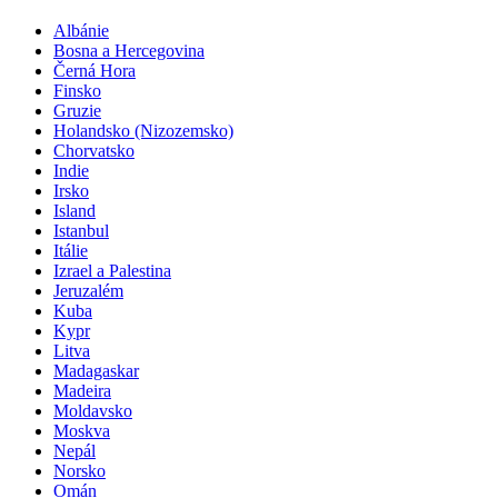
Albánie
Bosna a Hercegovina
Černá Hora
Finsko
Gruzie
Holandsko (Nizozemsko)
Chorvatsko
Indie
Irsko
Island
Istanbul
Itálie
Izrael a Palestina
Jeruzalém
Kuba
Kypr
Litva
Madagaskar
Madeira
Moldavsko
Moskva
Nepál
Norsko
Omán