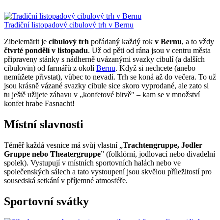
Tradiční listopadový cibulový trh v Bernu
Zibelemärit je
cibulový trh
pořádaný každý rok
v Bernu
, a to vždy
čtvrté pondělí v listopadu
. Už od pěti od rána jsou v centru města
připraveny stánky s nádherně uvázanými svazky cibulí (a dalších
cibulovin) od farmářů z okolí
Bernu
. Když si nechcete (anebo
nemůžete přivstat), vůbec to nevadí. Trh se koná až do večera. To už
jsou krásně vázané svazky cibule sice skoro vyprodané, ale zato si
tu ještě užijete zábavu v „konfetové bitvě" – kam se v množství
konfet hrabe Fasnacht!
Místní slavnosti
Téměř každá vesnice má svůj vlastní „
Trachtengruppe, Jodler
Gruppe nebo Theatergruppe
” (folklórní, jodlovací nebo divadelní
spolek). Vystupují v místních sportovních halách nebo ve
společenských sálech a tato vystoupení jsou skvělou příležitostí pro
sousedská setkání v příjemné atmosféře.
Sportovní svátky