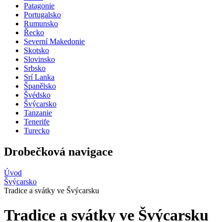
Patagonie
Portugalsko
Rumunsko
Řecko
Severní Makedonie
Skotsko
Slovinsko
Srbsko
Srí Lanka
Španělsko
Švédsko
Švýcarsko
Tanzanie
Tenerife
Turecko
Drobečková navigace
Úvod
Švýcarsko
Tradice a svátky ve Švýcarsku
Tradice a svátky ve Švýcarsku