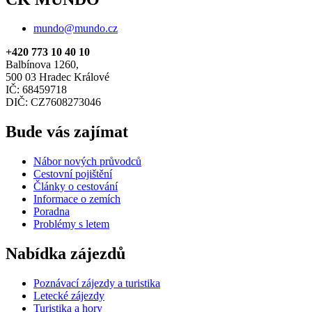
mundo@mundo.cz
+420 773 10 40 10
Balbínova 1260,
500 03 Hradec Králové
IČ: 68459718
DIČ: CZ7608273046
Bude vás zajímat
Nábor nových průvodců
Cestovní pojištění
Články o cestování
Informace o zemích
Poradna
Problémy s letem
Nabídka zájezdů
Poznávací zájezdy a turistika
Letecké zájezdy
Turistika a hory