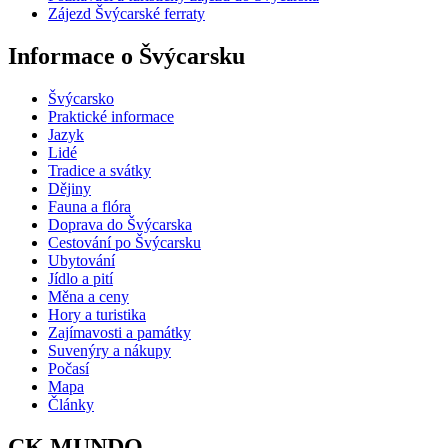
Zájezd Švýcarské ferraty
Informace o Švýcarsku
Švýcarsko
Praktické informace
Jazyk
Lidé
Tradice a svátky
Dějiny
Fauna a flóra
Doprava do Švýcarska
Cestování po Švýcarsku
Ubytování
Jídlo a pití
Měna a ceny
Hory a turistika
Zajímavosti a památky
Suvenýry a nákupy
Počasí
Mapa
Články
CK MUNDO