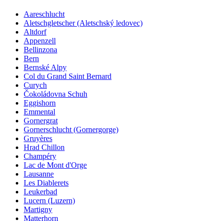
Aareschlucht
Aletschgletscher (Aletschský ledovec)
Altdorf
Appenzell
Bellinzona
Bern
Bernské Alpy
Col du Grand Saint Bernard
Curych
Čokoládovna Schuh
Eggishorn
Emmental
Gornergrat
Gornerschlucht (Gornergorge)
Gruyères
Hrad Chillon
Champéry
Lac de Mont d'Orge
Lausanne
Les Diablerets
Leukerbad
Lucern (Luzern)
Martigny
Matterhorn