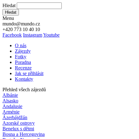
Hledat
Hledat
Menu
mundo@mundo.cz
+420 773 10 40 10
Facebook
Instagram
Youtube
O nás
Zájezdy
Fotky
Poradna
Recenze
Jak se přihlásit
Kontakty
Přehled všech zájezdů
Albánie
Alsasko
Andalusie
Arménie
Ázerbájdžán
Azorské ostrovy
Benelux s dětmi
Bosna a Hercegovina