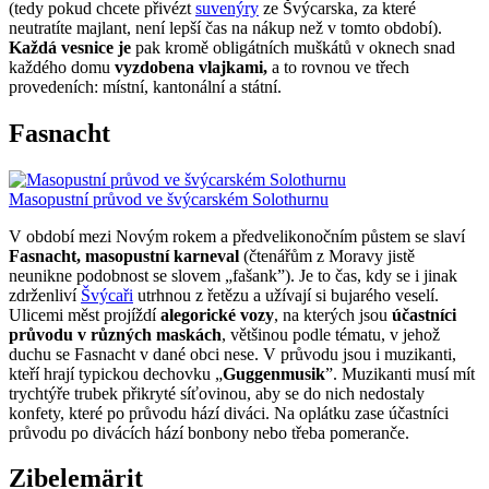
(tedy pokud chcete přivézt
suvenýry
ze Švýcarska, za které
neutratíte majlant, není lepší čas na nákup než v tomto období).
Každá vesnice je
pak kromě obligátních muškátů v oknech snad
každého domu
vyzdobena vlajkami,
a to rovnou ve třech
provedeních: místní, kantonální a státní.
Fasnacht
Masopustní průvod ve švýcarském Solothurnu
V období mezi Novým rokem a předvelikonočním půstem se slaví
Fasnacht, masopustní karneval
(čtenářům z Moravy jistě
neunikne podobnost se slovem „fašank”). Je to čas, kdy se i jinak
zdrženliví
Švýcaři
utrhnou z řetězu a užívají si bujarého veselí.
Ulicemi měst projíždí
alegorické vozy
, na kterých jsou
účastníci
průvodu v různých maskách
, většinou podle tématu, v jehož
duchu se Fasnacht v dané obci nese. V průvodu jsou i muzikanti,
kteří hrají typickou dechovku „
Guggenmusik
”. Muzikanti musí mít
trychtýře trubek přikryté síťovinou, aby se do nich nedostaly
konfety, které po průvodu hází diváci. Na oplátku zase účastníci
průvodu po divácích hází bonbony nebo třeba pomeranče.
Zibelemärit