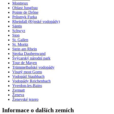
Montreux
Oblast Jungfrau
Pointe de Drône
Průsmyk Furka
Rheinfall (Rýnské vodopády)
Säntis
Schwyz
Sion
St. Gallen
St. Moritz
Stein am Rhein
Stezka Daubenwand
Švýcarský národní park
Tour de Mayen
Trümmelbašské vodopády
Visutý most Goms
Vodopád Staubbach
Vodopády Reichenbach
Yverdon-les-Bains
Zermatt
Ženeva
Ženevské jezero
Informace o dalších zemích