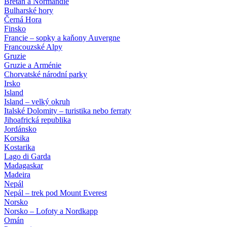
Bretaň a Normandie
Bulharské hory
Černá Hora
Finsko
Francie – sopky a kaňony Auvergne
Francouzské Alpy
Gruzie
Gruzie a Arménie
Chorvatské národní parky
Irsko
Island
Island – velký okruh
Italské Dolomity – turistika nebo ferraty
Jihoafrická republika
Jordánsko
Korsika
Kostarika
Lago di Garda
Madagaskar
Madeira
Nepál
Nepál – trek pod Mount Everest
Norsko
Norsko – Lofoty a Nordkapp
Omán