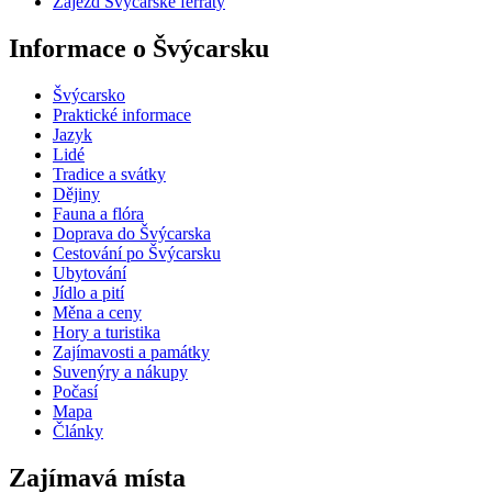
Zájezd Švýcarské ferraty
Informace o Švýcarsku
Švýcarsko
Praktické informace
Jazyk
Lidé
Tradice a svátky
Dějiny
Fauna a flóra
Doprava do Švýcarska
Cestování po Švýcarsku
Ubytování
Jídlo a pití
Měna a ceny
Hory a turistika
Zajímavosti a památky
Suvenýry a nákupy
Počasí
Mapa
Články
Zajímavá místa