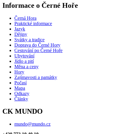
Informace o Černé Hoře
Černá Hora
Praktické informace
Jazyk
Dějiny
Svátky a tradice
Doprava do Černé Hory
Cestování po Černé Hoře
Ubytování
Jídlo a pití
Měna a ceny
Hory
Zajímavosti a památky
Počasí
Mapa
Odkazy
Články
CK MUNDO
mundo@mundo.cz