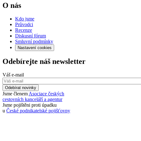
O nás
Kdo jsme
Průvodci
Recenze
Diskusní fórum
Smluvní podmínky
Nastavení cookies
Odebírejte náš newsletter
Váš e-mail
Odebírat novinky
Jsme členem
Asociace českých
cestovních kanceláří a agentur
Jsme pojištěni proti úpadku
u
České podnikatelské pojišťovny