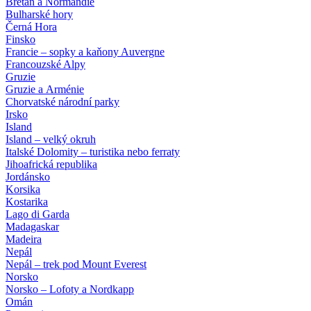
Bretaň a Normandie
Bulharské hory
Černá Hora
Finsko
Francie – sopky a kaňony Auvergne
Francouzské Alpy
Gruzie
Gruzie a Arménie
Chorvatské národní parky
Irsko
Island
Island – velký okruh
Italské Dolomity – turistika nebo ferraty
Jihoafrická republika
Jordánsko
Korsika
Kostarika
Lago di Garda
Madagaskar
Madeira
Nepál
Nepál – trek pod Mount Everest
Norsko
Norsko – Lofoty a Nordkapp
Omán