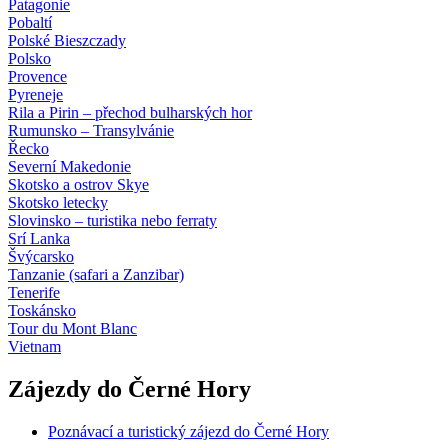
Patagonie
Pobaltí
Polské Bieszczady
Polsko
Provence
Pyreneje
Rila a Pirin – přechod bulharských hor
Rumunsko – Transylvánie
Řecko
Severní Makedonie
Skotsko a ostrov Skye
Skotsko letecky
Slovinsko – turistika nebo ferraty
Srí Lanka
Švýcarsko
Tanzanie (safari a Zanzibar)
Tenerife
Toskánsko
Tour du Mont Blanc
Vietnam
Zájezdy do Černé Hory
Poznávací a turistický zájezd do Černé Hory