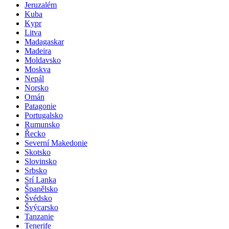
Jeruzalém
Kuba
Kypr
Litva
Madagaskar
Madeira
Moldavsko
Moskva
Nepál
Norsko
Omán
Patagonie
Portugalsko
Rumunsko
Řecko
Severní Makedonie
Skotsko
Slovinsko
Srbsko
Srí Lanka
Španělsko
Švédsko
Švýcarsko
Tanzanie
Tenerife