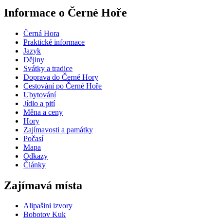
Informace o Černé Hoře
Černá Hora
Praktické informace
Jazyk
Dějiny
Svátky a tradice
Doprava do Černé Hory
Cestování po Černé Hoře
Ubytování
Jídlo a pití
Měna a ceny
Hory
Zajímavosti a památky
Počasí
Mapa
Odkazy
Články
Zajímavá místa
Alipašini izvory
Bobotov Kuk