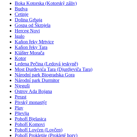
Boka Kotorska (Kotorský záliv)
Budva
Cetinje
Dolina Grbaja
Gospa od Škrpjela
Herceg Novi
Igalo
Kaňon řeky Mrtvice
Kaňon řeky Tara
Klášter Morača
Kotor
Ledena Pečina (Ledová jeskyně)
Most Đurđevića Tara (Djurdjeviča Tara)
Národní park Biogradska Gora
Národní park Durmitor
Njeguši
Ostrov Ada Bojana
Perast
Pivský monastýr
Plav
Pljevlja
Pohoří Bjelasica
Pohoří Komovi
Pohoří Lovćen (Lovčen)
Pohoří Prokletije (Prokleté hory)