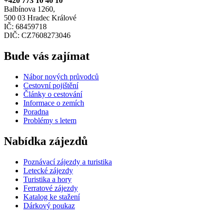
+420 773 10 40 10
Balbínova 1260,
500 03 Hradec Králové
IČ: 68459718
DIČ: CZ7608273046
Bude vás zajímat
Nábor nových průvodců
Cestovní pojištění
Články o cestování
Informace o zemích
Poradna
Problémy s letem
Nabídka zájezdů
Poznávací zájezdy a turistika
Letecké zájezdy
Turistika a hory
Ferratové zájezdy
Katalog ke stažení
Dárkový poukaz