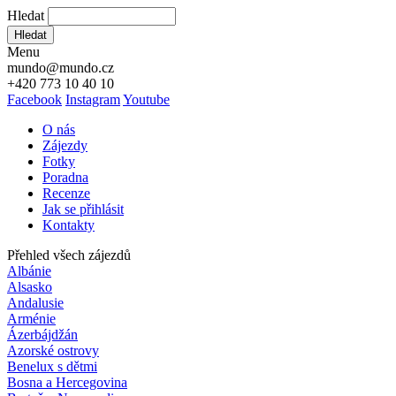
Hledat
Hledat
Menu
mundo@mundo.cz
+420 773 10 40 10
Facebook
Instagram
Youtube
O nás
Zájezdy
Fotky
Poradna
Recenze
Jak se přihlásit
Kontakty
Přehled všech zájezdů
Albánie
Alsasko
Andalusie
Arménie
Ázerbájdžán
Azorské ostrovy
Benelux s dětmi
Bosna a Hercegovina