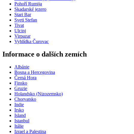
Pohoří Rumija
Skadarské jezero
Stari Bar
Sveti Stefan
Tivat
Ulcinj
Virpazar
Vyhlídka Čurovac
Informace o dalších zemích
Albánie
Bosna a Hercegovina
Černá Hora
Finsko
Gruzie
Holandsko (Nizozemsko)
Chorvatsko
Indie
Irsko
Island
Istanbul
Itálie
Izrael a Palestina