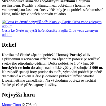
Středomořské slunečné s vydatnými srážkami
a bujným
rostlinstvem. Rozdíly v klimatu mezi pobřežím a horami ve
vnitrozemí jsou často značné; v létě, kdy je na pobřeží středomořské
klima, může být v horách opravdu chladno.
Cesta ke čtvrté nejvyšší hoře Korsiky Paglia Orba vede zeleným
údolím
Reliéf
Korsika má členité západní pobřeží. Hornatý
Portský záliv
s přírodními rezervacemi ležícími na západním pobřeží je součástí
světového přírodního dědictví. Délka pobřeží je 1 047 km.
50
horských vrcholů
dosahuje nadmořské výšky přesahující
2 000 m
.
Na západě spadají hory prudce do moře, východní pobřeží je méně
dramatické a kolem Alérie je dokonce příbřežní nížina vhodná
k rozsáhlejšímu zemědělství. Na východním pobřeží se nachází
široké písečné pláže, laguny i bažiny.
Nejvyšší hora
Monte Cinto
(2 706 m)