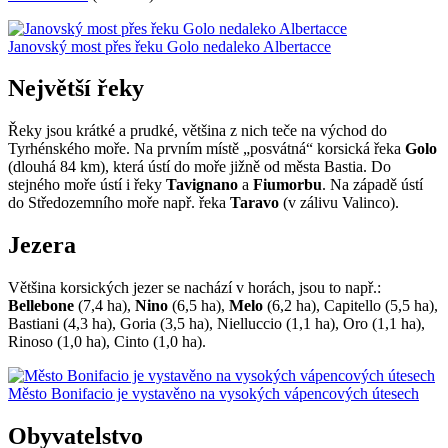
Janovský most přes řeku Golo nedaleko Albertacce
Největší řeky
Řeky jsou krátké a prudké, většina z nich teče na východ do
Tyrhénského moře. Na prvním místě „posvátná“ korsická řeka
Golo
(dlouhá 84 km), která ústí do moře jižně od města Bastia. Do
stejného moře ústí i řeky
Tavignano
a
Fiumorbu
. Na západě ústí
do Středozemního moře např. řeka
Taravo
(v zálivu Valinco).
Jezera
Většina korsických jezer se nachází v horách, jsou to např.:
Bellebone
(7,4 ha),
Nino
(6,5 ha),
Melo
(6,2 ha), Capitello (5,5 ha),
Bastiani (4,3 ha), Goria (3,5 ha), Nielluccio (1,1 ha), Oro (1,1 ha),
Rinoso (1,0 ha), Cinto (1,0 ha).
Město Bonifacio je vystavěno na vysokých vápencových útesech
Obyvatelstvo