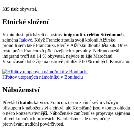
335 tisíc
obyvatel.
Etnické složení
V minulosti přicházeli na ostrov
imigranti z celého Středomoří
,
zejména
Italové
. Když Francie ztratila svoji kolonii Alžírsko,
proudili sem také Francouzi, kteří v Alžírsku dlouhá léta žili. Dnes
roste počet Francouzů přicházejících z pevniny. Nefrancouzští
imigranti tvoří asi 14 % obyvatel, nejvíce tu žije Maročanů.
V současné době žije na ostrově přibližně 60 % rodilých Korsičanů.
Hřbitov utopených námořníků v Bonifaciu
Náboženství
Převládá
katolická víra
. Francouzi jsou známí svým vlažným
přístupem k náboženství a církvi, ale Korsičané jsou v tomto ohledu
o něco konzervativnější. Náboženské zanícení se projevuje zejména
při velikonočních procesích. Katolicismus ale nevylučuje
přetrvávání tradiční pověrčivosti.