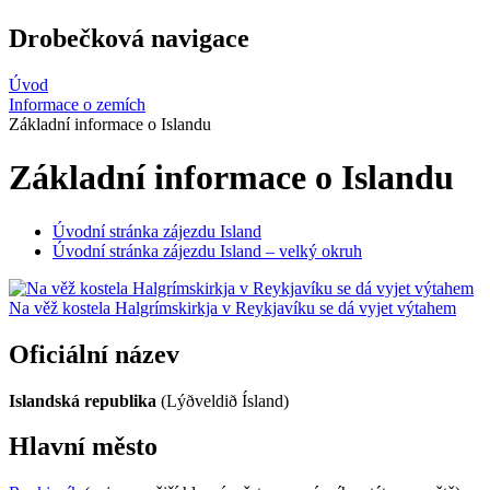
Drobečková navigace
Úvod
Informace o zemích
Základní informace o Islandu
Základní informace o Islandu
Úvodní stránka zájezdu Island
Úvodní stránka zájezdu Island – velký okruh
Na věž kostela Halgrímskirkja v Reykjavíku se dá vyjet výtahem
Oficiální název
Islandská republika
(Lýðveldið Ísland)
Hlavní město