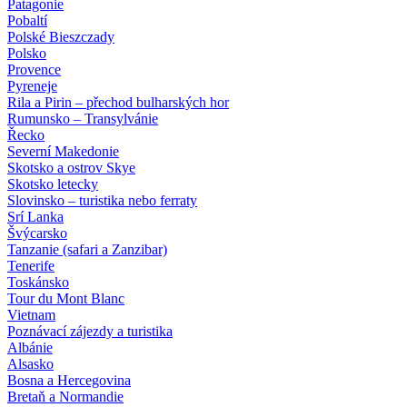
Patagonie
Pobaltí
Polské Bieszczady
Polsko
Provence
Pyreneje
Rila a Pirin – přechod bulharských hor
Rumunsko – Transylvánie
Řecko
Severní Makedonie
Skotsko a ostrov Skye
Skotsko letecky
Slovinsko – turistika nebo ferraty
Srí Lanka
Švýcarsko
Tanzanie (safari a Zanzibar)
Tenerife
Toskánsko
Tour du Mont Blanc
Vietnam
Poznávací zájezdy
a turistika
Albánie
Alsasko
Bosna a Hercegovina
Bretaň a Normandie