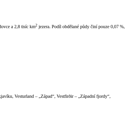
2
dovce a 2,8 tisíc km
jezera. Podíl obdělané půdy činí pouze 0,07 %,
javíku, Vesturland – „Západ“, Vestfirðir – „Západní fjordy“,