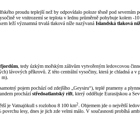
Golfského proudu teplejší než by odpovídalo poloze těsně pod severním
ysočině ve vnitrozemí se teplota v lednu průměrně pohybuje kolem -1
kem leží významná trvalá tlaková níže nazývaná
Islandská tlaková ní
a
fjordům
, tedy úzkým mořským zálivům vytvořeným ledovcovou činnost
ch) lávových příkrovů. Z této centrální vysočiny, která je chladná a v
 m).
samotný pojem pochází od zdejšího „Geysiru“), teplé prameny a plynné 
slandem prochází
středoatlantský rift
, který odděluje Eurasijskou a Se
2
ětší je Vatnajökull s rozlohou 8 100 km
. Objemem jde o největší ledov
% povrchu lesy, dnes je jich zde velmi málo. V současnosti probíhá amb