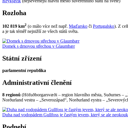
Reykjavík
(nejsevernější hlavní město suverénního státu na světě)
Rozloha
2
102 819 km
(o málo více než např.
Maďarsko
či
Portugalsko
). Z ce
a je tak téměř nejnižší ze všech států světa.
Domek s drnovou střechou v Glaumbær
Státní zřízení
parlamentní republika
Administrativní členění
8 regionů
(Höfuðborgarsvæði – region hlavního města, Suðurnes – „Již
Norðurland vestra – „Severozápad“, Norðurland eystra – „Severovýc
Duha nad vodopádem Gullfoss je častým jevem, který se ale neokouká
Podnebí