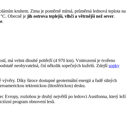
 polárním kruhem. Zima je poměrně mírná, průměrná lednová teplota na
0 °C. Obecně je
jih ostrova teplejší, vlhčí a větrnější než sever
.
že
.
í, má velmi dlouhé pobřeží (4 970 km). Vnitrozemí je tvořeno
 podstatě neobyvatelná, ční několik sopečných kuželů. Zdejší
sopky
vývěry. Díky široce dostupné geotermální energii a řadě silných
veroamerickou tektonickou (litosférickou) desku.
ec Evropy, rozlohou je druhý největší po ledovci Austfonna, který leží
iciózní program obnovení lesů.