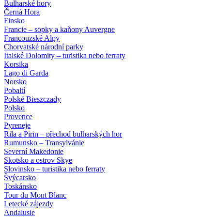
Bulharské hory
Černá Hora
Finsko
Francie – sopky a kaňony Auvergne
Francouzské Alpy
Chorvatské národní parky
Italské Dolomity – turistika nebo ferraty
Korsika
Lago di Garda
Norsko
Pobaltí
Polské Bieszczady
Polsko
Provence
Pyreneje
Rila a Pirin – přechod bulharských hor
Rumunsko – Transylvánie
Severní Makedonie
Skotsko a ostrov Skye
Slovinsko – turistika nebo ferraty
Švýcarsko
Toskánsko
Tour du Mont Blanc
Letecké zájezdy
Andalusie