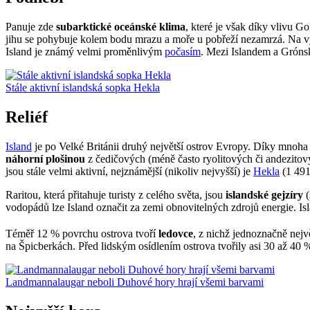
Panuje zde
subarktické oceánské klima
, které je však díky vlivu 
jihu se pohybuje kolem bodu mrazu a moře u pobřeží nezamrzá. Na v
Island je známý velmi proměnlivým
počasím
. Mezi Islandem a Gróns
Stále aktivní islandská sopka Hekla
Reliéf
Island
je po Velké Británii druhý největší ostrov Evropy. Díky mnoh
náhorní plošinou
z čedičových (méně často ryolitových či andezitový
jsou stále velmi aktivní, nejznámější (nikoliv nejvyšší) je
Hekla
(1 491
Raritou, která přitahuje turisty z celého světa, jsou
islandské gejzíry
(
vodopádů lze Island označit za zemi obnovitelných zdrojů energie. I
Téměř 12 % povrchu ostrova tvoří
ledovce
, z nichž jednoznačně nejv
na Špicberkách. Před lidským osídlením ostrova tvořily asi 30 až 40 
Landmannalaugar neboli Duhové hory hrají všemi barvami