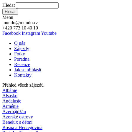
Hledat
Hledat
Menu
mundo@mundo.cz
+420 773 10 40 10
Facebook
Instagram
Youtube
O nás
Zájezdy
Fotky
Poradna
Recenze
Jak se přihlásit
Kontakty
Přehled všech zájezdů
Albánie
Alsasko
Andalusie
Arménie
Ázerbájdžán
Azorské ostrovy
Benelux s dětmi
Bosna a Hercegovina