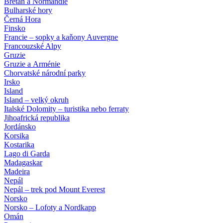
Bretaň a Normandie
Bulharské hory
Černá Hora
Finsko
Francie – sopky a kaňony Auvergne
Francouzské Alpy
Gruzie
Gruzie a Arménie
Chorvatské národní parky
Irsko
Island
Island – velký okruh
Italské Dolomity – turistika nebo ferraty
Jihoafrická republika
Jordánsko
Korsika
Kostarika
Lago di Garda
Madagaskar
Madeira
Nepál
Nepál – trek pod Mount Everest
Norsko
Norsko – Lofoty a Nordkapp
Omán