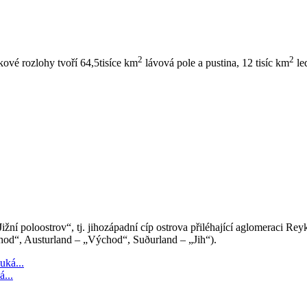
2
2
lkové rozlohy tvoří 64,5tisíce km
lávová pole a pustina, 12 tisíc km
le
ní poloostrov“, tj. jihozápadní cíp ostrova přiléhající aglomeraci Reyk
hod“, Austurland – „Východ“, Suðurland – „Jih“).
...