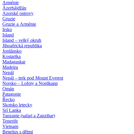
Arménie
Ázerbájdžán
Azorské ostrovy
Gruzie
Gruzie a Arménie
Irsko
Island
Island – velký okruh
Jihoafrická republika
Jordánsko
Kostarika
Madagaskar
Madeira
Nepál
Nepál – trek pod Mount Everest
Norsko – Lofoty a Nordkapp
Omán
Patagonie
Řecko
Skotsko letecky
Srí Lanka
Tanzanie (safari a Zanzibar)
Tenerife
Vietnam
Benelux s dětmi