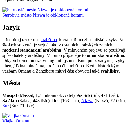
Starobylé město Nizwa je obklopené horami
Jazyk
Úředním jazykem je
arabština
, která patří mezi semitské jazyky. Ve
školách se vyučuje stejně jako v ostatních arabských zemích
moderní standardní arabština
. V mluveném projevu se používají
spíše dialekty arabštiny. V tomto případě je to
ománská arabština
.
Díky velkému množství migrantů jsou dalšími používanými jazyky
i bengálština, hindština, urdština či tamilština. Kvůli historickým
vazbám Ománu a Zanzibaru mluví část obyvatel také
svahilsky
.
Města
Masqat
(Maskat, 1,7 milionu obyvatel),
As-Sīb
(Síb, 471 tisíc),
Salālah
(Salála, 448 tisíc),
Ibrí
(163 tisíc),
Nizwa
(Nazvá, 72 tisíc),
Sur
(Súr, 71 tisíc).
Vlajka Ománu