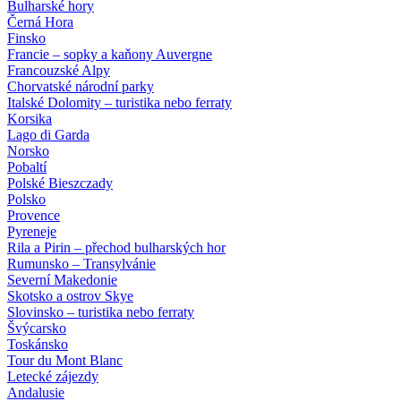
Bulharské hory
Černá Hora
Finsko
Francie – sopky a kaňony Auvergne
Francouzské Alpy
Chorvatské národní parky
Italské Dolomity – turistika nebo ferraty
Korsika
Lago di Garda
Norsko
Pobaltí
Polské Bieszczady
Polsko
Provence
Pyreneje
Rila a Pirin – přechod bulharských hor
Rumunsko – Transylvánie
Severní Makedonie
Skotsko a ostrov Skye
Slovinsko – turistika nebo ferraty
Švýcarsko
Toskánsko
Tour du Mont Blanc
Letecké zájezdy
Andalusie