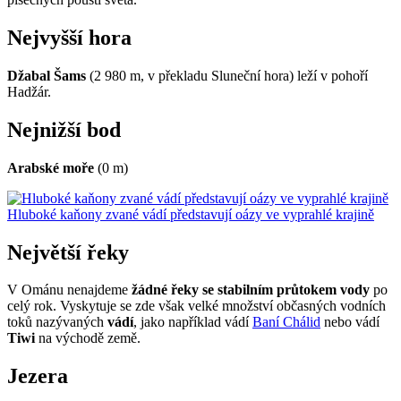
Nejvyšší hora
Džabal Šams
(2 980 m, v překladu Sluneční hora) leží v pohoří
Hadžár.
Nejnižší bod
Arabské moře
(0 m)
Hluboké kaňony zvané vádí představují oázy ve vyprahlé krajině
Největší řeky
V Ománu nenajdeme
žádné řeky se stabilním průtokem vody
po
celý rok. Vyskytuje se zde však velké množství občasných vodních
toků nazývaných
vádí
, jako například vádí
Baní Chálid
nebo vádí
Tiwi
na východě země.
Jezera