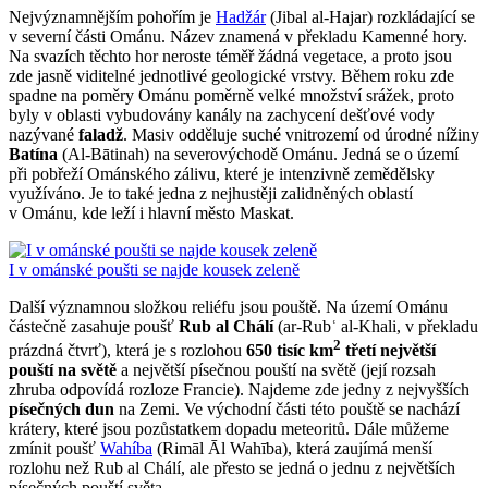
Nejvýznamnějším pohořím je
Hadžár
(Jibal al-Hajar) rozkládající se
v severní části Ománu. Název znamená v překladu Kamenné hory.
Na svazích těchto hor neroste téměř žádná vegetace, a proto jsou
zde jasně viditelné jednotlivé geologické vrstvy. Během roku zde
spadne na poměry Ománu poměrně velké množství srážek, proto
byly v oblasti vybudovány kanály na zachycení dešťové vody
nazývané
faladž
. Masiv odděluje suché vnitrozemí od úrodné nížiny
Batína
(Al-Bātinah) na severovýchodě Ománu. Jedná se o území
při pobřeží Ománského zálivu, které je intenzivně zemědělsky
využíváno. Je to také jedna z nejhustěji zalidněných oblastí
v Ománu, kde leží i hlavní město Maskat.
I v ománské poušti se najde kousek zeleně
Další významnou složkou reliéfu jsou pouště. Na území Ománu
částečně zasahuje poušť
Rub al Chálí
(ar-Rubʿ al-Khali, v překladu
2
prázdná čtvrť), která je s rozlohou
650 tisíc km
třetí největší
pouští na světě
a největší písečnou pouští na světě (její rozsah
zhruba odpovídá rozloze Francie). Najdeme zde jedny z nejvyšších
písečných dun
na Zemi. Ve východní části této pouště se nachází
krátery, které jsou pozůstatkem dopadu meteoritů. Dále můžeme
zmínit poušť
Wahíba
(Rimāl Āl Wahība), která zaujímá menší
rozlohu než Rub al Chálí, ale přesto se jedná o jednu z největších
písečných pouští světa.