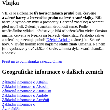
Vlajka
Vlajka je složena ze
tří horizontálních pruhů bílé, červené
a zelené barvy a červeného pruhu na levé straně vlajky
. Bílá
barva je symbolem míru a prosperity. Červená značí boj a ochranu
před nepřáteli. Zelená je znakem úrodnosti země. Podle
neoficiálního výkladu představuje bílá náboženského vůdce Ománu
imáma, červená je typická na barvách vlajek států Perského zálivu
a zelená reprezentuje pohoří
Džebel Achdar
známé jako Zelené
hory. V levém horním rohu najdeme
státní znak Ománu
. Na něm
jsou vyobrazeny dvě zkřížené šavle, zahnutá dýka zvaná chandžar
a opasek.
Přejít na úvodní stránku zájezdu Omán
Geografické informace o dalších zemích
Základní informace o Albánii
Základní informace o Alsasku
Základní informace o Andalusii
Základní informace o Andoře
Základní informace o Arménii
Základní informace o
Ázerbájdžánu