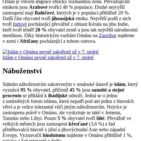
Omán je vlivem migrace etnicky rozmanitou zemí. Převažujícím
etnikem jsou
Arabové
tvořící 48 % populace. Druhé nejvyšší
zastoupení mají
Balúčové
, kterých je v populaci přibližně 20 %.
Další část obyvatel tvoří
jihoasijská
etnika. Největší podíl z nich
tvoří
Indové
pocházející převážně z oblasti Kérala na jihu Indie,
kteří tvoří téměř
20 %
obyvatel země a jsou tak největší národnostní
menšinou. Díky historickým vazbám Ománu na
Zanzibar
najdeme
v zemi i
Afričany
pocházející z tohoto ostrova.
Islám v Ománu pevně zakořenil už v 7. století
Náboženství
Státním náboženstvím zakotveným v ománské ústavě je
islám
, který
vyznává
95 %
obyvatel, přičemž
45 %
jsou
sunnité a stejné
procento
se přiklání k
ibádijské
odnoži. Jedná se o jednu
z umírněných forem islámu, která nepatří pod ani jednu z hlavních
větví a je velice tolerantní vůči jiným náboženstvím. Nejvíce je
zastoupena právě v Ománu, ale vyskytuje se také v Jemenu,
Tunisku nebo Libyi. Pouze
5 %
obyvatel tvoří
šíité
. Převážně ve
velkých městech jsou zastoupeni
křesťané
(3,6 %) z řad
přistěhovalců hlavně z jižní a jihovýchodní Asie nebo západní
Evropy. Vyznavačů
hinduismu
najdeme v Ománu přibližně 1 %,
nejvíce z řad migrantů z Indie.