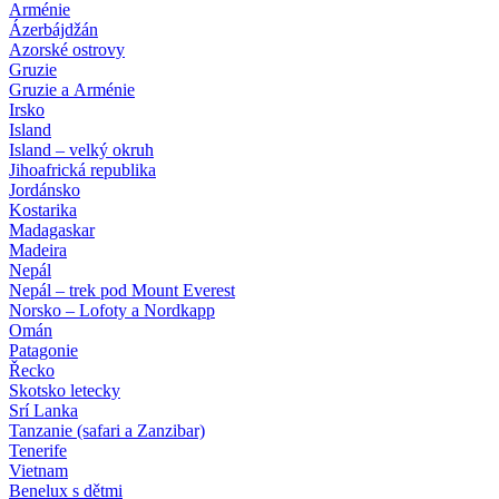
Arménie
Ázerbájdžán
Azorské ostrovy
Gruzie
Gruzie a Arménie
Irsko
Island
Island – velký okruh
Jihoafrická republika
Jordánsko
Kostarika
Madagaskar
Madeira
Nepál
Nepál – trek pod Mount Everest
Norsko – Lofoty a Nordkapp
Omán
Patagonie
Řecko
Skotsko letecky
Srí Lanka
Tanzanie (safari a Zanzibar)
Tenerife
Vietnam
Benelux s dětmi