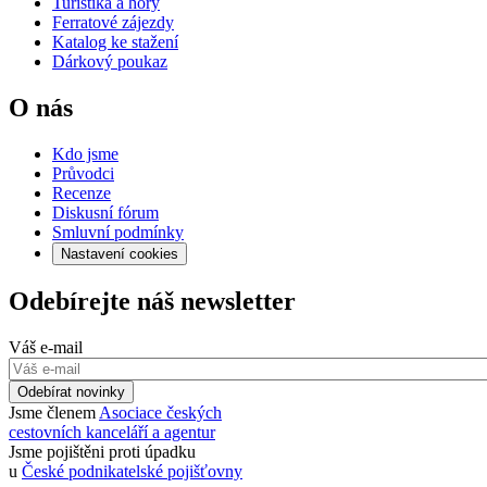
Turistika a hory
Ferratové zájezdy
Katalog ke stažení
Dárkový poukaz
O nás
Kdo jsme
Průvodci
Recenze
Diskusní fórum
Smluvní podmínky
Nastavení cookies
Odebírejte náš newsletter
Váš e-mail
Odebírat novinky
Jsme členem
Asociace českých
cestovních kanceláří a agentur
Jsme pojištěni proti úpadku
u
České podnikatelské pojišťovny