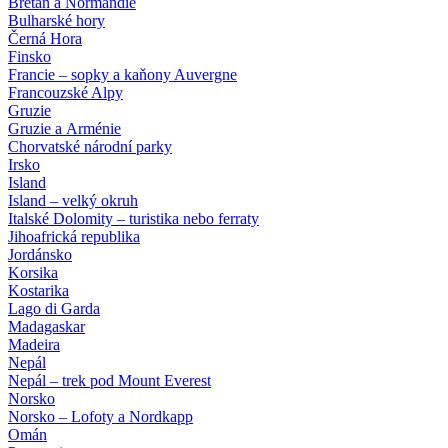
Bretaň a Normandie
Bulharské hory
Černá Hora
Finsko
Francie – sopky a kaňony Auvergne
Francouzské Alpy
Gruzie
Gruzie a Arménie
Chorvatské národní parky
Irsko
Island
Island – velký okruh
Italské Dolomity – turistika nebo ferraty
Jihoafrická republika
Jordánsko
Korsika
Kostarika
Lago di Garda
Madagaskar
Madeira
Nepál
Nepál – trek pod Mount Everest
Norsko
Norsko – Lofoty a Nordkapp
Omán