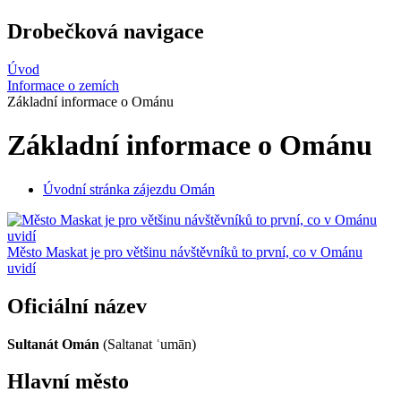
Drobečková navigace
Úvod
Informace o zemích
Základní informace o Ománu
Základní informace o Ománu
Úvodní stránka zájezdu Omán
Město Maskat je pro většinu návštěvníků to první, co v Ománu
uvidí
Oficiální název
Sultanát Omán
(Saltanat ʿumān)
Hlavní město