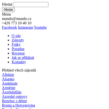
Hledat
Hledat
Menu
mundo@mundo.cz
+420 773 10 40 10
Facebook
Instagram
Youtube
O nás
Zájezdy
Fotky
Poradna
Recenze
Jak se přihlásit
Kontakty
Přehled všech zájezdů
Albánie
Alsasko
Andalusie
Arménie
Ázerbájdžán
Azorské ostrovy
Benelux s dětmi
Bosna a Hercegovina