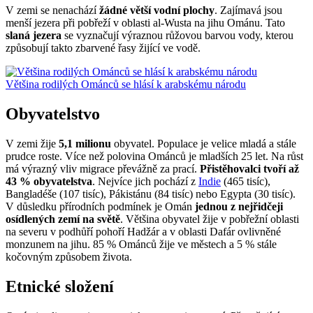
V zemi se nenachází
žádné větší vodní plochy
. Zajímavá jsou
menší jezera při pobřeží v oblasti al-Wusta na jihu Ománu. Tato
slaná jezera
se vyznačují výraznou růžovou barvou vody, kterou
způsobují takto zbarvené řasy žijící ve vodě.
Většina rodilých Ománců se hlásí k arabskému národu
Obyvatelstvo
V zemi žije
5,1 milionu
obyvatel. Populace je velice mladá a stále
prudce roste. Více než polovina Ománců je mladších 25 let. Na růst
má výrazný vliv migrace převážně za prací.
Přistěhovalci tvoří až
43 % obyvatelstva
. Nejvíce jich pochází z
Indie
(465 tisíc),
Bangladéše (107 tisíc), Pákistánu (84 tisíc) nebo Egypta (30 tisíc).
V důsledku přírodních podmínek je Omán
jednou z nejřidčeji
osídlených zemí na světě
. Většina obyvatel žije v pobřežní oblasti
na severu v podhůří pohoří Hadžár a v oblasti Dafár ovlivněné
monzunem na jihu. 85 % Ománců žije ve městech a 5 % stále
kočovným způsobem života.
Etnické složení