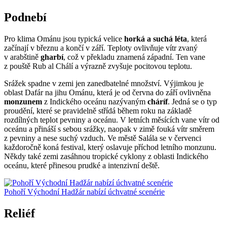
Podnebí
Pro klima Ománu jsou typická velice
horká a suchá léta
, která
začínají v březnu a končí v září. Teploty ovlivňuje vítr zvaný
v arabštině
gharbí
, což v překladu znamená západní. Ten vane
z pouště Rub al Chálí a výrazně zvyšuje pocitovou teplotu.
Srážek spadne v zemi jen zanedbatelné množství. Výjimkou je
oblast Dafár na jihu Ománu, která je od června do září ovlivněna
monzunem
z Indického oceánu nazývaným
cháríf
. Jedná se o typ
proudění, které se pravidelně střídá během roku na základě
rozdílných teplot pevniny a oceánu. V letních měsících vane vítr od
oceánu a přináší s sebou srážky, naopak v zimě fouká vítr směrem
z pevniny a nese suchý vzduch. Ve městě Salála se v červenci
každoročně koná festival, který oslavuje příchod letního monzunu.
Někdy také zemi zasáhnou tropické cyklony z oblasti Indického
oceánu, které přinesou prudké a intenzivní deště.
Pohoří Východní Hadžár nabízí úchvatné scenérie
Reliéf