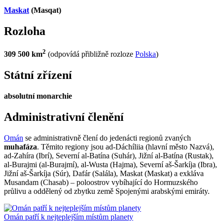
Maskat
(Masqat)
Rozloha
2
309 500 km
(odpovídá přibližně rozloze
Polska
)
Státní zřízení
absolutní monarchie
Administrativní členění
Omán
se administrativně člení do jedenácti regionů zvaných
muhafáza
. Těmito regiony jsou ad-Dáchíliia (hlavní město Nazvá),
ad-Zahíra (Ibrí), Severní al-Batína (Suhár), Jižní al-Batína (Rustak),
al-Burajmi (al-Burajmí), al-Wusta (Hajma), Severní aš-Šarkíja (Ibra),
Jižní aš-Šarkíja (Súr), Dafár (Salála), Maskat (Maskat) a exkláva
Musandam (Chasab) – poloostrov vybíhající do Hormuzského
průlivu a oddělený od zbytku země Spojenými arabskými emiráty.
Omán patří k nejteplejším místům planety