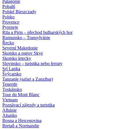
Patagonie
Pobaltí
Polské Bieszczady
Polsko
Provence
Pyreneje
Rila a Pirin – přechod bulharských hor
Rumunsko – Transylvánie
Řecko
Severní Makedonie
Skotsko a ostrov Skye
Skotsko letecky
Slovinsko – turistika nebo ferraty
Srí Lanka
Švýcarsko
Tanzanie (safari a Zanzibar)
Tenerife
Toskánsko
Tour du Mont Blanc
Vietnam
Poznávací zájezdy
a turistika
Albánie
Alsasko
Bosna a Hercegovina
Bretaň a Normandie