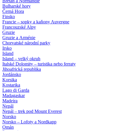
Bretaň a Normandie
Bulharské hory
Černá Hora
Finsko
Francie – sopky a kaňony Auvergne
Francouzské Alpy
Gruzie
Gruzie a Arménie
Chorvatské národní parky
Irsko
Island
Island – velký okruh
Italské Dolomity – turistika nebo ferraty
Jihoafrická republika
Jordánsko
Korsika
Kostarika
Lago di Garda
Madagaskar
Madeira
Nepál
Nepál – trek pod Mount Everest
Norsko
Norsko – Lofoty a Nordkapp
Omán