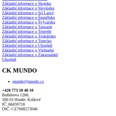
Základní informace o Skotsku
Základní informace o Slovinsku
Základní informace o Srí Lance
Základní informace o Španělsku
Základní informace o Švýcarsku
Základní informace o Tanzanii
Základní informace o Tenerife
Základní informace o Toskánsku
Základní informace o Turecku
Základní informace o Ukrajině
Základní informace o Vietnamu
Základní informace o Zakarpatské
Ukrajině
CK MUNDO
mundo@mundo.cz
+420 773 10 40 10
Balbínova 1260,
500 03 Hradec Králové
IČ: 68459718
DIČ: CZ7608273046