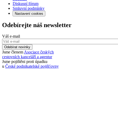
Diskusní fórum
Smluvní podmínky
Nastavení cookies
Odebírejte náš newsletter
Váš e-mail
Odebírat novinky
Jsme členem
Asociace českých
cestovních kanceláří a agentur
Jsme pojištěni proti úpadku
u
České podnikatelské pojišťovny