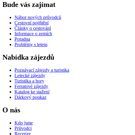
Bude vás zajímat
Nábor nových průvodců
Cestovní pojištění
Články o cestování
Informace o zemích
Poradna
Problémy s letem
Nabídka zájezdů
Poznávací zájezdy a turistika
Letecké zájezdy
Turistika a hory
Ferratové zájezdy
Katalog ke stažení
Dárkový poukaz
O nás
Kdo jsme
Průvodci
Recenze