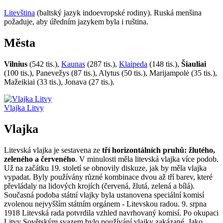
Litevština
(baltský jazyk indoevropské rodiny). Ruská menšina
požaduje, aby úředním jazykem byla i ruština.
Města
Vilnius
(542 tis.),
Kaunas
(287 tis.),
Klaipeda
(148 tis.),
Šiauliai
(100 tis.), Panevežys (87 tis.), Alytus (50 tis.), Marijampolė (35 tis.),
Mažeikiai (33 tis.), Jonava (27 tis.).
Vlajka Litvy
Vlajka
Litevská vlajka je sestavena ze
tří horizontálních pruhů: žlutého,
zeleného a červeného
. V minulosti měla litevská vlajka více podob.
Už na začátku 19. století se obnovily diskuze, jak by měla vlajka
vypadat. Byly používány různé kombinace dvou až tří barev, které
převládaly na lidových krojích (červená, žlutá, zelená a bílá).
Současná podoba státní vlajky byla ustanovena speciální komisí
zvolenou nejvyšším státním orgánem - Litevskou radou. 9. srpna
1918 Litevská rada potvrdila vzhled navrhovaný komisí. Po okupaci
Litvy Sovětským svazem bylo používání vlajky zakázané. Jako