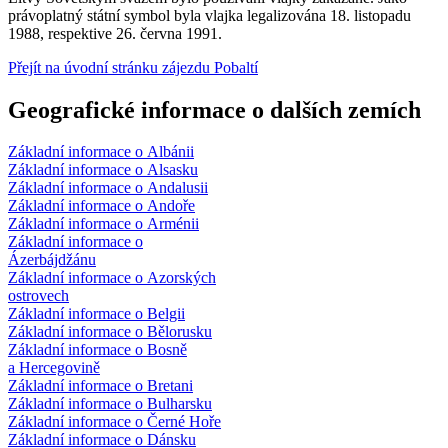
právoplatný státní symbol byla vlajka legalizována 18. listopadu
1988, respektive 26. června 1991.
Přejít na úvodní stránku zájezdu Pobaltí
Geografické informace o dalších zemích
Základní informace o Albánii
Základní informace o Alsasku
Základní informace o Andalusii
Základní informace o Andoře
Základní informace o Arménii
Základní informace o
Ázerbájdžánu
Základní informace o Azorských
ostrovech
Základní informace o Belgii
Základní informace o Bělorusku
Základní informace o Bosně
a Hercegovině
Základní informace o Bretani
Základní informace o Bulharsku
Základní informace o Černé Hoře
Základní informace o Dánsku