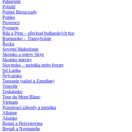
Patagonie
Pobaltí
Polské Bieszczady
Polsko
Provence
Pyreneje
Rila a Pirin – přechod bulharských hor
Rumunsko – Transylvánie
Řecko
Severní Makedonie
Skotsko a ostrov Skye
Skotsko letecky
Slovinsko – turistika nebo ferraty
Srí Lanka
Švýcarsko
Tanzanie (safari a Zanzibar)
Tenerife
Toskánsko
Tour du Mont Blanc
Vietnam
Poznávací zájezdy
a turistika
Albánie
Alsasko
Bosna a Hercegovina
Bretaň a Normandie