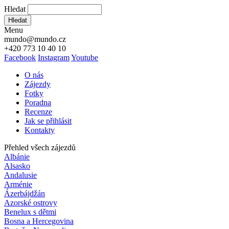
Hledat
Hledat
Menu
mundo@mundo.cz
+420 773 10 40 10
Facebook
Instagram
Youtube
O nás
Zájezdy
Fotky
Poradna
Recenze
Jak se přihlásit
Kontakty
Přehled všech zájezdů
Albánie
Alsasko
Andalusie
Arménie
Ázerbájdžán
Azorské ostrovy
Benelux s dětmi
Bosna a Hercegovina