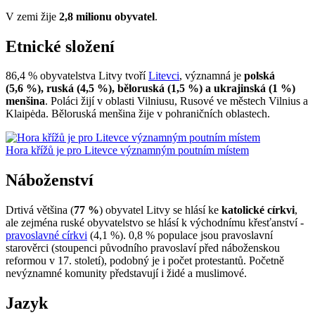
V zemi žije
2,8 milionu obyvatel
.
Etnické složení
86,4 % obyvatelstva Litvy tvoří
Litevci
, významná je
polská
(5,6 %), ruská (4,5 %), běloruská (1,5 %) a ukrajinská (1 %)
menšina
. Poláci žijí v oblasti Vilniusu, Rusové ve městech Vilnius a
Klaipėda. Běloruská menšina žije v pohraničních oblastech.
Hora křížů je pro Litevce významným poutním místem
Náboženství
Drtivá většina (
77 %
) obyvatel Litvy se hlásí ke
katolické církvi
,
ale zejména ruské obyvatelstvo se hlásí k východnímu křesťanství -
pravoslavné církvi
(4,1 %). 0,8 % populace jsou pravoslavní
starověrci (stoupenci původního pravoslaví před náboženskou
reformou v 17. století), podobný je i počet protestantů. Početně
nevýznamné komunity představují i židé a muslimové.
Jazyk