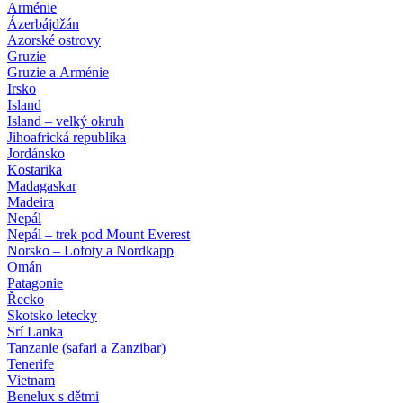
Arménie
Ázerbájdžán
Azorské ostrovy
Gruzie
Gruzie a Arménie
Irsko
Island
Island – velký okruh
Jihoafrická republika
Jordánsko
Kostarika
Madagaskar
Madeira
Nepál
Nepál – trek pod Mount Everest
Norsko – Lofoty a Nordkapp
Omán
Patagonie
Řecko
Skotsko letecky
Srí Lanka
Tanzanie (safari a Zanzibar)
Tenerife
Vietnam
Benelux s dětmi