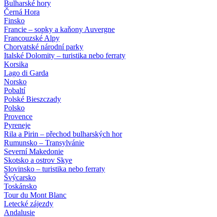
Bulharské hory
Černá Hora
Finsko
Francie – sopky a kaňony Auvergne
Francouzské Alpy
Chorvatské národní parky
Italské Dolomity – turistika nebo ferraty
Korsika
Lago di Garda
Norsko
Pobaltí
Polské Bieszczady
Polsko
Provence
Pyreneje
Rila a Pirin – přechod bulharských hor
Rumunsko – Transylvánie
Severní Makedonie
Skotsko a ostrov Skye
Slovinsko – turistika nebo ferraty
Švýcarsko
Toskánsko
Tour du Mont Blanc
Letecké zájezdy
Andalusie