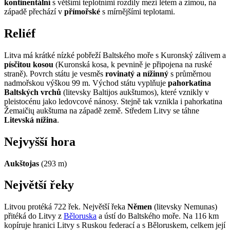
kontinentální
s většími teplotními rozdíly mezi létem a zimou, na
západě přechází v
přímořské
s mírnějšími teplotami.
Reliéf
Litva má krátké nízké pobřeží Baltského moře s Kuronský zálivem a
písčitou kosou
(Kuronská kosa, k pevnině je připojena na ruské
straně). Povrch státu je vesměs
rovinatý a nížinný
s průměrnou
nadmořskou výškou 99 m. Východ státu vyplňuje
pahorkatina
Baltských vrchů
(litevsky Baltijos aukštumos), které vznikly v
pleistocénu jako ledovcové nánosy. Stejně tak vznikla i pahorkatina
Žemaičių aukštuma na západě země. Středem Litvy se táhne
Litevská nížina
.
Nejvyšší hora
Aukštojas
(293 m)
Největší řeky
Litvou protéká 722 řek. Největší řeka
Němen
(litevsky Nemunas)
přitéká do Litvy z
Běloruska
a ústí do Baltského moře. Na 116 km
kopíruje hranici Litvy s Ruskou federací a s Běloruskem, celkem její