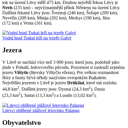
tok na území Litvy měří 475 km. Druhou největší řekou Litvy je
Neris
(235 km) – nejvýznamnější přítok Němenu na území Litvy.
Dalšími řekami Litvy jsou: Šventoji (246 km), Šešupė (209 km),
Nevėžis (209 km), Minija (202 km), Merkys (190 km), Jūra
(172 km) a Venta (161 km).
Vodní hrad Trakai leží na jezeře Galvė
Jezera
V Litvě se nachází více než 3 000 jezer, která jsou, podobně jako
jinde v Pobaltí, ledovcového původu. Pozornost si zaslouží zejména
jezero
Vištytis
(litevsky Vištyčio ežeras). Pro velkou rozmanitost
flóry a fauny bývá někdy nazýváno evropským Bajkalem.
Největším jezerem v Litvě je jezero
Drūkšiai
, které má rozlohu
2
2
44,8 km
. Dalšími jezery jsou: Dysnai (24,3 km
), Dusia
2
2
2
(23,3 km
), Sartai (13,3 km
) a Luodis (13,02 km
).
Litevci oblíbené plážové letovisko Palanga
Obyvatelstvo