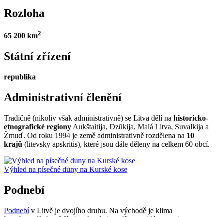
Rozloha
2
65 200 km
Státní zřízení
republika
Administrativní členění
Tradičně (nikoliv však administrativně) se Litva dělí na
historicko-
etnografické regiony
Aukštaitija, Dzūkija, Malá Litva, Suvalkija a
Žmuď. Od roku 1994 je země administrativně rozdělena na
10
krajů
(litevsky apskritis), které jsou dále děleny na celkem 60 obcí.
Výhled na písečné duny na Kurské kose
Podnebí
Podnebí
v Litvě je dvojího druhu. Na východě je klima