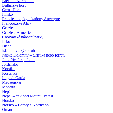
Bretaň a Normandie
Bulharské hory
Černá Hora
Finsko
Francie – sopky a kaňony Auvergne
Francouzské Alpy
Gruzie
Gruzie a Arménie
Chorvatské národní parky
Irsko
Island
Island – velký okruh
Italské Dolomity – turistika nebo ferraty
Jihoafrická republika
Jordánsko
Korsika
Kostarika
Lago di Garda
Madagaskar
Madeira
Nepál
Nepál – trek pod Mount Everest
Norsko
Norsko – Lofoty a Nordkapp
Omán