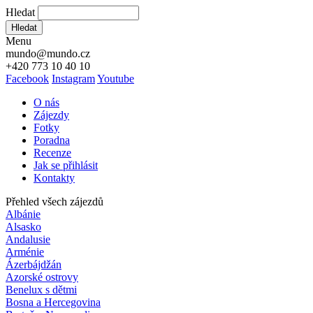
Hledat
Hledat
Menu
mundo@mundo.cz
+420 773 10 40 10
Facebook
Instagram
Youtube
O nás
Zájezdy
Fotky
Poradna
Recenze
Jak se přihlásit
Kontakty
Přehled všech zájezdů
Albánie
Alsasko
Andalusie
Arménie
Ázerbájdžán
Azorské ostrovy
Benelux s dětmi
Bosna a Hercegovina