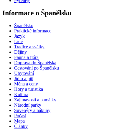
Pyreneje
Informace o Španělsku
Španělsko
Praktické informace
Jazyk
Lidé
Tradice a svátky
Dějiny
Fauna a flóra
Doprava do Španělska
Cestování po Španělsku
Ubytování
Jídlo a pití
Měna a ceny
Hory a turistika
Kultura
Zajímavosti a památky
Národní parky
Suvenýry a nákupy
Počasí
Mapa
Články