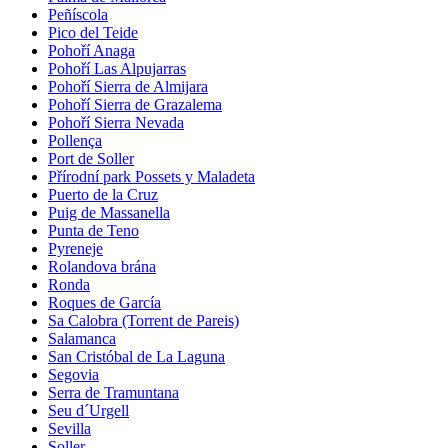
Peñíscola
Pico del Teide
Pohoří Anaga
Pohoří Las Alpujarras
Pohoří Sierra de Almijara
Pohoří Sierra de Grazalema
Pohoří Sierra Nevada
Pollença
Port de Soller
Přírodní park Possets y Maladeta
Puerto de la Cruz
Puig de Massanella
Punta de Teno
Pyreneje
Rolandova brána
Ronda
Roques de García
Sa Calobra (Torrent de Pareis)
Salamanca
San Cristóbal de La Laguna
Segovia
Serra de Tramuntana
Seu d´Urgell
Sevilla
Soller