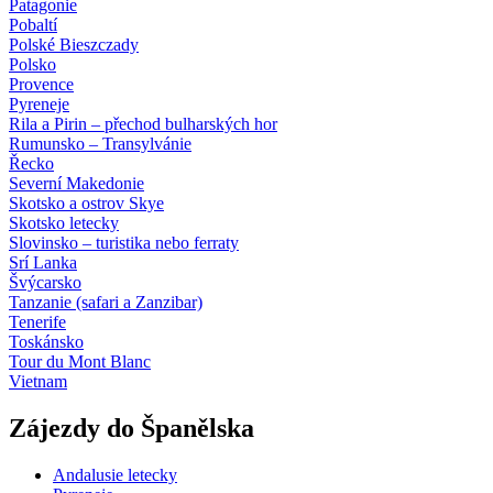
Patagonie
Pobaltí
Polské Bieszczady
Polsko
Provence
Pyreneje
Rila a Pirin – přechod bulharských hor
Rumunsko – Transylvánie
Řecko
Severní Makedonie
Skotsko a ostrov Skye
Skotsko letecky
Slovinsko – turistika nebo ferraty
Srí Lanka
Švýcarsko
Tanzanie (safari a Zanzibar)
Tenerife
Toskánsko
Tour du Mont Blanc
Vietnam
Zájezdy do Španělska
Andalusie letecky