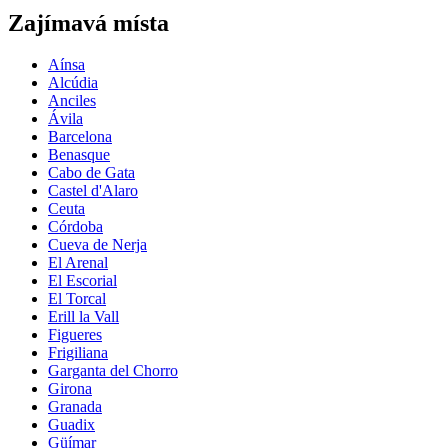
Zajímavá místa
Aínsa
Alcúdia
Anciles
Ávila
Barcelona
Benasque
Cabo de Gata
Castel d'Alaro
Ceuta
Córdoba
Cueva de Nerja
El Arenal
El Escorial
El Torcal
Erill la Vall
Figueres
Frigiliana
Garganta del Chorro
Girona
Granada
Guadix
Güímar