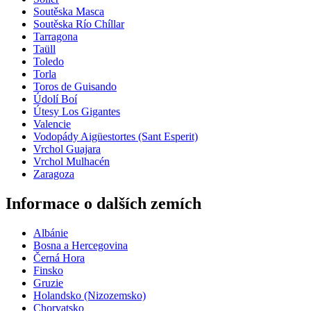
Soutěska Masca
Soutěska Río Chíllar
Tarragona
Taüll
Toledo
Torla
Toros de Guisando
Údolí Boí
Útesy Los Gigantes
Valencie
Vodopády Aigüestortes (Sant Esperit)
Vrchol Guajara
Vrchol Mulhacén
Zaragoza
Informace o dalších zemích
Albánie
Bosna a Hercegovina
Černá Hora
Finsko
Gruzie
Holandsko (Nizozemsko)
Chorvatsko