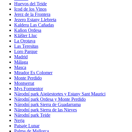
Huevos del Teide
Icod de los Vinos
Jerez de la Frontera
Jezero Estany Llebreta
Kaldera Las Cañadas
Kaňon Ordesa
Klášter Lluc
La Orotava
Las Teresitas
Loro Parque
Madrid
Málaga
Masca
Mirador Es Colomer
Monte Perdido
Montserrat
Mys Formentor
Národní park Aigüestortes y Estany Sant Maurici
Národní park Ordesa y Monte Perdido
Národní park Sierra de Guadarrama
Národní park Sierra de las Nieves
Národní park Teide
Nerja
Paisaje Lunar
Palma de Mallorca