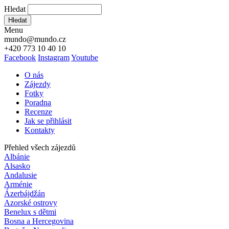
Hledat
Hledat
Menu
mundo@mundo.cz
+420 773 10 40 10
Facebook
Instagram
Youtube
O nás
Zájezdy
Fotky
Poradna
Recenze
Jak se přihlásit
Kontakty
Přehled všech zájezdů
Albánie
Alsasko
Andalusie
Arménie
Ázerbájdžán
Azorské ostrovy
Benelux s dětmi
Bosna a Hercegovina