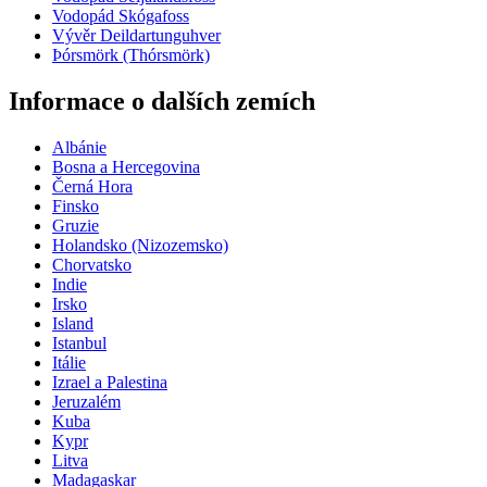
Vodopád Skógafoss
Vývěr Deildartunguhver
Þórsmörk (Thórsmörk)
Informace o dalších zemích
Albánie
Bosna a Hercegovina
Černá Hora
Finsko
Gruzie
Holandsko (Nizozemsko)
Chorvatsko
Indie
Irsko
Island
Istanbul
Itálie
Izrael a Palestina
Jeruzalém
Kuba
Kypr
Litva
Madagaskar