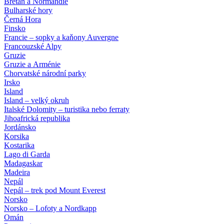
Bretaň a Normandie
Bulharské hory
Černá Hora
Finsko
Francie – sopky a kaňony Auvergne
Francouzské Alpy
Gruzie
Gruzie a Arménie
Chorvatské národní parky
Irsko
Island
Island – velký okruh
Italské Dolomity – turistika nebo ferraty
Jihoafrická republika
Jordánsko
Korsika
Kostarika
Lago di Garda
Madagaskar
Madeira
Nepál
Nepál – trek pod Mount Everest
Norsko
Norsko – Lofoty a Nordkapp
Omán