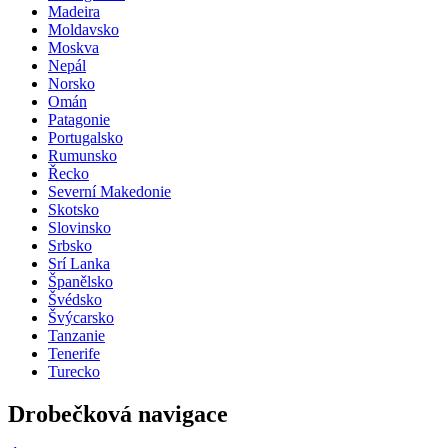
Madeira
Moldavsko
Moskva
Nepál
Norsko
Omán
Patagonie
Portugalsko
Rumunsko
Řecko
Severní Makedonie
Skotsko
Slovinsko
Srbsko
Srí Lanka
Španělsko
Švédsko
Švýcarsko
Tanzanie
Tenerife
Turecko
Drobečková navigace