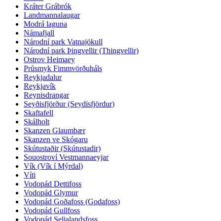
Kráter Grábrók
Landmannalaugar
Modrá laguna
Námafjall
Národní park Vatnajökull
Národní park Þingvellir (Thingvellir)
Ostrov Heimaey
Průsmyk Fimmvörðuháls
Reykjadalur
Reykjavík
Reynisdrangar
Seyðisfjörður (Seydisfjördur)
Skaftafell
Skálholt
Skanzen Glaumbær
Skanzen ve Skógaru
Skútustaðir (Skútustadir)
Souostroví Vestmannaeyjar
Vík (Vík í Mýrdal)
Víti
Vodopád Dettifoss
Vodopád Glymur
Vodopád Goðafoss (Godafoss)
Vodopád Gullfoss
Vodopád Seljalandsfoss