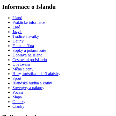
Informace o Islandu
Island
Praktické informace
Lidé
Jazyk
Tradice a svátky
Dějiny
Fauna a flóra
Sopky a polární záře
Doprava na Island
Cestování po Islandu
Ubytování
Měna a ceny
Hory, turistika a další aktivity
Sport
Islandská hudba a knihy
Suvenýry a nákupy
Počasí
Mapa
Odkazy
Články