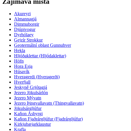
Zajímavá místa
Akureyri
Almannagjá
Dimmuborgir
Djúpivogur
Dyrhólaey
Gejzír Strokkur
Geotermální oblast Gunnuhver
Hekla
Hljóðaklettar (Hljódaklettar)
Höfn
Hora Esja
Húsavík
Hveragerdi (Hveragerði)
Hverfjall
Jeskyně Grjótagjá
Jezero Jökulsárlón
Jezero Mývatn
Jezero Þingvallavatn (Thingvallavatn)
Jökulsárgljúfur
Kaňon Ásbyrgi
Kaňon Fjaðrárgljúfur (Fjadrárgljúfur)
Kirkjubæjarklaustur
Krafla