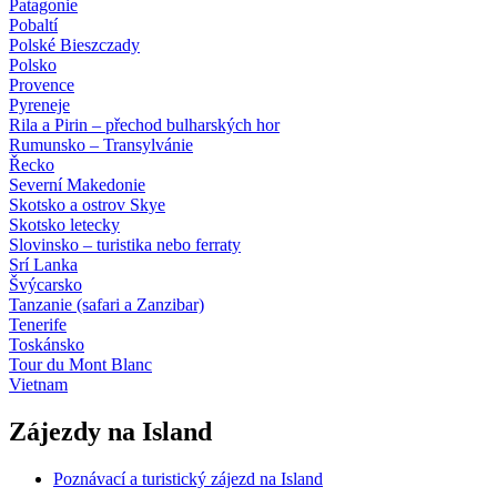
Patagonie
Pobaltí
Polské Bieszczady
Polsko
Provence
Pyreneje
Rila a Pirin – přechod bulharských hor
Rumunsko – Transylvánie
Řecko
Severní Makedonie
Skotsko a ostrov Skye
Skotsko letecky
Slovinsko – turistika nebo ferraty
Srí Lanka
Švýcarsko
Tanzanie (safari a Zanzibar)
Tenerife
Toskánsko
Tour du Mont Blanc
Vietnam
Zájezdy na Island
Poznávací a turistický zájezd na Island