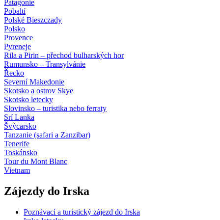
Patagonie
Pobaltí
Polské Bieszczady
Polsko
Provence
Pyreneje
Rila a Pirin – přechod bulharských hor
Rumunsko – Transylvánie
Řecko
Severní Makedonie
Skotsko a ostrov Skye
Skotsko letecky
Slovinsko – turistika nebo ferraty
Srí Lanka
Švýcarsko
Tanzanie (safari a Zanzibar)
Tenerife
Toskánsko
Tour du Mont Blanc
Vietnam
Zájezdy do Irska
Poznávací a turistický zájezd do Irska