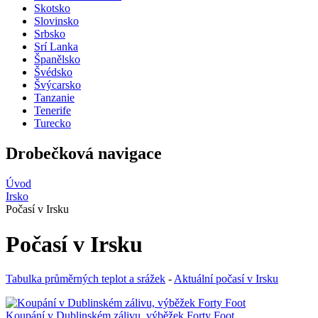
Skotsko
Slovinsko
Srbsko
Srí Lanka
Španělsko
Švédsko
Švýcarsko
Tanzanie
Tenerife
Turecko
Drobečková navigace
Úvod
Irsko
Počasí v Irsku
Počasí v Irsku
Tabulka průměrných teplot a srážek
-
Aktuální počasí v Irsku
Koupání v Dublinském zálivu, výběžek Forty Foot