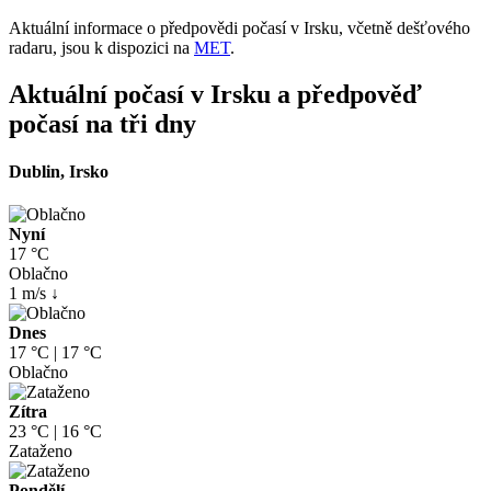
Aktuální informace o předpovědi počasí v Irsku, včetně dešťového
radaru, jsou k dispozici na
MET
.
Aktuální počasí v Irsku a předpověď
počasí na tři dny
Dublin, Irsko
Nyní
17 °C
Oblačno
1 m/s ↓
Dnes
17 °C | 17 °C
Oblačno
Zítra
23 °C | 16 °C
Zataženo
Pondělí