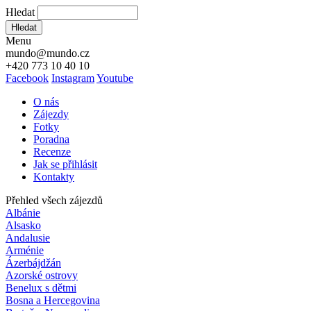
Hledat
Hledat
Menu
mundo@mundo.cz
+420 773 10 40 10
Facebook
Instagram
Youtube
O nás
Zájezdy
Fotky
Poradna
Recenze
Jak se přihlásit
Kontakty
Přehled všech zájezdů
Albánie
Alsasko
Andalusie
Arménie
Ázerbájdžán
Azorské ostrovy
Benelux s dětmi
Bosna a Hercegovina