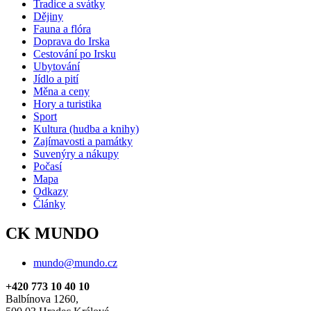
Tradice a svátky
Dějiny
Fauna a flóra
Doprava do Irska
Cestování po Irsku
Ubytování
Jídlo a pití
Měna a ceny
Hory a turistika
Sport
Kultura (hudba a knihy)
Zajímavosti a památky
Suvenýry a nákupy
Počasí
Mapa
Odkazy
Články
CK MUNDO
mundo@mundo.cz
+420 773 10 40 10
Balbínova 1260,