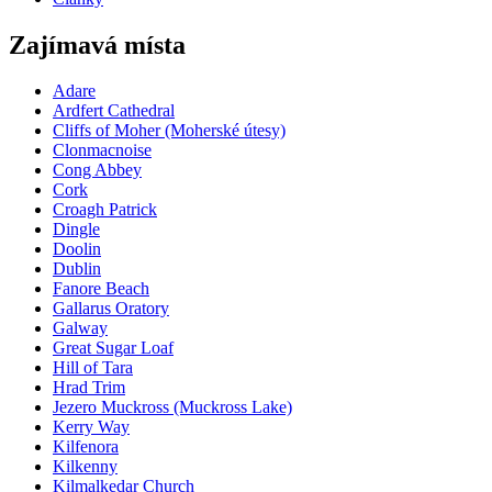
Zajímavá místa
Adare
Ardfert Cathedral
Cliffs of Moher (Moherské útesy)
Clonmacnoise
Cong Abbey
Cork
Croagh Patrick
Dingle
Doolin
Dublin
Fanore Beach
Gallarus Oratory
Galway
Great Sugar Loaf
Hill of Tara
Hrad Trim
Jezero Muckross (Muckross Lake)
Kerry Way
Kilfenora
Kilkenny
Kilmalkedar Church