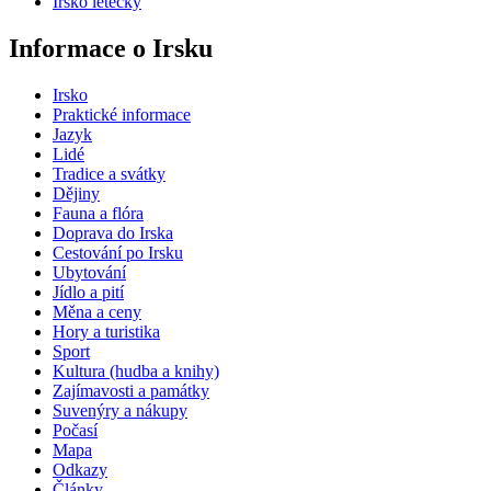
Irsko letecky
Informace o Irsku
Irsko
Praktické informace
Jazyk
Lidé
Tradice a svátky
Dějiny
Fauna a flóra
Doprava do Irska
Cestování po Irsku
Ubytování
Jídlo a pití
Měna a ceny
Hory a turistika
Sport
Kultura (hudba a knihy)
Zajímavosti a památky
Suvenýry a nákupy
Počasí
Mapa
Odkazy
Články