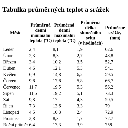
Tabulka průměrných teplot a srážek
Průměrná
Průměrná
Průměrná
délka
Průměrné
denní
denní
Měsíc
slunečního
srážky
minimální
maximální
svitu
(mm)
teplota (°C)
teplota (°C)
(v hodinách)
Leden
2,4
8,1
1,9
62,6
Únor
2,3
8,3
2,7
48,8
Březen
3,4
10,2
3,5
52,7
Duben
4,6
12,1
5,3
54,1
Květen
6,9
14,8
6,2
59,5
Červen
9,6
17,6
5,8
66,7
Červenec
11,7
19,5
5,3
56,2
Srpen
11,5
19,2
5,1
73,3
Září
9,8
17
4,3
59,5
Říjen
7,3
13,6
3,3
79
Listopad
4,5
10,3
2,4
72,9
Prosinec
2,8
8,3
1,7
72,7
Roční průměr
6,4
13,3
3,9
758