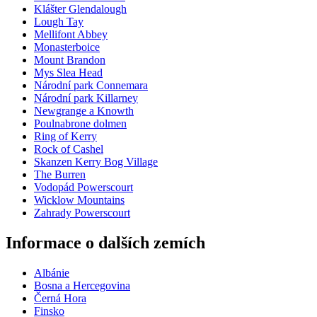
Klášter Glendalough
Lough Tay
Mellifont Abbey
Monasterboice
Mount Brandon
Mys Slea Head
Národní park Connemara
Národní park Killarney
Newgrange a Knowth
Poulnabrone dolmen
Ring of Kerry
Rock of Cashel
Skanzen Kerry Bog Village
The Burren
Vodopád Powerscourt
Wicklow Mountains
Zahrady Powerscourt
Informace o dalších zemích
Albánie
Bosna a Hercegovina
Černá Hora
Finsko