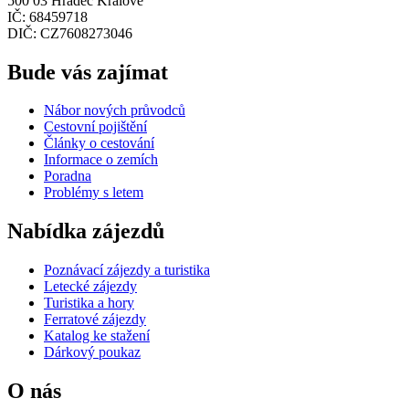
500 03 Hradec Králové
IČ: 68459718
DIČ: CZ7608273046
Bude vás zajímat
Nábor nových průvodců
Cestovní pojištění
Články o cestování
Informace o zemích
Poradna
Problémy s letem
Nabídka zájezdů
Poznávací zájezdy a turistika
Letecké zájezdy
Turistika a hory
Ferratové zájezdy
Katalog ke stažení
Dárkový poukaz
O nás