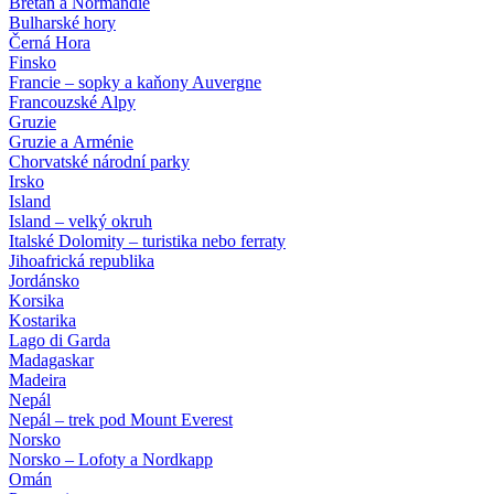
Bretaň a Normandie
Bulharské hory
Černá Hora
Finsko
Francie – sopky a kaňony Auvergne
Francouzské Alpy
Gruzie
Gruzie a Arménie
Chorvatské národní parky
Irsko
Island
Island – velký okruh
Italské Dolomity – turistika nebo ferraty
Jihoafrická republika
Jordánsko
Korsika
Kostarika
Lago di Garda
Madagaskar
Madeira
Nepál
Nepál – trek pod Mount Everest
Norsko
Norsko – Lofoty a Nordkapp
Omán