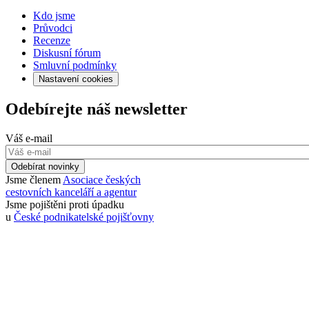
Kdo jsme
Průvodci
Recenze
Diskusní fórum
Smluvní podmínky
Nastavení cookies
Odebírejte náš newsletter
Váš e-mail
Odebírat novinky
Jsme členem
Asociace českých
cestovních kanceláří a agentur
Jsme pojištěni proti úpadku
u
České podnikatelské pojišťovny