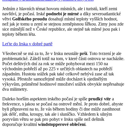
Jedním z hlavních témat hovoru místních, ale i turistů, kteří zemi
navštíví, je počasí. Irské
podnebí je mírné
a díky severoatlantické
větvi
Golfského proudu
dosahují místní teploty vyšších hodnot,
než jak je tomu u zemí se stejnou zeměpisnou šířkou. Zimy jsou zde
sice mírnější než v České republice, ale stejně tak mírné jsou pak i
teploty během léta.
Leťte do Irska v dobré partě
Všeobecně se má za to, že v Irsku neustále
prší
. Toto tvrzení je ale
problematické. Záleží totiž na tom, v které části ostrova se nacházíte.
Počet deštivých dní za rok se může pohybovat mezi 150 na
východním pobřeží až po 225 v určitých oblastech na pobřeží
západním. Hustota srážek pak také celkově nebývá zase až tak
vysoká. Přestože samozřejmě může docházet k ojedinělým
výkyvům, průměrné hodinové množství srážek obvykle nepřesahuje
dva milimetry.
Daleko horším aspektem irského počasí je spíše
prudký vítr
a
frekvence, s jakou se počasí na ostrově mění. Je proto dobré, abyste
byli připraveni na to, že vás během hodiny či dne může zastihnout
jak déšť, mlha, kroupy, tak ale i sluníčko. Vzhledem k silným
poryvům větru se pak pro pobyt v Irsku spíše než deštník
doporučuje kvalitní
windstopperové oblečení
.