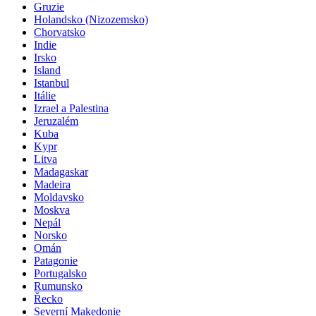
Gruzie
Holandsko (Nizozemsko)
Chorvatsko
Indie
Irsko
Island
Istanbul
Itálie
Izrael a Palestina
Jeruzalém
Kuba
Kypr
Litva
Madagaskar
Madeira
Moldavsko
Moskva
Nepál
Norsko
Omán
Patagonie
Portugalsko
Rumunsko
Řecko
Severní Makedonie