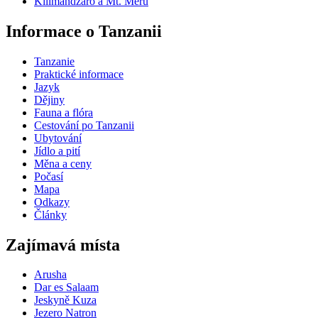
Kilimandžáro a Mt. Meru
Informace o Tanzanii
Tanzanie
Praktické informace
Jazyk
Dějiny
Fauna a flóra
Cestování po Tanzanii
Ubytování
Jídlo a pití
Měna a ceny
Počasí
Mapa
Odkazy
Články
Zajímavá místa
Arusha
Dar es Salaam
Jeskyně Kuza
Jezero Natron