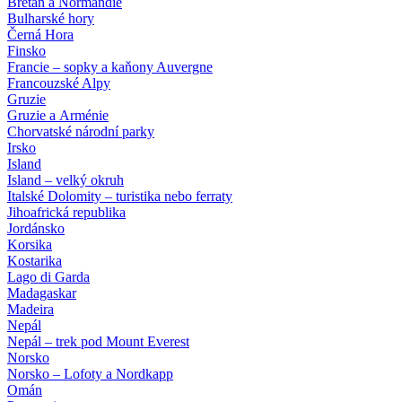
Bretaň a Normandie
Bulharské hory
Černá Hora
Finsko
Francie – sopky a kaňony Auvergne
Francouzské Alpy
Gruzie
Gruzie a Arménie
Chorvatské národní parky
Irsko
Island
Island – velký okruh
Italské Dolomity – turistika nebo ferraty
Jihoafrická republika
Jordánsko
Korsika
Kostarika
Lago di Garda
Madagaskar
Madeira
Nepál
Nepál – trek pod Mount Everest
Norsko
Norsko – Lofoty a Nordkapp
Omán