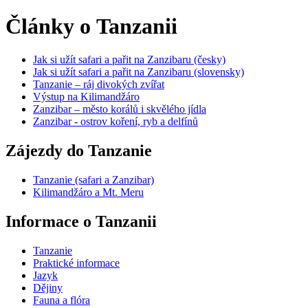
Články o Tanzanii
Jak si užít safari a pařit na Zanzibaru (česky)
Jak si užít safari a pařit na Zanzibaru (slovensky)
Tanzanie – ráj divokých zvířat
Výstup na Kilimandžáro
Zanzibar – město korálů i skvělého jídla
Zanzibar - ostrov koření, ryb a delfínů
Zájezdy do Tanzanie
Tanzanie (safari a Zanzibar)
Kilimandžáro a Mt. Meru
Informace o Tanzanii
Tanzanie
Praktické informace
Jazyk
Dějiny
Fauna a flóra