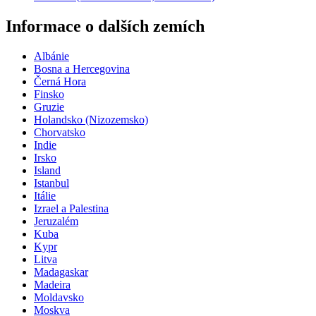
Informace o dalších zemích
Albánie
Bosna a Hercegovina
Černá Hora
Finsko
Gruzie
Holandsko (Nizozemsko)
Chorvatsko
Indie
Irsko
Island
Istanbul
Itálie
Izrael a Palestina
Jeruzalém
Kuba
Kypr
Litva
Madagaskar
Madeira
Moldavsko
Moskva