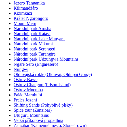
Jezero Tanganika
Kilimandžáro
Kizimkazi
Kráter Ngorongoro
Mount Meru
Národní park Arusha
Národní park Katavi
Národní park Lake Manyara
Národní park Mikumi
Národní park Serengeti
Národní park Tarangire
Národní park Udzungwa Mountains
Ngare Sero (Engaresero)
Nungwi
Olduvajská rokle (Olduvai, Oldupai Gorge)
Ostrov Bawe
Ostrov Changuu (Prison Island)
Ostrov Mnemba
Palác Maruhubi
Prales Jozani
Shifting Sands (Pohyblivé písky)
Spice tour (Zanzibar)
Uluguru Mountains
Velká příkopová propadlina
Zanzibar (Kamenné město, Stone Town)