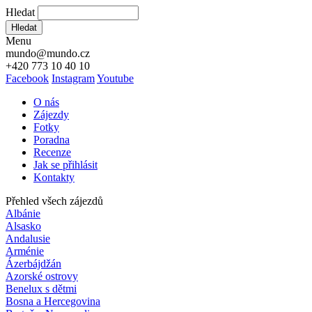
Hledat
Hledat
Menu
mundo@mundo.cz
+420 773 10 40 10
Facebook
Instagram
Youtube
O nás
Zájezdy
Fotky
Poradna
Recenze
Jak se přihlásit
Kontakty
Přehled všech zájezdů
Albánie
Alsasko
Andalusie
Arménie
Ázerbájdžán
Azorské ostrovy
Benelux s dětmi
Bosna a Hercegovina