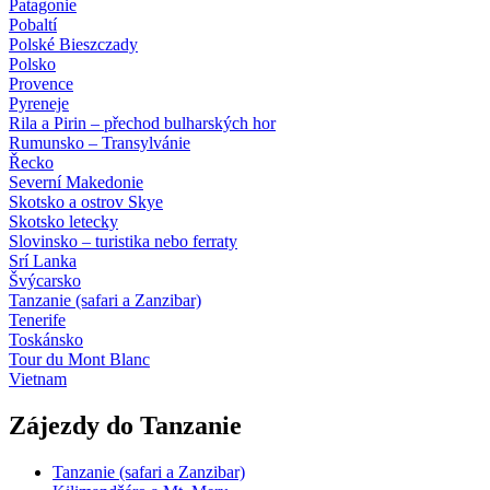
Patagonie
Pobaltí
Polské Bieszczady
Polsko
Provence
Pyreneje
Rila a Pirin – přechod bulharských hor
Rumunsko – Transylvánie
Řecko
Severní Makedonie
Skotsko a ostrov Skye
Skotsko letecky
Slovinsko – turistika nebo ferraty
Srí Lanka
Švýcarsko
Tanzanie (safari a Zanzibar)
Tenerife
Toskánsko
Tour du Mont Blanc
Vietnam
Zájezdy do Tanzanie
Tanzanie (safari a Zanzibar)