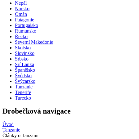
Nepál
Norsko
Omán
Patagonie
Portugalsko
Rumunsko
Řecko
Severní Makedonie
Skotsko
Slovinsko
Srbsko
Srí Lanka
Španělsko
Švédsko
Švýcarsko
Tanzanie
Tenerife
Turecko
Drobečková navigace
Úvod
Tanzanie
Články o Tanzanii