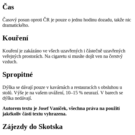
Čas
Časový posun oproti ČR je pouze o jednu hodinu dozadu, takže nic
dramatického.
Kouření
Kouření je zakázáno ve všech uzavřených i částečně uzavřených
veřejných prostorách. Na cigaretu si musíte dojít ven na čerstvý
vzduch.
Spropitné
Dýška se dávají pouze v kavárnách a restauracích s obsluhou u
stolů. Výše je na vašem uvážení, 10–15 % neurazí. V barech se
dýška nedávají.
Autorem textu je Josef Vaníček, všechna práva na použití
jakékoliv části textu vyhrazena.
Zájezdy do Skotska