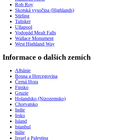
Rob Roy
Skotská vysočina (Highlands)
Stirling
Talisker
Ullapool
Vodopád Mealt Falls
Wallace Monument
West Highland Way
Informace o dalších zemích
Albánie
Bosna a Hercegovina
Černá Hora
Finsko
Gruzie
Holandsko (Nizozemsko)
Chorvatsko
Indie
Irsko
Island
Istanbul
Itálie
Izrael a Palestina