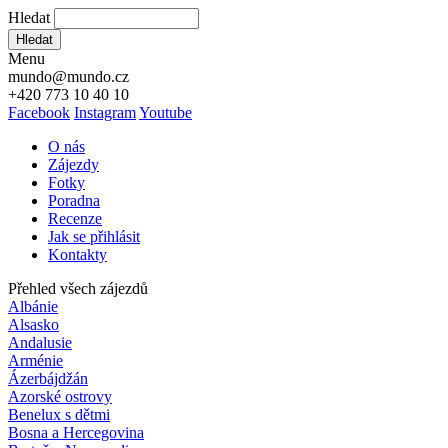
Hledat
Hledat
Menu
mundo@mundo.cz
+420 773 10 40 10
Facebook
Instagram
Youtube
O nás
Zájezdy
Fotky
Poradna
Recenze
Jak se přihlásit
Kontakty
Přehled všech zájezdů
Albánie
Alsasko
Andalusie
Arménie
Ázerbájdžán
Azorské ostrovy
Benelux s dětmi
Bosna a Hercegovina