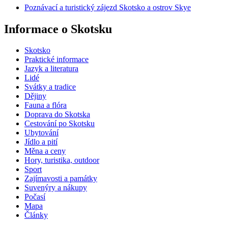
Poznávací a turistický zájezd Skotsko a ostrov Skye
Informace o Skotsku
Skotsko
Praktické informace
Jazyk a literatura
Lidé
Svátky a tradice
Dějiny
Fauna a flóra
Doprava do Skotska
Cestování po Skotsku
Ubytování
Jídlo a pití
Měna a ceny
Hory, turistika, outdoor
Sport
Zajímavosti a památky
Suvenýry a nákupy
Počasí
Mapa
Články