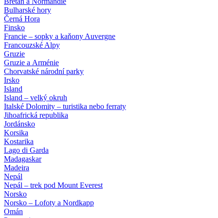
Bretaň a Normandie
Bulharské hory
Černá Hora
Finsko
Francie – sopky a kaňony Auvergne
Francouzské Alpy
Gruzie
Gruzie a Arménie
Chorvatské národní parky
Irsko
Island
Island – velký okruh
Italské Dolomity – turistika nebo ferraty
Jihoafrická republika
Jordánsko
Korsika
Kostarika
Lago di Garda
Madagaskar
Madeira
Nepál
Nepál – trek pod Mount Everest
Norsko
Norsko – Lofoty a Nordkapp
Omán