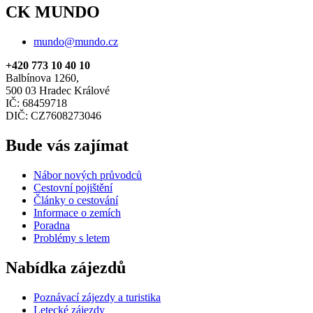
CK MUNDO
mundo@mundo.cz
+420 773 10 40 10
Balbínova 1260,
500 03 Hradec Králové
IČ: 68459718
DIČ: CZ7608273046
Bude vás zajímat
Nábor nových průvodců
Cestovní pojištění
Články o cestování
Informace o zemích
Poradna
Problémy s letem
Nabídka zájezdů
Poznávací zájezdy a turistika
Letecké zájezdy