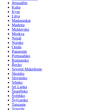
Jeruzalém
Kuba
Kypr
Litva
Madagaskar
Madeira
Moldavsko
Moskva
Nepál
Norsko
Omán
Patagonie
Portugalsko
Rumunsko
Řecko
Severní Makedonie
Skotsko
Slovinsko
Srbsko
Srí Lanka
Španělsko
Švédsko
Švýcarsko
Tanzanie
Tenerife