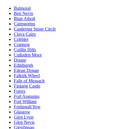
Balmoral
Ben Nevis
Blair Atholl
Cairngorms
Castlerigg Stone Circle
Clava Cairn
Cobbler
Crannog
Cuillin Hills
Culloden Moor
Doune
Edinburgh
Eilean Donan
Falkirk Wheel
Falls of Measach
Finlarig Castle
Forres
Fort Augustus
Fort William
Fortingall Yew
Glasgow
Glen Lyon
Glen Nevis
Glenfinnan