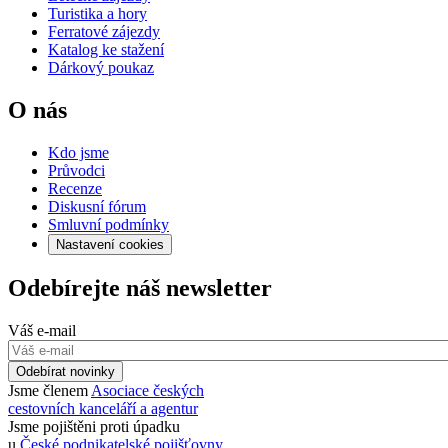
Turistika a hory
Ferratové zájezdy
Katalog ke stažení
Dárkový poukaz
O nás
Kdo jsme
Průvodci
Recenze
Diskusní fórum
Smluvní podmínky
Nastavení cookies
Odebírejte náš newsletter
Váš e-mail
Odebírat novinky
Jsme členem
Asociace českých
cestovních kanceláří a agentur
Jsme pojištěni proti úpadku
u
České podnikatelské pojišťovny