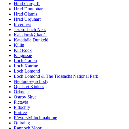
Hrad Corgarff
Hrad Dunnottar
Hrad Glamis
Hrad Urquhart
Inverness
Jezero Loch Ness
Kaledonský kanál
Katedrála Dunkeld
Killin
Kilt Rock
Kingussie
Loch Garten
Loch Katrine
Loch Lomond
Loch Lomond & The Trossachs National Park
Neptunovy schody
Opatství Kinloss
Orkneje
Ostrov Skye
Pictavia
Pitlochry
Portree
Převorství Inchmahome
Quiraing
Rannoch Moor