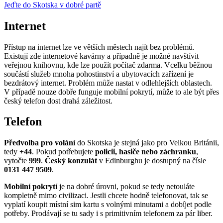
Jeďte do Skotska v dobré partě
Internet
Přístup na internet lze ve větších městech najít bez problémů.
Existují zde internetové kavárny a případně je možné navštívit
veřejnou knihovnu, kde lze použít počítač zdarma. Vcelku běžnou
součástí služeb mnoha pohostinství a ubytovacích zařízení je
bezdrátový internet. Problém může nastat v odlehlejších oblastech.
V případě nouze dobře funguje mobilní pokrytí, může to ale být přes
český telefon dost drahá záležitost.
Telefon
Předvolba pro volání
do Skotska je stejná jako pro Velkou Británii,
tedy
+44
. Pokud potřebujete
policii, hasiče nebo záchranku
,
vytočte
999
.
Český konzulát
v Edinburghu je dostupný na čísle
0131 447 9509
.
Mobilní pokrytí
je na dobré úrovni, pokud se tedy netouláte
kompletně mimo civilizaci. Jestli chcete hodně telefonovat, tak se
vyplatí koupit místní sim kartu s volnými minutami a dobíjet podle
potřeby. Prodávají se tu sady i s primitivním telefonem za pár liber.