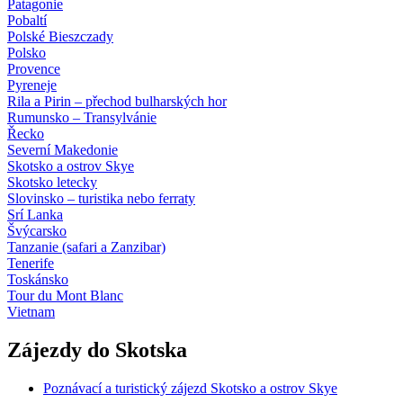
Patagonie
Pobaltí
Polské Bieszczady
Polsko
Provence
Pyreneje
Rila a Pirin – přechod bulharských hor
Rumunsko – Transylvánie
Řecko
Severní Makedonie
Skotsko a ostrov Skye
Skotsko letecky
Slovinsko – turistika nebo ferraty
Srí Lanka
Švýcarsko
Tanzanie (safari a Zanzibar)
Tenerife
Toskánsko
Tour du Mont Blanc
Vietnam
Zájezdy do Skotska
Poznávací a turistický zájezd Skotsko a ostrov Skye