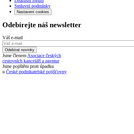
Diskusní fórum
Smluvní podmínky
Nastavení cookies
Odebírejte náš newsletter
Váš e-mail
Odebírat novinky
Jsme členem
Asociace českých
cestovních kanceláří a agentur
Jsme pojištěni proti úpadku
u
České podnikatelské pojišťovny