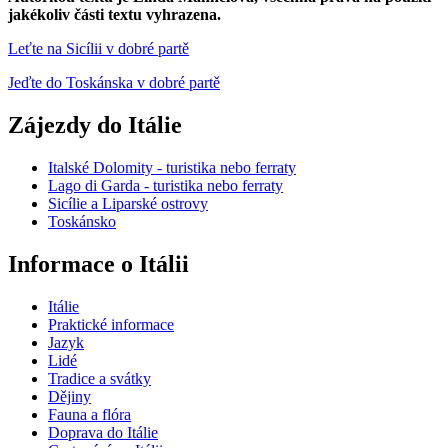
jakékoliv části textu vyhrazena.
Leťte na Sicílii v dobré partě
Jeďte do Toskánska v dobré partě
Zájezdy do Itálie
Italské Dolomity - turistika nebo ferraty
Lago di Garda - turistika nebo ferraty
Sicílie a Liparské ostrovy
Toskánsko
Informace o Itálii
Itálie
Praktické informace
Jazyk
Lidé
Tradice a svátky
Dějiny
Fauna a flóra
Doprava do Itálie