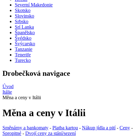
Severní Makedonie
Skotsko
Slovinsko
Srbsko
Srí Lanka
Španělsko
Švédsko
Švýcarsko
Tanzanie
Tenerife
Turecko
Drobečková navigace
Úvod
Itálie
Měna a ceny v Itálii
Měna a ceny v Itálii
Směnárny a bankomaty
-
Platba kartou
-
Nákup jídla a pití
-
Ceny
-
Spropitné
-
Dvojí ceny za stání/sezení