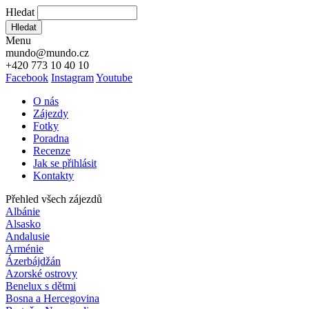
Hledat
Hledat
Menu
mundo@mundo.cz
+420 773 10 40 10
Facebook
Instagram
Youtube
O nás
Zájezdy
Fotky
Poradna
Recenze
Jak se přihlásit
Kontakty
Přehled všech zájezdů
Albánie
Alsasko
Andalusie
Arménie
Ázerbájdžán
Azorské ostrovy
Benelux s dětmi
Bosna a Hercegovina