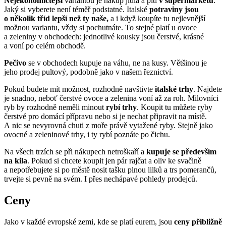
Nejekonomičtější
variantou je nákup jídla a pití
v supermarketu
.
Jaký si vyberete není téměř podstatné. Italské
potraviny jsou
o několik tříd lepší než ty naše,
a i když koupíte tu nejlevnější
možnou variantu, vždy si pochutnáte. To stejné platí u ovoce
a zeleniny v obchodech: jednotlivé kousky jsou čerstvé, krásné
a voní po celém obchodě.
Pečivo
se v obchodech kupuje na váhu, ne na kusy. Většinou je
jeho prodej pultový, podobně jako v našem řeznictví.
Pokud budete mít možnost, rozhodně navštivte
italské trhy
. Najdete
je snadno, neboť čerstvé ovoce a zelenina voní až za roh. Milovníci
ryb by rozhodně neměli minout
rybí trhy
. Koupit tu můžete ryby
čerstvé pro domácí přípravu nebo si je nechat připravit na místě.
A nic se nevyrovná chuti z moře právě vytažené ryby. Stejně jako
ovocné a zeleninové trhy, i ty rybí poznáte po čichu.
Na všech trzích se při nákupech netroškaří a
kupuje se především
na kila
. Pokud si chcete koupit jen pár rajčat a oliv ke svačině
a nepotřebujete si po městě nosit tašku plnou lilků a trs pomerančů,
trvejte si pevně na svém. I přes nechápavé pohledy prodejců.
Ceny
Jako v každé evropské zemi, kde se platí eurem, jsou
ceny přibližně