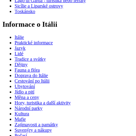
Lago di Garda - turistika nebo ferraty
Sicílie a Liparské ostrovy
Toskánsko
Informace o Itálii
Itálie
Praktické informace
Jazyk
Lidé
Tradice a svátky
Dějiny
Fauna a flóra
Doprava do Itálie
Cestování po Itálii
Ubytování
Jídlo a pití
Měna a ceny
Hory, turistika a další aktivity
Národní parky
Kultura
Mafie
Zajímavosti a památky
Suvenýry a nákupy
Počasí