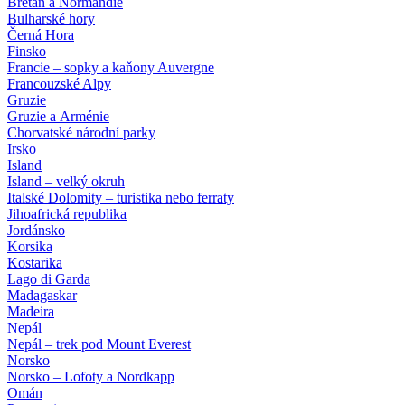
Bretaň a Normandie
Bulharské hory
Černá Hora
Finsko
Francie – sopky a kaňony Auvergne
Francouzské Alpy
Gruzie
Gruzie a Arménie
Chorvatské národní parky
Irsko
Island
Island – velký okruh
Italské Dolomity – turistika nebo ferraty
Jihoafrická republika
Jordánsko
Korsika
Kostarika
Lago di Garda
Madagaskar
Madeira
Nepál
Nepál – trek pod Mount Everest
Norsko
Norsko – Lofoty a Nordkapp
Omán