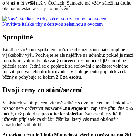
o ⅓ až o ½ vyšší
než v Čechách. Samozřejmě vždy záleží na druhu
obchodu/restaurace a jeho umístění.
Navštivte italské trhy s čerstvou zeleninou a ovocem
Spropitné
Jste-li se službami spokojeni, můžete obsluze zanechat spropitné
v jakékoliv výši. Podívejte se ale nejdříve na účtenku: pokud je mezi
položkami zahrnutý takzvaný
couvert
, restaurace si již spropitné
přičetla sama. Jedná se o poplatek za stolování a možnost volného
použití pečiva nebo dochucovadel. V Itálii je tento příplatek zcela
běžný a pohybuje se kolem
2 € za osobu
.
Dvojí ceny za stání/sezení
V bistrech se při placení zřejmě setkáte s dvojími cenami. Pokud se
rozhodnete občerstvit takzvaně „
na stojáka
”, zaplatíte přibližně o ⅓
méně, než pokud se
posadíte ke stolečku
. Za sezení je v Itálii
účtován příplatek za službu číšníka, který vás musí obsloužit
a následně stůl uklidit.
Autorkou textu je Linda Mannelová, všechna práva na použití