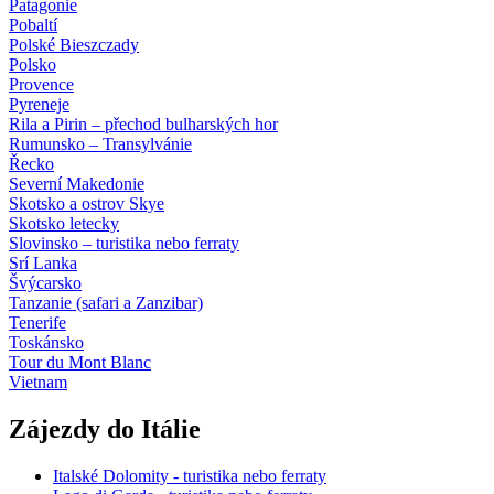
Patagonie
Pobaltí
Polské Bieszczady
Polsko
Provence
Pyreneje
Rila a Pirin – přechod bulharských hor
Rumunsko – Transylvánie
Řecko
Severní Makedonie
Skotsko a ostrov Skye
Skotsko letecky
Slovinsko – turistika nebo ferraty
Srí Lanka
Švýcarsko
Tanzanie (safari a Zanzibar)
Tenerife
Toskánsko
Tour du Mont Blanc
Vietnam
Zájezdy do Itálie
Italské Dolomity - turistika nebo ferraty