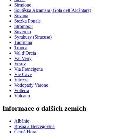
Sirmione
Soutěska Alcantara (Gola dell´Alcàntara)
Sovana
Stezka Ponale
Stromboli
Suvereto
Syrakusy (Siracusa)
Taormina
Tropea
Val d’Orcia
Val Veny
Vesuv
Via Francigena
Vie Cave
Vitozza
Vodopády Varone
Volterra
Vulcano
Informace o dalších zemích
Albánie
Bosna a Hercegovina
Černá Hora