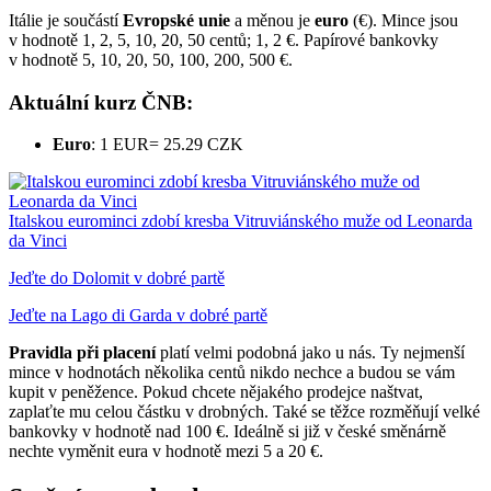
Itálie je součástí
Evropské unie
a měnou je
euro
(€). Mince jsou
v hodnotě 1, 2, 5, 10, 20, 50 centů; 1, 2 €. Papírové bankovky
v hodnotě 5, 10, 20, 50, 100, 200, 500 €.
Aktuální kurz ČNB:
Euro
: 1 EUR= 25.29 CZK
Italskou eurominci zdobí kresba Vitruviánského muže od Leonarda
da Vinci
Jeďte do Dolomit v dobré partě
Jeďte na Lago di Garda v dobré partě
Pravidla při placení
platí velmi podobná jako u nás. Ty nejmenší
mince v hodnotách několika centů nikdo nechce a budou se vám
kupit v peněžence. Pokud chcete nějakého prodejce naštvat,
zaplaťte mu celou částku v drobných. Také se těžce rozměňují velké
bankovky v hodnotě nad 100 €. Ideálně si již v české směnárně
nechte vyměnit eura v hodnotě mezi 5 a 20 €.