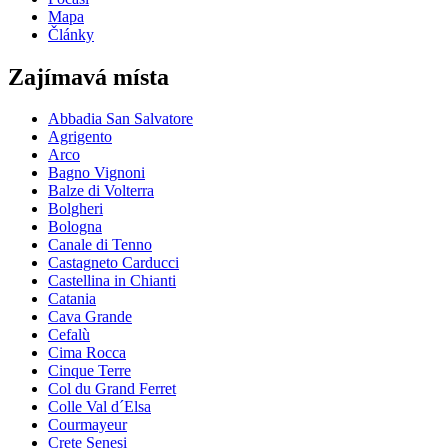
Mapa
Články
Zajímavá místa
Abbadia San Salvatore
Agrigento
Arco
Bagno Vignoni
Balze di Volterra
Bolgheri
Bologna
Canale di Tenno
Castagneto Carducci
Castellina in Chianti
Catania
Cava Grande
Cefalù
Cima Rocca
Cinque Terre
Col du Grand Ferret
Colle Val d´Elsa
Courmayeur
Crete Senesi