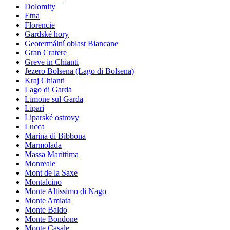
Dolomity
Etna
Florencie
Gardské hory
Geotermální oblast Biancane
Gran Cratere
Greve in Chianti
Jezero Bolsena (Lago di Bolsena)
Kraj Chianti
Lago di Garda
Limone sul Garda
Lipari
Liparské ostrovy
Lucca
Marina di Bibbona
Marmolada
Massa Maríttima
Monreale
Mont de la Saxe
Montalcino
Monte Altissimo di Nago
Monte Amiata
Monte Baldo
Monte Bondone
Monte Casale