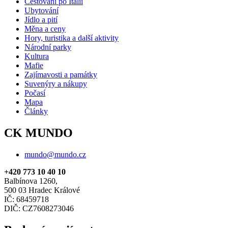
Cestování po Itálii
Ubytování
Jídlo a pití
Měna a ceny
Hory, turistika a další aktivity
Národní parky
Kultura
Mafie
Zajímavosti a památky
Suvenýry a nákupy
Počasí
Mapa
Články
CK MUNDO
mundo@mundo.cz
+420 773 10 40 10
Balbínova 1260,
500 03 Hradec Králové
IČ: 68459718
DIČ: CZ7608273046