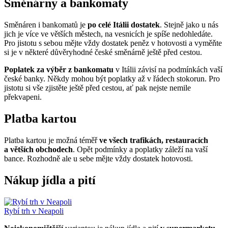
Směnárny a bankomaty
Směnáren i bankomatů je
po celé Itálii dostatek
. Stejně jako u nás
jich je více ve větších městech, na vesnicích je spíše nedohledáte.
Pro jistotu s sebou mějte vždy dostatek peněz v hotovosti a vyměňte
si je v některé důvěryhodné české směnárně ještě před cestou.
Poplatek za výběr z bankomatu
v Itálii závisí na podmínkách vaší
české banky. Někdy mohou být poplatky až v řádech stokorun. Pro
jistotu si vše zjistěte ještě před cestou, ať pak nejste nemile
překvapeni.
Platba kartou
Platba kartou je možná téměř
ve všech trafikách, restauracích
a větších obchodech
. Opět podmínky a poplatky záleží na vaší
bance. Rozhodně ale u sebe mějte vždy dostatek hotovosti.
Nákup jídla a pití
Rybí trh v Neapoli