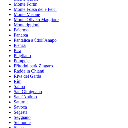
Monte Fortin
Monte Fossa delle Felci
Monte Misone
Monte Oliveto Maggiore
Monteriggioni
Palermo
Panarea
Pantalica a údolí Anapo
Pienza
Pisa
Pitigliano
Pompeje
Přírodní park Zingaro
Radda in Chianti
Riva del Garda
Řím
Salina
San Gimignano
Sant´Antimo
Saturnia
Savoca
Segesta
Seggiano
Selinunte
Siena