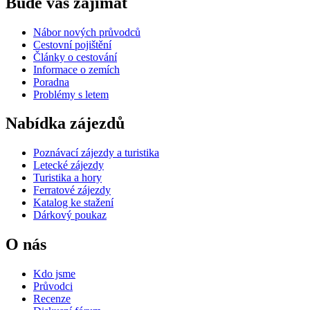
Bude vás zajímat
Nábor nových průvodců
Cestovní pojištění
Články o cestování
Informace o zemích
Poradna
Problémy s letem
Nabídka zájezdů
Poznávací zájezdy a turistika
Letecké zájezdy
Turistika a hory
Ferratové zájezdy
Katalog ke stažení
Dárkový poukaz
O nás
Kdo jsme
Průvodci
Recenze