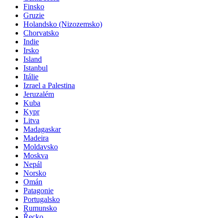
Finsko
Gruzie
Holandsko (Nizozemsko)
Chorvatsko
Indie
Irsko
Island
Istanbul
Itálie
Izrael a Palestina
Jeruzalém
Kuba
Kypr
Litva
Madagaskar
Madeira
Moldavsko
Moskva
Nepál
Norsko
Omán
Patagonie
Portugalsko
Rumunsko
Řecko