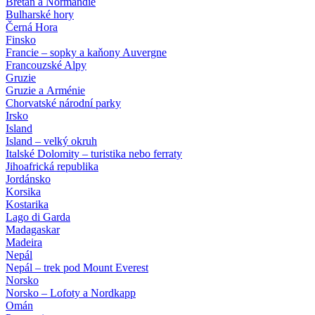
Bretaň a Normandie
Bulharské hory
Černá Hora
Finsko
Francie – sopky a kaňony Auvergne
Francouzské Alpy
Gruzie
Gruzie a Arménie
Chorvatské národní parky
Irsko
Island
Island – velký okruh
Italské Dolomity – turistika nebo ferraty
Jihoafrická republika
Jordánsko
Korsika
Kostarika
Lago di Garda
Madagaskar
Madeira
Nepál
Nepál – trek pod Mount Everest
Norsko
Norsko – Lofoty a Nordkapp
Omán