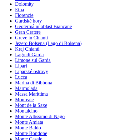
Dolomity
Etna
Florencie
Gardské hory
Geotermální oblast Biancane
Gran Cratere
Greve in Chianti
Jezero Bolsena (Lago di Bolsena)
Kraj Chianti
Lago di Garda
Limone sul Garda
Lipari
Liparské ostrovy
Lucca
Marina di Bibbona
Marmolada
Massa Maríttima
Monreale
Mont de la Saxe
Montalcino
Monte Altissimo di Nago
Monte Amiata
Monte Baldo
Monte Bondone
Monte Casale