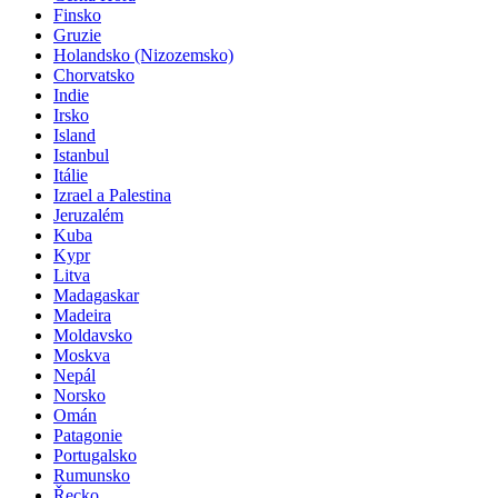
Finsko
Gruzie
Holandsko (Nizozemsko)
Chorvatsko
Indie
Irsko
Island
Istanbul
Itálie
Izrael a Palestina
Jeruzalém
Kuba
Kypr
Litva
Madagaskar
Madeira
Moldavsko
Moskva
Nepál
Norsko
Omán
Patagonie
Portugalsko
Rumunsko
Řecko