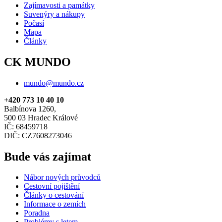
Zajímavosti a památky
Suvenýry a nákupy
Počasí
Mapa
Články
CK MUNDO
mundo@mundo.cz
+420 773 10 40 10
Balbínova 1260,
500 03 Hradec Králové
IČ: 68459718
DIČ: CZ7608273046
Bude vás zajímat
Nábor nových průvodců
Cestovní pojištění
Články o cestování
Informace o zemích
Poradna
Problémy s letem