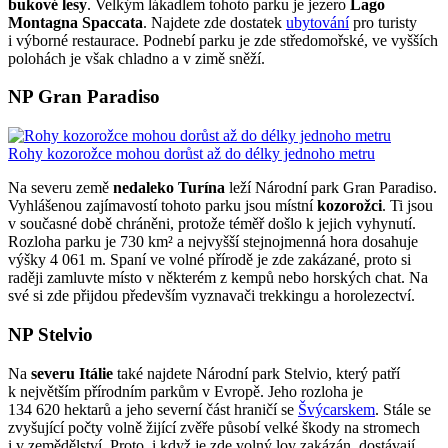
bukové lesy
. Velkým lákadlem tohoto parku je jezero
Lago
Montagna Spaccata
. Najdete zde dostatek
ubytování
pro turisty
i výborné restaurace. Podnebí parku je zde středomořské, ve vyšších
polohách je však chladno a v zimě sněží.
NP Gran Paradiso
Rohy kozorožce mohou dorůst až do délky jednoho metru
Na severu země
nedaleko Turína
leží Národní park Gran Paradiso.
Vyhlášenou zajímavostí tohoto parku jsou místní
kozorožci
. Ti jsou
v současné době chráněni, protože téměř došlo k jejich vyhynutí.
Rozloha parku je 730 km² a nejvyšší stejnojmenná hora dosahuje
výšky 4 061 m. Spaní ve volné přírodě je zde zakázané, proto si
raději zamluvte místo v některém z kempů nebo horských chat. Na
své si zde přijdou především vyznavači trekkingu a horolezectví.
NP Stelvio
Na
severu Itálie
také najdete Národní park Stelvio, který patří
k největším přírodním parkům v Evropě. Jeho rozloha je
134 620 hektarů a jeho severní část hraničí se
Švýcarskem
. Stále se
zvyšující počty volně žijící zvěře působí velké škody na stromech
i v zemědělství. Proto, i když je zde volný lov zakázán, dostávají