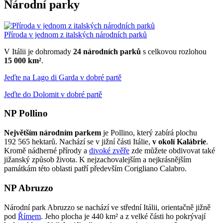
Národní parky
Příroda v jednom z italských národních parků
V Itálii je dohromady
24 národních parků
s celkovou rozlohou
15 000 km²
.
Jeďte na Lago di Garda v dobré partě
Jeďte do Dolomit v dobré partě
NP Pollino
Největším národním parkem
je Pollino, který zabírá plochu
192 565 hektarů. Nachází se v jižní části Itálie,
v okolí Kalábrie
.
Kromě nádherné přírody a
divoké zvěře
zde můžete obdivovat také
jižanský způsob života. K nejzachovalejším a nejkrásnějším
památkám této oblasti patří především Corigliano Calabro.
NP Abruzzo
Národní park Abruzzo se nachází ve střední Itálii, orientačně jižně
pod
Římem
. Jeho plocha je 440 km² a z velké části ho pokrývají