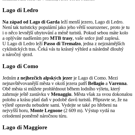
Lago di Ledro
Na západ od Lago di Garda
leží menší jezero, Lago di Ledro.
Není tak turisticky populární jako jeho větší sourozenec, proto je tu
i o něco levnější ubytování a méně turistů. Pokud sebou máte kolo
a oplýváte nadšením pro
MTB trasy
, vaše srdce jistě zaplesá.
U Lago di Ledro leží
Passo di Tremalzo
, jedna z nejznámějších
cyklistických tras. Čeká vás tu krásný výhled a následně dlouhý
a náročný sjezd.
Lago di Como
Jedním
z nejhezčích alpských jezer
je Lago di Como. Mezi
nejnavštěvovanější města v okolí jezera patří
Bellagio
a
Varenna
.
Obě města si můžete prohlédnout během lodního výletu, který
zahrnuje ještě zastávku v
Menaggiu
. Města však za svou dokonalou
polohu a krásu platí daň v podobě davů turistů. Připravte se, že na
výletě opravdu nebudete sami. Vydejte se také po hřebeni na
nejvyšší horu,
Monte Legnone
(2 609 m). Výstup vydá na
celodenní poměrně náročnou túru.
Lago di Maggiore