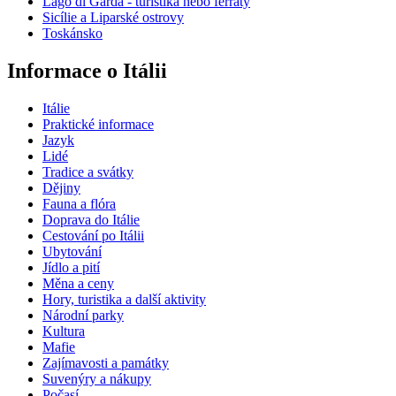
Lago di Garda - turistika nebo ferraty
Sicílie a Liparské ostrovy
Toskánsko
Informace o Itálii
Itálie
Praktické informace
Jazyk
Lidé
Tradice a svátky
Dějiny
Fauna a flóra
Doprava do Itálie
Cestování po Itálii
Ubytování
Jídlo a pití
Měna a ceny
Hory, turistika a další aktivity
Národní parky
Kultura
Mafie
Zajímavosti a památky
Suvenýry a nákupy
Počasí