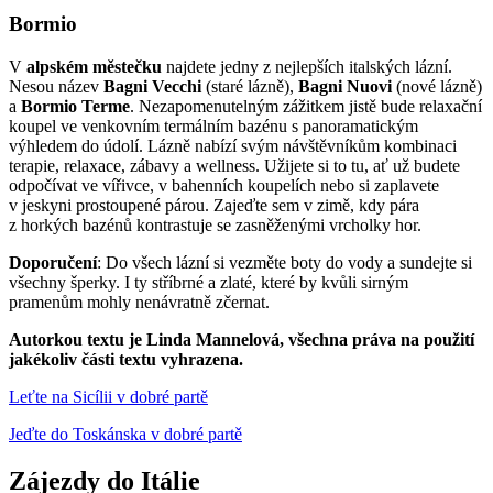
Bormio
V
alpském městečku
najdete jedny z nejlepších italských lázní.
Nesou název
Bagni Vecchi
(staré lázně),
Bagni Nuovi
(nové lázně)
a
Bormio Terme
. Nezapomenutelným zážitkem jistě bude relaxační
koupel ve venkovním termálním bazénu s panoramatickým
výhledem do údolí. Lázně nabízí svým návštěvníkům kombinaci
terapie, relaxace, zábavy a wellness. Užijete si to tu, ať už budete
odpočívat ve vířivce, v bahenních koupelích nebo si zaplavete
v jeskyni prostoupené párou. Zajeďte sem v zimě, kdy pára
z horkých bazénů kontrastuje se zasněženými vrcholky hor.
Doporučení
: Do všech lázní si vezměte boty do vody a sundejte si
všechny šperky. I ty stříbrné a zlaté, které by kvůli sirným
pramenům mohly nenávratně zčernat.
Autorkou textu je Linda Mannelová, všechna práva na použití
jakékoliv části textu vyhrazena.
Leťte na Sicílii v dobré partě
Jeďte do Toskánska v dobré partě
Zájezdy do Itálie