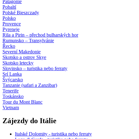
Patagonie
Pobaltí
Polské Bieszczady
Polsko
Provence
Pyreneje
Rila a Pirin – přechod bulharských hor
Rumunsko – Transylvánie
Řecko
Severní Makedonie
Skotsko a ostrov Skye
Skotsko letecky
Slovinsko – turistika nebo ferraty
Srí Lanka
Švýcarsko
Tanzanie (safari a Zanzibar)
Tenerife
Toskánsko
Tour du Mont Blanc
Vietnam
Zájezdy do Itálie
Italské Dolomity - turistika nebo ferraty