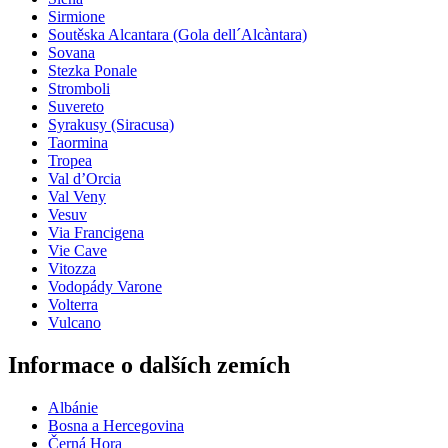
Sirmione
Soutěska Alcantara (Gola dell´Alcàntara)
Sovana
Stezka Ponale
Stromboli
Suvereto
Syrakusy (Siracusa)
Taormina
Tropea
Val d’Orcia
Val Veny
Vesuv
Via Francigena
Vie Cave
Vitozza
Vodopády Varone
Volterra
Vulcano
Informace o dalších zemích
Albánie
Bosna a Hercegovina
Černá Hora