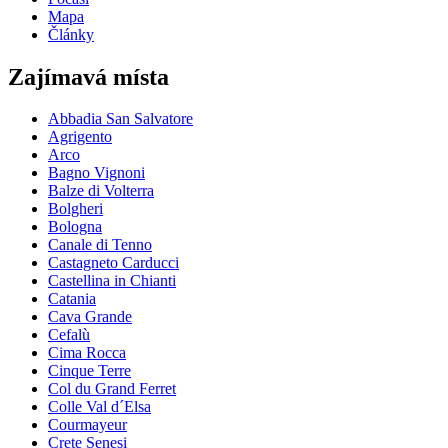
Mapa
Články
Zajímavá místa
Abbadia San Salvatore
Agrigento
Arco
Bagno Vignoni
Balze di Volterra
Bolgheri
Bologna
Canale di Tenno
Castagneto Carducci
Castellina in Chianti
Catania
Cava Grande
Cefalù
Cima Rocca
Cinque Terre
Col du Grand Ferret
Colle Val d´Elsa
Courmayeur
Crete Senesi