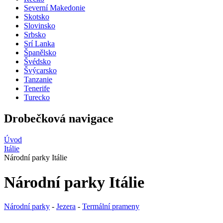
Severní Makedonie
Skotsko
Slovinsko
Srbsko
Srí Lanka
Španělsko
Švédsko
Švýcarsko
Tanzanie
Tenerife
Turecko
Drobečková navigace
Úvod
Itálie
Národní parky Itálie
Národní parky Itálie
Národní parky
-
Jezera
-
Termální prameny