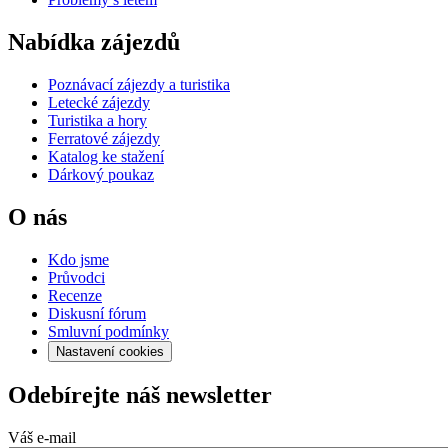
Nabídka zájezdů
Poznávací zájezdy a turistika
Letecké zájezdy
Turistika a hory
Ferratové zájezdy
Katalog ke stažení
Dárkový poukaz
O nás
Kdo jsme
Průvodci
Recenze
Diskusní fórum
Smluvní podmínky
Nastavení cookies
Odebírejte náš newsletter
Váš e-mail