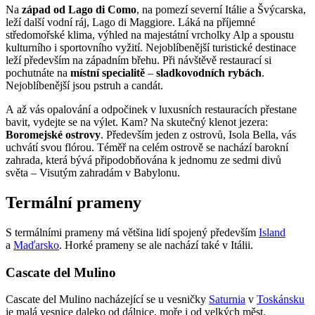
Na
západ od Lago di Como
, na pomezí severní Itálie a Švýcarska,
leží další vodní ráj, Lago di Maggiore. Láká na příjemné
středomořské klima, výhled na majestátní vrcholky Alp a spoustu
kulturního i sportovního vyžití. Nejoblíbenější turistické destinace
leží především na západním břehu. Při návštěvě restaurací si
pochutnáte na
místní specialitě
–
sladkovodních rybách
.
Nejoblíbenější jsou pstruh a candát.
A až vás opalování a odpočinek v luxusních restauracích přestane
bavit, vydejte se na výlet. Kam? Na skutečný klenot jezera:
Boromejské ostrovy
. Především jeden z ostrovů, Isola Bella, vás
uchvátí svou flórou. Téměř na celém ostrově se nachází barokní
zahrada, která bývá připodobňována k jednomu ze sedmi divů
světa – Visutým zahradám v Babylonu.
Termální prameny
S termálními prameny má většina lidí spojený především
Island
a
Maďarsko
. Horké prameny se ale nachází také v Itálii.
Cascate del Mulino
Cascate del Mulino nacházející se u vesničky
Saturnia
v
Toskánsku
je malá vesnice daleko od dálnice, moře i od velkých měst.