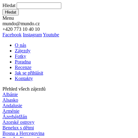
Hledat
Hledat
Menu
mundo@mundo.cz
+420 773 10 40 10
Facebook
Instagram
Youtube
O nás
Zájezdy
Fotky
Poradna
Recenze
Jak se přihlásit
Kontakty
Přehled všech zájezdů
Albánie
Alsasko
Andalusie
Arménie
Ázerbájdžán
Azorské ostrovy
Benelux s dětmi
Bosna a Hercegovina