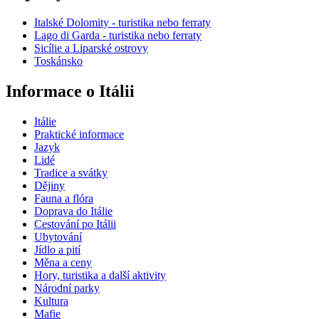
Italské Dolomity - turistika nebo ferraty
Lago di Garda - turistika nebo ferraty
Sicílie a Liparské ostrovy
Toskánsko
Informace o Itálii
Itálie
Praktické informace
Jazyk
Lidé
Tradice a svátky
Dějiny
Fauna a flóra
Doprava do Itálie
Cestování po Itálii
Ubytování
Jídlo a pití
Měna a ceny
Hory, turistika a další aktivity
Národní parky
Kultura
Mafie