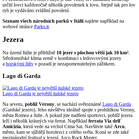
určití lovci každoročně několik povolenek k lovu. Stejně tak pro lov
ryb je vydáváno zvláštní povolení.
Seznam všech národních parků v Itálii
najdete například na
webové stránce
Parks.it
.
Jezera
Na území Itálie je přibližně
10 jezer s plochou větší jak 10
km²
.
Středomořské klima země v kombinaci s ledovcovými jezery
a
horskými štíty
v pozadí je nezapomenutelným zážitkem.
Lago di Garda
Lago di Garda je největší italské jezero
Na severu,
poblíž Verony
, se nachází světoznámé
Lago di Garda
(Gardské jezero). Jeho návštěvu ideálně spojte s prohlídkou Verony,
města Romea a Julie. A pokud jste nadšení sportovci, poblíž jezera
leží i několik krásných via ferrat. Například
ferrata Via dell´
Amicizia
, která vede na vrchol Cima Sat. Navštivte také
Arco
,
město, kam se sjíždějí horolezci z celého světa. Koná se zde také
mezinárodní festival v lezení, Arco Rock Master.