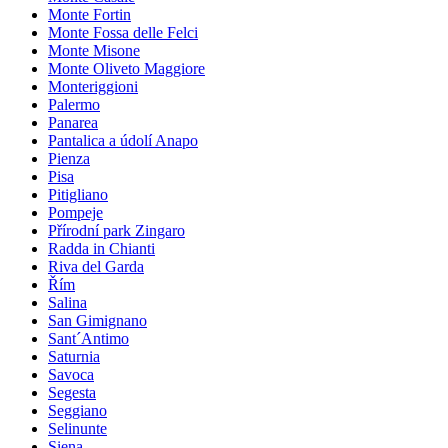
Monte Fortin
Monte Fossa delle Felci
Monte Misone
Monte Oliveto Maggiore
Monteriggioni
Palermo
Panarea
Pantalica a údolí Anapo
Pienza
Pisa
Pitigliano
Pompeje
Přírodní park Zingaro
Radda in Chianti
Riva del Garda
Řím
Salina
San Gimignano
Sant´Antimo
Saturnia
Savoca
Segesta
Seggiano
Selinunte
Siena