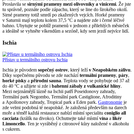
Proslavila se
sirnými prameny mezi olivovníky a vinicemi
. Že jste
tu správně, poznáte podle zápachu, který se line do širokého okolí.
Sirné prameny totiž smrdí po zkažených vejcích. Horké prameny
v Saturnii mají teplotu kolem 37,5 °C a najdete zde i černé léčivé
bahno. Ubytujte se poblíž pramenů v jednom z přilehlých městeček
a ideálně se vyhněte víkendům a sezóně, kdy sem jezdí nejvíce lidí.
Ischia
Přístav u termálního ostrovu Ischia
Ischia je původem
sopečný ostrov
, který leží
v Neapolském zálivu
.
Díky sopečnému původu se zde nachází
termální prameny
,
páry
,
horké písky
a
přírodní sauna
. Teplota vody se pohybuje od 37 až
do 40 °C a užijete si zde i
bahenní zábaly z vulkanické hlíny
.
Mezi nejznámější lázně na Ischii patří Poseidonovy zahrady,
Termální park Negombo, Termální park Castiglione, Afroditiny
a Apollonovy zahrady, Tropical park a Eden park.
Gastronomie
je
zde velmi podobná té neapolské. Je založená především na darech
moře a téměř každá restaurace nabízí místní specialitu
coniglio all
cacciata
(králík na divoko). Ochutnejte také místní
vína
a
likér
Limoncello
. Ten je vyráběný z citronové kůry naložené v alkoholu
s cukrem.